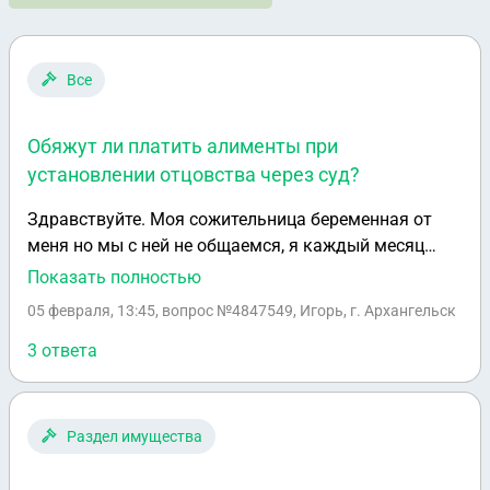
Все
Обяжут ли платить алименты при
установлении отцовства через суд?
Здравствуйте. Моя сожительница беременная от
меня но мы с ней не общаемся, я каждый месяц
перевожу ей 10000 на содержание ребёнка. Она не
Показать полностью
хочет меня вписывать в свидетельство о рождении
05 февраля, 13:45
, вопрос №4847549, Игорь, г. Архангельск
ребёнка. Мне придётся устанавливать отцовство
через суд. Вопрос на суде меня обяжут начать
3 ответа
выплачивать алименты или нет?
Раздел имущества