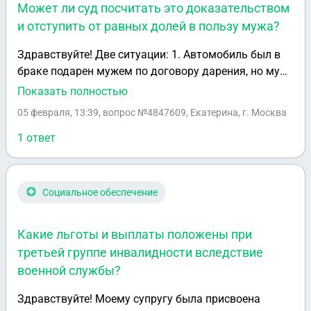
Может ли суд посчитать это доказательством
и отступить от равных долей в пользу мужа?
Здравствуйте! Две ситуации: 1. Автомобиль был в
браке подарен мужем по договору дарения, но муж
его обслуживал в течение всего брака (делал ТО).
Показать полностью
Может ли суд по требованию мужа поделить
05 февраля, 13:39
, вопрос №4847609, Екатерина, г. Москва
автомобиль? 2. В браке были подарены деньги
отцом мужа 500 000 руб, которые вложили в
1 ответ
квартиру. На момент покупки квартира стоила 2
800 000 руб. Муж хочет получить долю за
вложенные деньги в размере 59%. Доказательство
Социальное обеспечение
приложен чек о банковском переводе от отца мужу.
Может ли суд посчитать это доказательством и
Какие льготы и выплаты положены при
отступить от равных долей в пользу мужа?
третьей группе инвалидности вследствие
военной службы?
Здравствуйте! Моему супругу была присвоена