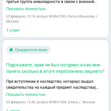
третья группа инвалидности в связи с военной
службой. Хотелось бы узнать, какие льготы и
Показать полностью
выплаты мы можем получить. Буду очень
05 февраля, 13:19
, вопрос №4847595, Ритка Ильясова, г.
признательна за помощь в этом вопросе.
Москва
1 ответ
Гражданское право
Подскажите, прав ли был нотариус и как мне
понять сколько в итоге переплачено лишнего?
При вступлении в наследство, нотариус выдал
свидетельства на каждый предмет наследства(
дом, 4 охотничьих ружья, счет в банке,
Показать полностью
недополученная пенсия, лодка) Соответственно и
05 февраля, 12:40
, вопрос №4847458, Олеся, г. Москва
деньги я заплатила за каждое свидетельство.