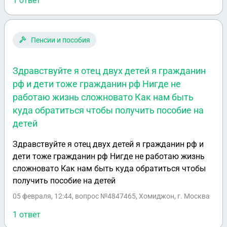
Причем вся наследная масса сразу была известна и
1 ответ
я не просила делать кучу свидетельств.
Подскажите, прав ли был нотариус и как мне понять
сколько в итоге переплачено лишнего? И еще, могу
Пенсии и пособия
ли я вернуть излишне уплаченное и как это сделать.
Если можно с ссылками на статьи
Здравствуйте я отец двух детей я гражданин
законодательства. Спасибо!
рф и дети тоже гражданин рф Нигде не
работаю жизнь сложновато Как нам быть
куда обратиться чтобы получить пособие на
детей
Здравствуйте я отец двух детей я гражданин рф и
дети тоже гражданин рф Нигде не работаю жизнь
сложновато Как нам быть куда обратиться чтобы
получить пособие на детей
05 февраля, 12:44
, вопрос №4847465, Хомиджон, г. Москва
1 ответ