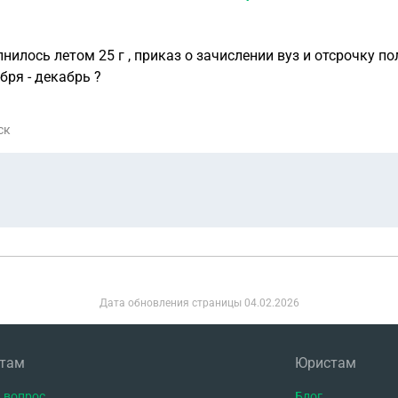
нилось летом 25 г , приказ о зачислении вуз и отсрочку по
бря - декабрь ?
ск
Дата обновления страницы
04.02.2026
нтам
Юристам
 вопрос
Блог