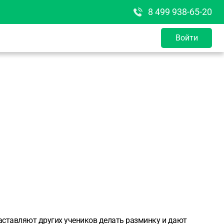
8 499 938-65-20
Войти
аставляют других учеников делать разминку и дают