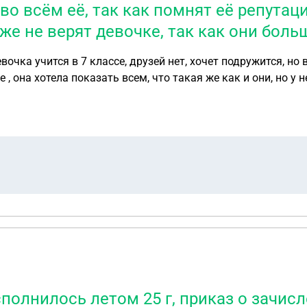
о всём её, так как помнят её репутаци
же не верят девочке, так как они боль
 она хотела показать всем, что такая же как и они, но у н
ый вообще не похож на 8 классика, больше смахивает на 30
 хочет не про кого говорить и рассказывать, она уже приняла
 ей помочь?
сполнилось летом 25 г, приказ о зачисл