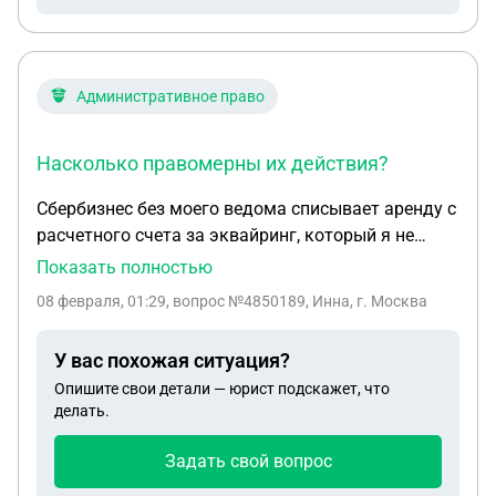
когда смогу приехать, гаи могут за это забрать
права у меня, ответьте пожалуйста, спасибо
Административное право
Насколько правомерны их действия?
Сбербизнес без моего ведома списывает аренду с
расчетного счета за эквайринг, который я не
оформляла, договор не подписывала. У меня есть
Показать полностью
основная действующая касса и другое
08 февраля, 01:29
, вопрос №4850189, Инна, г. Москва
оборудование мне не требуется. Как возможно
оформление без моего присутствия и подписи, не
У вас похожая ситуация?
понятно. Теперь они мне заблокировали
Опишите свои детали — юрист подскажет, что
основную кассу, так как я не хочу оплачивать не
делать.
существующую .Насколько правомерны их
действия?
Задать свой вопрос