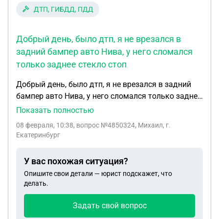
ДТП, ГИБДД, ПДД
Добрый день, было дтп, я не врезался в
задний бампер авто Нива, у него сломался
только заднее стекло стоп
Добрый день, было дтп, я не врезался в задний
бампер авто Нива, у него сломался только заднее
стекло стоп сигнала, я предложил ему 3000 без
Показать полностью
оформления он сказал 20000, мы приехали в ГАИ
08 февраля, 10:38
, вопрос №4850324, Михаил, г.
и я сказал что он виновник, на три дня отложили
Екатеринбург
для просмотра камер, я я за это время починил
свой авто бампер капот крыло фару, и сейчас на
У вас похожая ситуация?
зло второму автовладельцу не еду в ГАИ, мне
Опишите свои детали — юрист подскажет, что
позвонили из ГАИ и сказали что я обязан явиться
делать.
в противном случае они составят какой-то
протокол за несоблюдения гражданского права и
Задать свой вопрос
заберут у меня права, я им сказал что не знаю