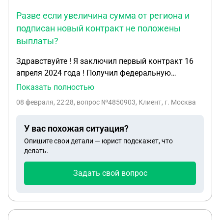
Разве если увеличина сумма от региона и
подписан новый контракт не положены
выплаты?
Здравствуйте ! Я заключил первый контракт 16
апреля 2024 года ! Получил федеральную
выплату 195 тысяч и региональную 1 миллион где
Показать полностью
указано до конца сво , контракт закончился я
08 февраля, 22:28
, вопрос №4850903, Клиент, г. Москва
заключил новый 20 апреля 2025 года , но как
сказали выплаты не пологаются ! Разве если
У вас похожая ситуация?
увеличина сумма от региона и подписан новый
Опишите свои детали — юрист подскажет, что
контракт не положены выплаты ?
делать.
Задать свой вопрос