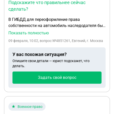
Подскажите что правильнее сейчас
сделать?
В ГИБДД для переоформление права
собственности на автомобиль наследодателя был
предоставлен подложный договор купли
Показать полностью
продажи. По признакам ч. 4 ст. 159 возбуждено
09 февраля, 10:02
, вопрос №4851261, Евгений, г. Москва
уголовное дело. В рамках дела была проведена
экспертиза, которая показала: 1. Подпись
У вас похожая ситуация?
наследодателю не принадлежит. 2. На вопрос
Опишите свои детали — юрист подскажет, что
покупателем ли исполнена подпись за продавца
делать.
(наследодателя) получен вероятный ответ:
Подпись за продавца (наследодателя) вероятно
Задать свой вопрос
сделана Покупателем. подскажите что
правильнее сейчас сделать? поскольку ответ
эксперта не категоричной формы, мне как
пострадавшему нужно провести независимую
экспертизу? Как правильно это сделать?
Военное право