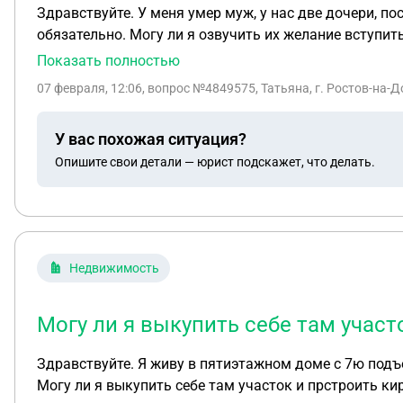
Здравствуйте. У меня умер муж, у нас две дочери, постоянно проживающие не в России. Могут ли они вступить в наследство, не приезжая, или их присутствие
обязательно. Могу ли я озвучить их желание
Показать полностью
07 февраля, 12:06
, вопрос №4849575, Татьяна, г. Ростов-на-Д
У вас похожая ситуация?
Опишите свои детали — юрист подскажет, что делать.
Недвижимость
Могу ли я выкупить себе там учас
Здравствуйте. Я живу в пятиэтажном доме с 7ю подъездами, с права и слева тоже такие дома. По серединепустует земля, весной её затапливает выше колена.
Могу ли я выкупить себе там участок и прстроить к