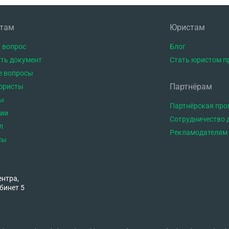
нтам
Юристам
 вопрос
Блог
ть документ
Стать юристом п
е вопросы
Партнёрам
юристы
ы
Партнёрская пр
тии
Сотрудничество 
л
Рекламодателям
сы
ентра,
бинет 5