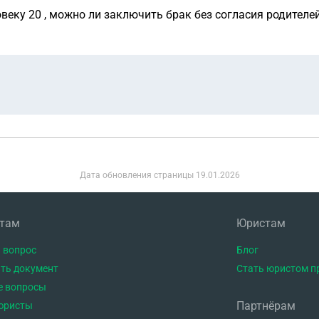
овеку 20 , можно ли заключить брак без согласия родителей
Дата обновления страницы
19.01.2026
нтам
Юристам
 вопрос
Блог
ть документ
Стать юристом п
е вопросы
Партнёрам
юристы