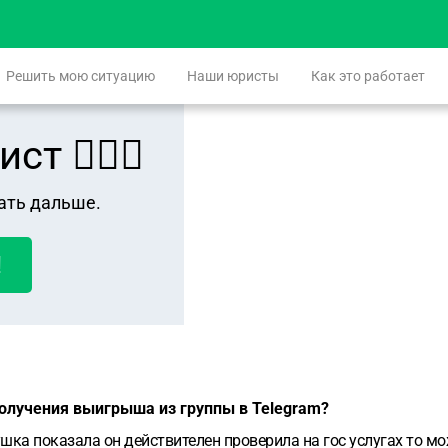
Решить мою ситуацию
Наши юристы
Как это работает
 👨🏻‍⚖️
ать дальше.
!
получения выигрыша из группы в Telegram?
шка показала он действителен проверила на гос услугах то м