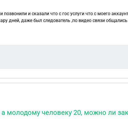
 позвонили и сказали что с гос услуги что с моего аккаун
ру дней, даже был следователь ,по видео связи общались ,
то что они не с Украины ,я им оправила ,а вчера он удалил
 в полицию ? У меня переписка не сохранилась как доказат
, а молодому человеку 20, можно ли за