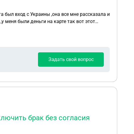
та был вход с Украины ,она все мне рассказала и
у меня были деньги на карте так вот этот
 всю переписку и кинул в черный список ,я вот
ельства
Задать свой вопрос
ключить брак без согласия