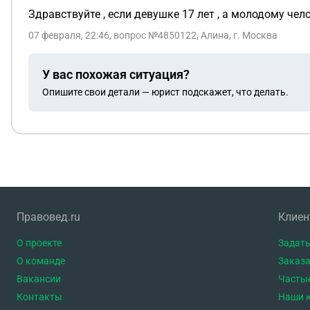
Здравствуйте , если девушке 17 лет , а молодому чел
07 февраля, 22:46
, вопрос №4850122, Алина, г. Москва
У вас похожая ситуация?
Опишите свои детали — юрист подскажет, что делать.
Правовед.ru
Клие
О проекте
Задать
О команде
Заказа
Вакансии
Часты
Контакты
Наши 