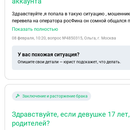
аккаунта
Здравствуйте ,я попала в такую ситуацию , мошенники
перевела на оператора росФина он сомной общался па
оператор сказал что из нужно на проверку отправить 
Показать полностью
что хотела спросить есть ли толку писать заявление
08 февраля, 10:20
, вопрос №4850315, Ольга, г. Москва
У вас похожая ситуация?
Опишите свои детали — юрист подскажет, что делать.
Заключение и расторжение брака
Здравствуйте, если девушке 17 лет
родителей?