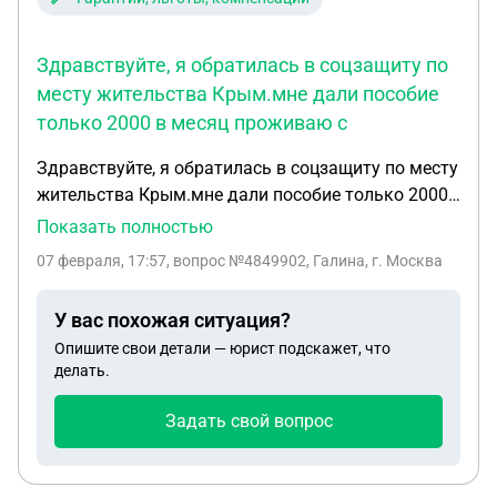
Здравствуйте, я обратилась в соцзащиту по
месту жительства Крым.мне дали пособие
только 2000 в месяц проживаю с
Здравствуйте, я обратилась в соцзащиту по месту
жительства Крым.мне дали пособие только 2000
в месяц проживаю с сыном ,сын получает
Показать полностью
зарплату 25000 на двоих,протекает крыша ,по
07 февраля, 17:57
, вопрос №4849902, Галина, г. Москва
всем комнатам, положено ли мне какое то
пособие, я предпенсионер 58 лет по состоянию
У вас похожая ситуация?
здоровья не могу работать по специальности
Опишите свои детали — юрист подскажет, что
делать.
Задать свой вопрос