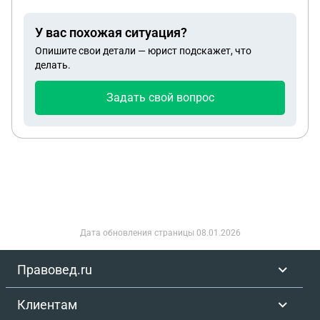
билета,делал фото,в случае чего что я возмещу
стоимость проезда,смогу ли я в течение трёх дней
У вас похожая ситуация?
вернуть им за покупку билета? Будет ли мне что
Опишите свои детали — юрист подскажет, что
то? Спасибо
делать.
Задать свой вопрос
Дата обновления страницы
08.01.2026
Правовед.ru
Клиентам