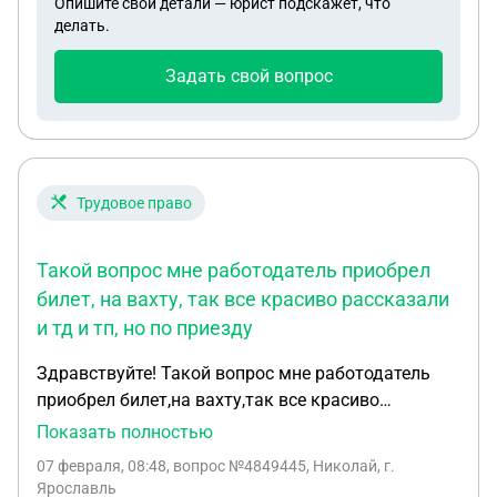
Опишите свои детали — юрист подскажет, что
делать.
Задать свой вопрос
Трудовое право
Такой вопрос мне работодатель приобрел
билет, на вахту, так все красиво рассказали
и тд и тп, но по приезду
Здравствуйте! Такой вопрос мне работодатель
приобрел билет,на вахту,так все красиво
рассказали и тд и тп,но по приезду,оказалось не
Показать полностью
так,вот я хочу уйти отсюда,никаких документов
07 февраля, 08:48
, вопрос №4849445, Николай, г.
ещё не подписывал,но я писал расписку о покупке
Ярославль