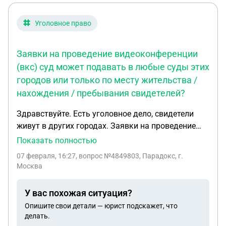
Уголовное право
Заявки на проведение видеоконференции
(вкс) суд может подавать в любые суды этих
городов или только по месту жительства /
нахождения / пребывания свидетелей?
Здравствуйте. Есть уголовное дело, свидетели
живут в других городах. Заявки на проведение
видеоконференции (вкс) суд может подавать в
Показать полностью
любые суды этих городов или только по месту
07 февраля, 16:27
, вопрос №4849803, Парадокс, г.
жительства / нахождения / пребывания
Москва
свидетелей?
У вас похожая ситуация?
Опишите свои детали — юрист подскажет, что
делать.