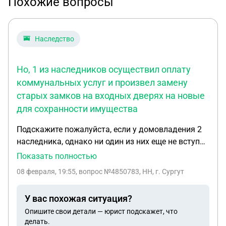
Похожие вопросы
Наследство
Но, 1 из наследников осуществил оплату
коммунальных услуг и произвел замену
старых замков на входных дверях на новые
для сохранности имущества
Подскажите пожалуйста, если у домовладения 2
наследника, однако ни один из них еще не вступил
в наследство. Но, 1 из наследников осуществил
Показать полностью
оплату коммунальных услуг и произвел замену
08 февраля, 19:55
, вопрос №4850783, НН, г. Сургут
старых замков на входных дверях на новые для
сохранности имущества.
У вас похожая ситуация?
Опишите свои детали — юрист подскажет, что
делать.