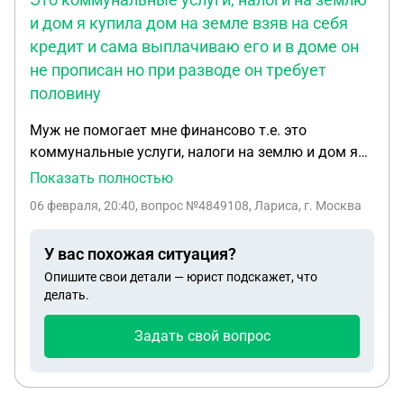
Закона РФ «О защите прав потребителей», Истцу
и дом я купила дом на земле взяв на себя
разъяснён не был. Несмотря на последующую
кредит и сама выплачиваю его и в доме он
формальную переписку с Ответчиком,
не прописан но при разводе он требует
фактически после 14.11.2025 г. Истец услугами
половину
Ответчика не пользовалась: офлайн-занятия не
посещала, онлайн-материалы не просматривала,
Муж не помогает мне финансово т.е. это
что подтверждается данными обучающей
коммунальные услуги, налоги на землю и дом я
платформы Ответчика. Формальная переписка
купила дом на земле взяв на себя кредит и сама
Показать полностью
после уведомления об отказе от договора не
выплачиваю его и в доме он не прописан но при
06 февраля, 20:40
, вопрос №4849108, Лариса, г. Москва
свидетельствует о возобновлении исполнения
разводе он требует половину . Как быть в этой
договора, поскольку фактическое оказание услуг
ситуации?
после 14.11.2025 г. отсутствовало, а
У вас похожая ситуация?
доказательства обратного Ответчиком не
Опишите свои детали — юрист подскажет, что
представлены. Согласно данным обучающей
делать.
платформы Ответчика, единственное офлайн-
Задать свой вопрос
посещение истца состоялось 24.10.2025 г., то есть
до уведомления об отказе от договора.
Фактический объём полученных Истцом онлайн-