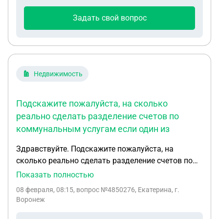
Задать свой вопрос
Недвижимость
Подскажите пожалуйста, на сколько
реально сделать разделение счетов по
коммунальным услугам если один из
Здравствуйте. Подскажите пожалуйста, на
сколько реально сделать разделение счетов по
коммунальным услугам если один из
Показать полностью
собственников признан частично
08 февраля, 08:15
, вопрос №4850276, Екатерина, г.
недееспособным и находится на пожизненном
Воронеж
нахождении в психо неврологическом интернате?