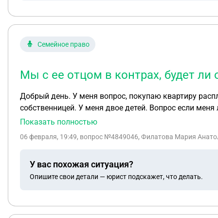
Семейное право
Мы с ее отцом в контрах, будет ли
Добрый день. У меня вопрос, покупаю квартиру расплачиваюсь часть материнским капиталом, часть наличкой, часть ипотекой. Я не замужем, буду
собственницей. У меня двое детей. Вопрос если меня лишат на одну
квартире или нет?
Показать полностью
06 февраля, 19:49
, вопрос №4849046, Филатова Мария Анатол
У вас похожая ситуация?
Опишите свои детали — юрист подскажет, что делать.