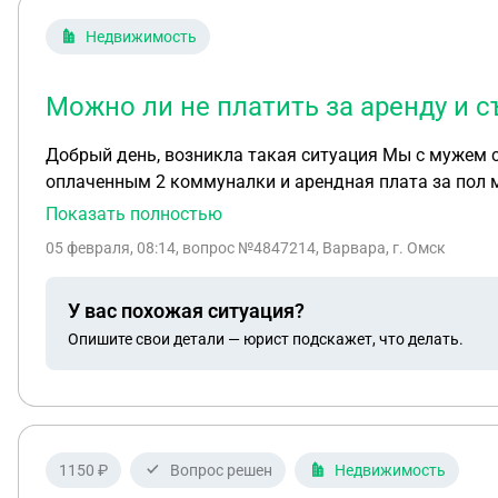
Недвижимость
Можно ли не платить за аренду и с
Добрый день, возникла такая ситуация Мы с мужем снимали квартиру, сложилась трудная жизненная ситуация, нам не чем платить и мы съехали, осталось не
оплаченным 2 коммуналки и арендная плата за пол месяца которые мы прожили У хозяина есть наш за
счет сделали ему ремонт в туалете и поменяли фурни
Показать полностью
больше -30 и сильный ветер, мастер который менял фу
05 февраля, 08:14
, вопрос №4847214, Варвара, г. Омск
дверей поменял, чек и переписка с ним где он всё это подтверждает есть Никакого договора с хозяином не было,
предлагаем ему оставить наш залог себе и ремонт д
У вас похожая ситуация?
Опишите свои детали — юрист подскажет, что делать.
1150 ₽
Вопрос решен
Недвижимость