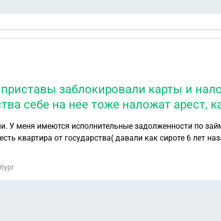
я приставы заблокировали карты и нало
тва себе на нее тоже наложат арест, к
ии. У меня имеются исполнительные задолженности по займ
сть квартира от государства( давали как сироте 6 лет наз
и у меня приставы заблокировали карты и наложили арест 
рбург