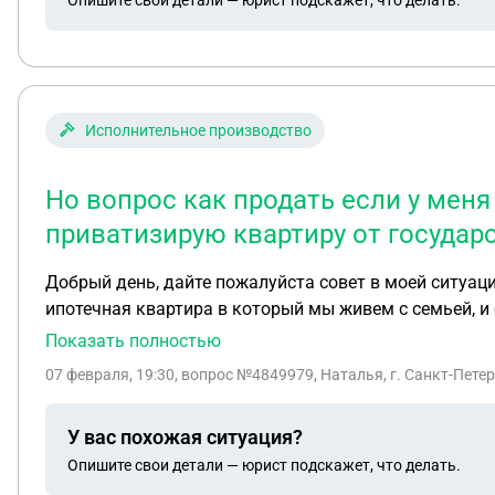
Исполнительное производство
Но вопрос как продать если у мен
приватизирую квартиру от государс
Добрый день, дайте пожалуйста совет в моей ситуац
ипотечная квартира в который мы живем с семьей, и е
планирую чтобы продать. Но вопрос как продать есл
Показать полностью
себе на нее тоже наложат арест, как мне поступить
07 февраля, 19:30
, вопрос №4849979, Наталья, г. Санкт-Пете
У вас похожая ситуация?
Опишите свои детали — юрист подскажет, что делать.