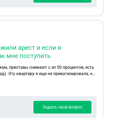
жили арест и если я
ак мне поступить
ам, приставы снимают с зп 50 процентов, есть
ад). Эту квартиру я еще не приватизировала, но
и если я приватизирую квартиру от государства
Задать свой вопрос