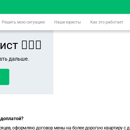
Решить мою ситуацию
Наши юристы
Как это работает
 👨🏻‍⚖️
ать дальше.
!
 доплатой?
яцев, оформляю договор мены на более дорогую квартиру с до