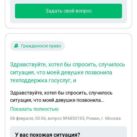
Задать свой вопрос
Гражданское право
Здравствуйте, хотел бы спросить, случилось
ситуация, что моей девушке позвонила
техподдержка госуслуг, и
Здравствуйте, хотел бы спросить, случилось
ситуация, что моей девушке позвонила
техподдержка госуслуг, и сказала что якобы с ее
Показать полностью
аккаунта произошли 7 разных заявок, с
08 февраля, 00:36
, вопрос №4850165, Роман, г. Москва
територии Украины, потом ей позвонила какая-то
организация, которой дали несколько дней,
У вас похожая ситуация?
чтобы разобраться с ситуацией, и они просят