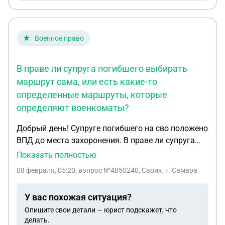
родителей -одиночек, чтоб снижить процент по
выплатам , если брать кредит у банка? Какой
кредит лучше брать? Существуют ли какие то
госпрограммы, в которых можно получить
Военное право
финансовую поддержку? Мне 42 года. Спасибо
В праве ли супруга погибшего выбирать
маршрут сама, или есть какие-то
определенные маршруты, которые
определяют военкоматы?
Добрый день! Супруге погибшего на сво положено
ВПД до места захоронения. В праве ли супруга
погибшего выбирать маршрут сама, или есть
Показать полностью
какие-то определенные маршруты, которые
08 февраля, 05:20
, вопрос №4850240, Сарик, г. Самара
определяют военкоматы?
У вас похожая ситуация?
Опишите свои детали — юрист подскажет, что
делать.