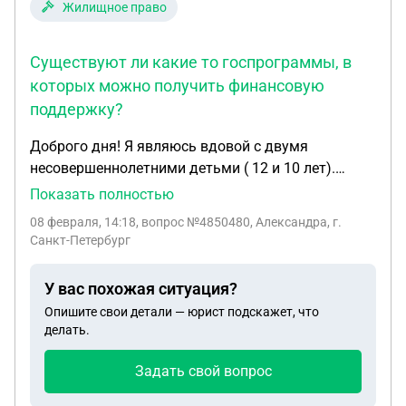
Жилищное право
Существуют ли какие то госпрограммы, в
которых можно получить финансовую
поддержку?
Доброго дня! Я являюсь вдовой с двумя
несовершеннолетними детьми ( 12 и 10 лет).
Трудоустроена ( учитель), пенсию от государства
Показать полностью
получаю. В моей и детей есть собственность (
08 февраля, 14:18
, вопрос №4850480, Александра, г.
квартира), разделенная на доли. К сожалению,
Санкт-Петербург
проживать с детьми там не можем тк необходимо
закончить косметический ремонт. Квартира была
У вас похожая ситуация?
куплена в старом фонде и потребовала
Опишите свои детали — юрист подскажет, что
изначальных капитальных вложений. Чтоб
делать.
закончить ремонт и обустроить мебелью
квартиру мне необходимо 2 млн. рублей.
Задать свой вопрос
Существуют ли программы от государства для