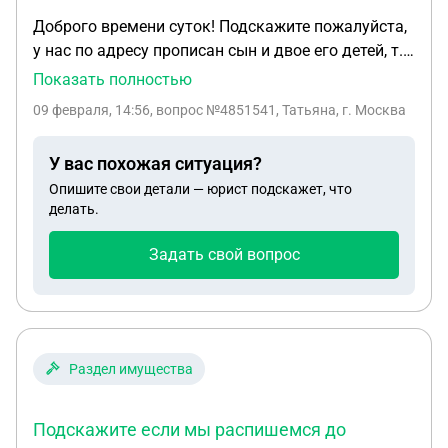
Доброго времени суток! Подскажите пожалуйста,
у нас по адресу прописан сын и двое его детей, т.е.
внуки, имеют ли они(внуки) какую то долю
Показать полностью
наследства, у нас ещё есть дочь, которая имеет
09 февраля, 14:56
, вопрос №4851541, Татьяна, г. Москва
своё жильё и так же у неё есть сын наш внук,
которые прописаны на своей квартире?
У вас похожая ситуация?
Опишите свои детали — юрист подскажет, что
делать.
Задать свой вопрос
Раздел имущества
Подскажите если мы распишемся до