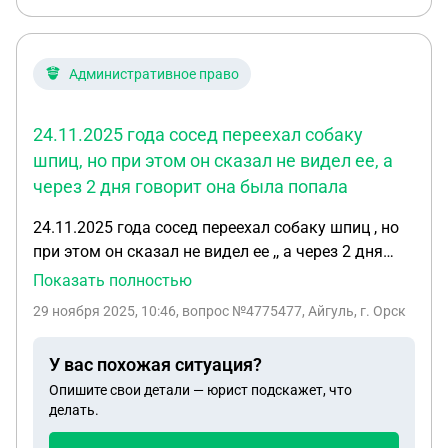
Административное право
24.11.2025 года сосед переехал собаку
шпиц, но при этом он сказал не видел ее, а
через 2 дня говорит она была попала
24.11.2025 года сосед переехал собаку шпиц , но
при этом он сказал не видел ее ,, а через 2 дня
говорит она была попала под заднее колесо , а
Показать полностью
ехал он в населенном пункте , с какой скоростью
29 ноября 2025, 10:46
, вопрос №4775477, Айгуль, г. Орск
тогда он ехал если не видел ее ? Платить
операцию не хочет , помощь не предложил уехал
У вас похожая ситуация?
Опишите свои детали — юрист подскажет, что
делать.