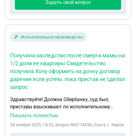
Задать свой вопрос
Исполнительное производство
Получила наследство после смерти мамы на
1/2 доли ее квартиры Свидетельство
получила Хочу оформить на дочку договор
дарения если успею, пока пристав не сделал
запрос
Здравствуйте! Должна Сбербанку, суд был,
приставы взыскивают по исполнительному
производству. Получила наследство после смерти
Показать полностью
мамы на 1/2 доли ее квартиры Свидетельство
28 ноября 2025, 14:32
, вопрос №4774438, Ольга, г. Киров
получила Хочу оформить на дочку договор
дарения если успею, пока пристав не сделал