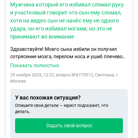
Мужчина который его избивал сломал руку
и участковый говорит что сын ему сломал,
хотя на видео сын не нанёс ему не одного
удара, он его избивал ногами, но это не
принимают во внимание
Здравствуйте! Моего сына избили он получил
сотрясение мозга, перелом носа и ушиб плечевого
сустава. Мужчина который его избивал сломал
Показать полностью
руку и участковый говорит что сын ему сломал
29 ноября 2025, 12:22
, вопрос №4775512, Светлана, г.
,хотя на видео сын не нанёс ему не одного удара,
Москва
он его избивал ногами, но это не принимают во
внимание. Участковый приехал и потребовал от
У вас похожая ситуация?
сына написать заявление о применении и он
Опишите свои детали — юрист подскажет, что
подписал и сказал если ты не подпилишь то я
делать.
тебя закрою что ты ему сломал руку. Что делать
в этой ситуации.
Задать свой вопрос