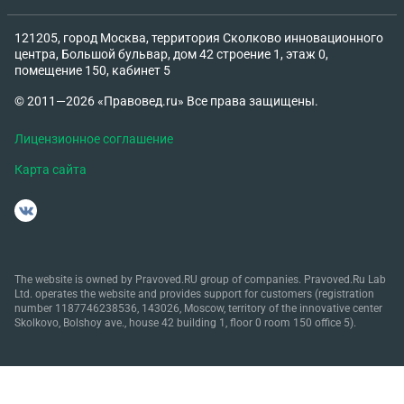
121205, город Москва, территория Сколково инновационного
центра, Большой бульвар, дом 42 строение 1, этаж 0,
помещение 150, кабинет 5
© 2011—2026 «Правовед.ru» Все права защищены.
Лицензионное соглашение
Карта сайта
The website is owned by Pravoved.RU group of companies. Pravoved.Ru Lab
Ltd. operates the website and provides support for customers (registration
number 1187746238536, 143026, Moscow, territory of the innovative center
Skolkovo, Bolshoy ave., house 42 building 1, floor 0 room 150 office 5).