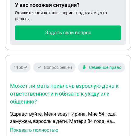
У вас похожая ситуация?
запрос.
Опишите свои детали — юрист подскажет, что
делать.
Задать свой вопрос
1150 ₽
Вопрос решен
Семейное право
Может ли мать привлечь взрослую дочь к
ответственности и обязать к уходу или
общению?
Здравствуйте. Меня зовут Ирина. Мне 54 года,
замужем, взрослые дети. Матери 84 года, на
пенсии, живет в собственной квартире. Я живу на
Показать полностью
квартире мужа, которая мне не принадлежит