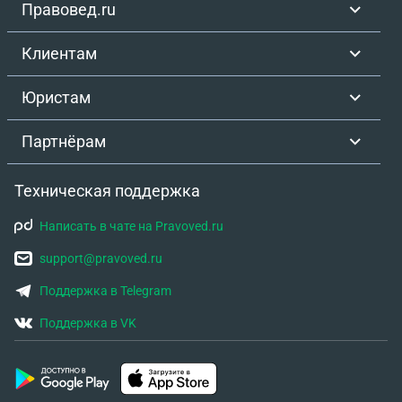
оспаривания отцовства планировали выплатить
Правовед.ru
компенсацию ребенку на спецсчет за долю в
квартире. Вопрос в следующем: оспаривание
Клиентам
отцовства повлечет за собой пересмотр
процентной ставки? в Кредитном договоре есть
Юристам
пункт о пересчете ставки при нарушении условий
госпрограмм....... Как действовать в такой
Партнёрам
ситуации. Не оспаривать отцовство или оспорить,
но оставить пока не выкупать долю ребенка?
Техническая поддержка
Написать в чате на Pravoved.ru
support@pravoved.ru
Поддержка в Telegram
Поддержка в VK