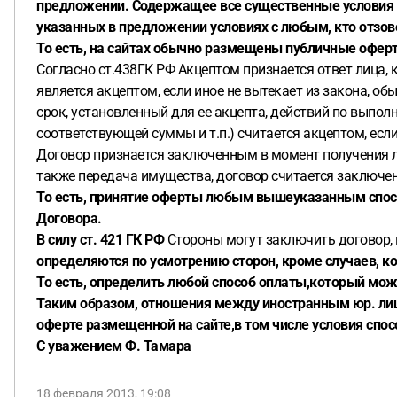
предложении. Содержащее все существенные условия д
указанных в предложении условиях с любым, кто отзове
То есть, на сайтах обычно размещены публичные офер
Согласно ст.438ГК РФ Акцептом признается ответ лица,
является акцептом, если иное не вытекает из закона, о
срок, установленный для ее акцепта, действий по выпол
соответствующей суммы и т.п.) считается акцептом, есл
Договор признается заключенным в момент получения ли
также передача имущества, договор считается заключе
То есть, принятие оферты любым вышеуказанным спосо
Договора.
В силу ст. 421 ГК РФ
Стороны могут заключить договор,
определяются по усмотрению сторон, кроме случаев, к
То есть, определить любой способ оплаты,который мож
Таким образом, отношения между иностранным юр. лиц
оферте размещенной на сайте,в том числе условия спос
С уважением Ф. Тамара
18 февраля 2013, 19:08