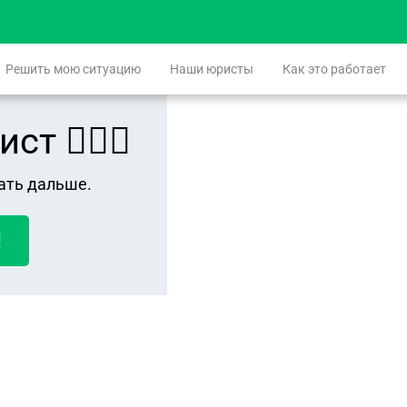
Решить мою ситуацию
Наши юристы
Как это работает
 👨🏻‍⚖️
ать дальше.
!