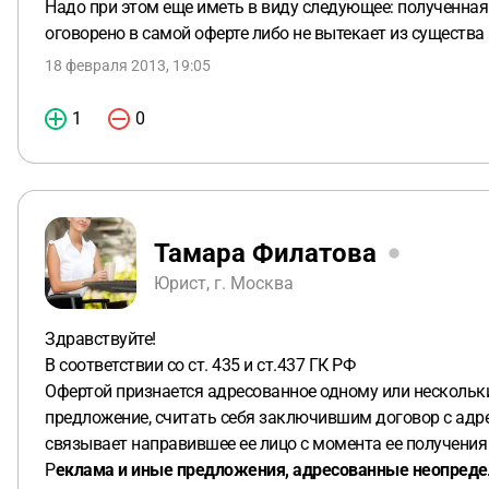
Надо при этом еще иметь в виду следующее: полученная 
оговорено в самой оферте либо не вытекает из существа
18 февраля 2013, 19:05
1
0
Тамара Филатова
Юрист, г. Москва
Здравствуйте!
В соответствии со ст. 435 и ст.437 ГК РФ
Офертой признается адресованное одному или нескольк
предложение, считать себя заключившим договор с адр
связывает направившее ее лицо с момента ее получения
Р
еклама и иные предложения, адресованные неопределе