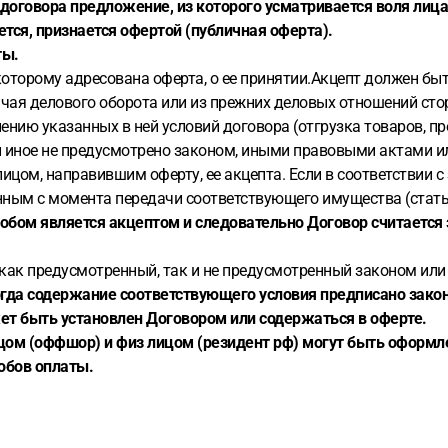
оговора предложение, из которого усматривается воля лица
тся, признается офертой (публичная оферта).
ты.
 которому адресована оферта, о ее принятии.Акцепт должен б
бычая делового оборота или из прежних деловых отношений ст
нению указанных в ней условий договора (отгрузка товаров, пр
и иное не предусмотрено законом, иными правовыми актами ил
цом, направившим оферту, ее акцепта. Если в соответствии 
нным с момента передачи соответствующего имущества (стать
бом является акцептом и следовательно Договор считается 
 как предусмотренный, так и не предусмотренный законом ил
огда содержание соответствующего условия предписано зако
ет быть установлен Договором или содержаться в оферте.
ом (оффшор) и физ лицом (резидент рф) могут быть оформле
обов оплаты.