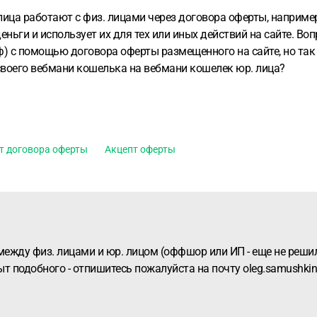
лица работают с физ. лицами через договора оферты, наприм
деньги и использует их для тех или иных действий на сайте.
Воп
) с помощью договора оферты размещенного на сайте, но так 
 своего вебмани кошелька на вебмани кошелек юр. лица?
т договора оферты
Акцепт оферты
ежду физ. лицами и юр. лицом (оффшор или ИП - еще не решили
 подобного - отпишитесь пожалуйста на почту oleg.samushkin@