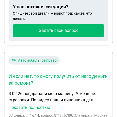
уведомление, в котором заявили что раз уж они
У вас похожая ситуация?
проспали срок то тепере они меня сократят 13
Опишите свои детали — юрист подскажет, что
марта, подскажите пожалуйста , во втором
делать.
уведомлении они должны ли были поставить срок
в 2 месяца или эти махинации законны, в обоих
Задать свой вопрос
уведомлениях я проставил даты ознакомления
Автомобильное право
И если нет, то смогу получить от него деньги
за ремонт?
3.02.26 поцарапали мою машину. У меня нет
стразовки. По видео нашли виновника дтп.
Созвонились и договорились что оплатит ремонт.
Показать полностью
Я поехал в салон и посчитал ремонт. Вышло на
07 февраля, 16:14
, вопрос №4849789, Ильмира, г. Москва