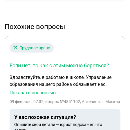
Похожие вопросы
Трудовое право
Если нет, то как с этим можно бороться?
Здравствуйте, я работаю в школе. Управление
образования нашего района обязывает нас
заставлять родителей учеников регистрироваться
Показать полностью
в приложении MAX. Имеют ли они право? Если
09 февраля, 07:32
, вопрос №4851102, Ангелина, г. Москва
нет, то как с этим можно бороться?
У вас похожая ситуация?
Опишите свои детали — юрист подскажет, что