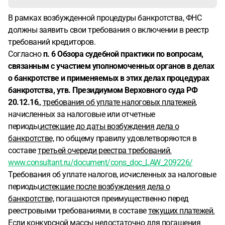
В рамках возбужденной процедуры банкротства, ФНС
должны заявить свои требования о включении в реестр
требований кредиторов.
Согласно
п. 6 Обзора судебной практики по вопросам,
связанным с участием уполномоченных органов в делах
о банкротстве и применяемых в этих делах процедурах
банкротства, утв. Президиумом Верховного суда РФ
20.12.16
,,
требования об уплате налоговых платежей
,
начисленных за налоговые или отчетные
периоды,
истекшие до даты возбуждения дела о
банкротстве,
по общему правилу удовлетворяются в
составе
третьей очереди реестра требований.
www.consultant.ru/document/cons_doc_LAW_209226/
Требования об уплате налогов, исчисленных за налоговые
периоды,
истекшие после возбуждения дела о
банкротстве,
погашаются преимущественно перед
реестровыми требованиями, в составе
текущих платежей.
Если конкурсной массы недостаточно для погашения