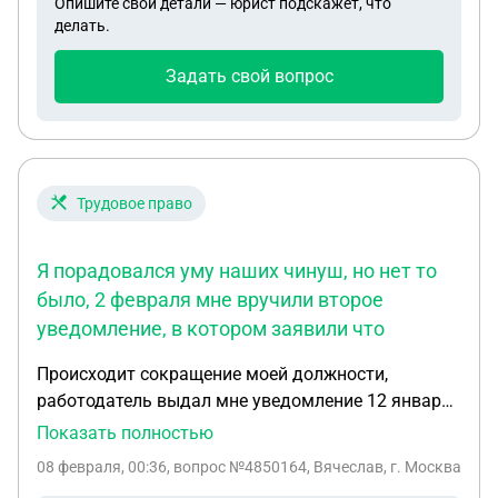
Опишите свои детали — юрист подскажет, что
делать.
Задать свой вопрос
Трудовое право
Я порадовался уму наших чинуш, но нет то
было, 2 февраля мне вручили второе
уведомление, в котором заявили что
Происходит сокращение моей должности,
работодатель выдал мне уведомление 12 января
о том что расторгнет со мной договор 20 февраля
Показать полностью
этого года! Я порадовался уму наших чинуш, но
08 февраля, 00:36
, вопрос №4850164, Вячеслав, г. Москва
нет то было, 2 февраля мне вручили второе