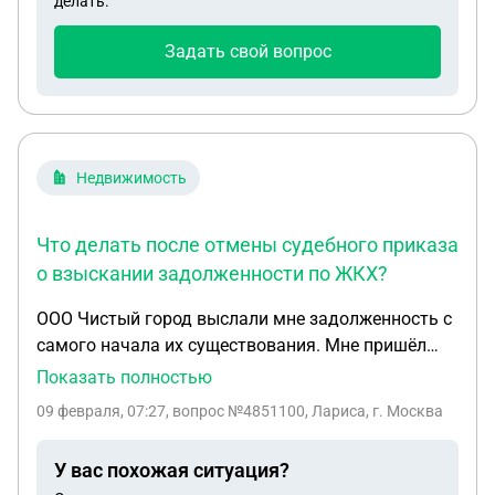
делать.
Задать свой вопрос
Недвижимость
Что делать после отмены судебного приказа
о взыскании задолженности по ЖКХ?
ООО Чистый город выслали мне задолженность с
самого начала их существования. Мне пришёл
судебный приказ о взыскании задолженности. Я
Показать полностью
написала возражение и его отменили. Какие
09 февраля, 07:27
, вопрос №4851100, Лариса, г. Москва
должны быть дальнейшие мои действия? И
действует ли закон об истечении срока исковой
У вас похожая ситуация?
давности. Как можно решить эту проблему?