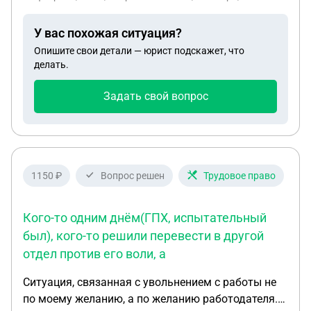
42тысячи. 6.02.26 заявляет виновник дтп что не
будет платить всю стоимость. 20тыс дам говорит
У вас похожая ситуация?
и всё. Есть голосовое смс что даст такую сумму.
Опишите свои детали — юрист подскажет, что
Если я сейчас напишу заявление на него. Могут ли
делать.
и меня лишить прав что я уехал с места дтп? И
если нет, то смогу получить от него деньги за
Задать свой вопрос
ремонт?
1150 ₽
Вопрос решен
Трудовое право
Кого-то одним днём(ГПХ, испытательный
был), кого-то решили перевести в другой
отдел против его воли, а
Ситуация, связанная с увольнением с работы не
по моему желанию, а по желанию работодателя.