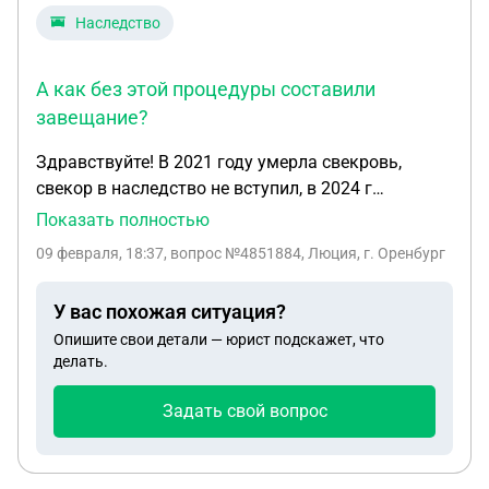
Наследство
А как без этой процедуры составили
завещание?
Здравствуйте! В 2021 году умерла свекровь,
свекор в наследство не вступил, в 2024 г
составлено завещание , квартиру одному внуку,
Показать полностью
дом в котором живет, другому внуку. Это дети
09 февраля, 18:37
, вопрос №4851884, Люция, г. Оренбург
разных сыновей. Сейчас хотел подарить квартиру
сыну, а ему говорят нельзя, Вы не вступили в
У вас похожая ситуация?
наследство. А как без этой процедуры составили
Опишите свои детали — юрист подскажет, что
завещание? Имеет ли силу этот документ?
делать.
Задать свой вопрос