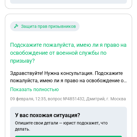
Защита прав призывников
Подскажите пожалуйста, имею ли я право на
освобождение от военной службы по
призыву?
Здравствуйте! Нужна консультация. Подскажите
пожалуйста, имею ли я право на освобождение от
военной службы по призыву? Основания: Отец
Показать полностью
погибший участник СВО (контракт), ветеран
09 февраля, 12:35
, вопрос №4851432, Дмитрий, г. Москва
боевых действий, имеет гос.награды. Так же сам
имею некие заболевания/осложнения: ВСД, ав-
У вас похожая ситуация?
блокада 2 степени, грыжа спинная На основе всех
Опишите свои детали — юрист подскажет, что
этих фактов я имею право на освобождение?
делать.