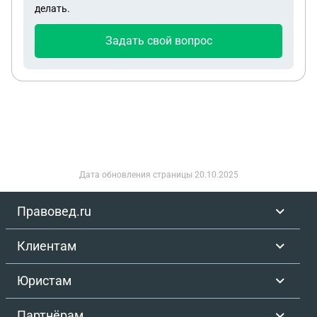
делать.
муторно и нужны мои паспортные данные,
расторгнуть договор не дают из-за штрафа, а
Задать свой вопрос
выходить ещё раз туда - не охото тратить столько
времени на ногах
Дата обновления страницы
20.10.2025
Правовед.ru
Клиентам
Юристам
Партнёрам