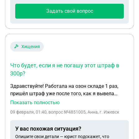
нужен. Но никакого договора мы не составляли.
Имеют ли родственники на телефон право? И
Задать свой вопрос
имею ли я право вернуть телефон себе?
Хищения
Что будет, если я не погашу этот штраф в
300р?
Здравствуйте! Работала на озон складе 1 раз,
пришёл штраф уже после того, как я вывела
деньги и спустя 2 недели после той моей 1 смены.
Показать полностью
На балансе сейчас висит 2 штрафа по 150р, итого
09 февраля, 01:40
, вопрос №4851005, Анна, г. Ижевск
штраф 300р, якобы я потеряла 2 товара, хотя я их
складывала, куда мне говорили, но речь не об
У вас похожая ситуация?
этом. Что будет, если я не погашу этот штраф в
Опишите свои детали — юрист подскажет, что
300р? Чтобы погасить через перевод, там как-то