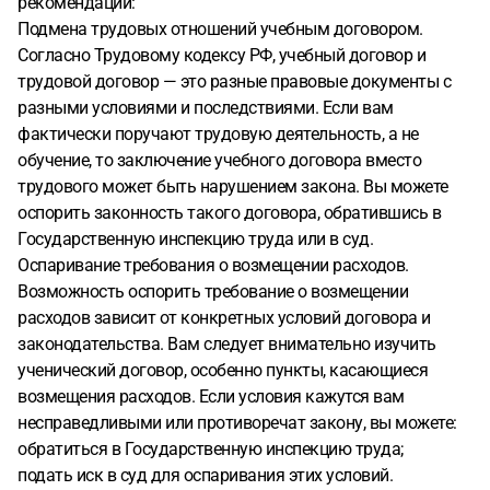
рекомендации:
трудоемкости.
В связи с этим у меня к Вам главные
Подмена трудовых отношений учебным договором.
вопросы: насколько вообще законно такое подменять
Согласно Трудовому кодексу РФ, учебный договор и
трудовые отношения учебным договором? Можно ли
трудовой договор — это разные правовые документы с
будет оспорить требование о возмещении расходов, если
разными условиями и последствиями. Если вам
я решу уйти? Имеют ли силу эти штрафы за опоздания? И,
фактически поручают трудовую деятельность, а не
пожалуй, самый важный - каковы мои риски, как
обучение, то заключение учебного договора вместо
сотрудника, из-за той схемы с двойными часами, которую
трудового может быть нарушением закона. Вы можете
использует компания? Я хочу понять, как мне лучше
оспорить законность такого договора, обратившись в
поступить, чтобы минимизировать затраты при
Государственную инспекцию труда или в суд.
увольнении.
В моей сфере в основном берут с оптытом,
Оспаривание требования о возмещении расходов.
поэтому сейчас я думаю или опять искать работу, или
Возможность оспорить требование о возмещении
работать с такими условиями, но потом может больше
расходов зависит от конкретных условий договора и
шансов будет найти высокооплачиваемую работу)
Буду
законодательства. Вам следует внимательно изучить
очень благодарна за Ваш совет. Готова предоставить
ученический договор, особенно пункты, касающиеся
ученический договор и другую информацию.
возмещения расходов. Если условия кажутся вам
несправедливыми или противоречат закону, вы можете:
обратиться в Государственную инспекцию труда;
подать иск в суд для оспаривания этих условий.