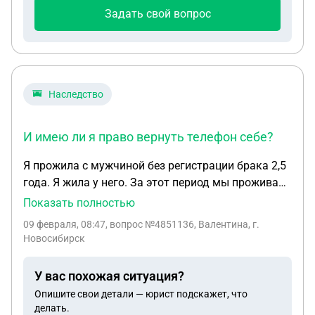
Задать свой вопрос
Наследство
И имею ли я право вернуть телефон себе?
Я прожила с мужчиной без регистрации брака 2,5
года. Я жила у него. За этот период мы проживали
вместе и вели общий бюджет и вместе совершали
Показать полностью
покупки. Родственники навещали очень редко. До
09 февраля, 08:47
, вопрос №4851136, Валентина, г.
последнего дня я ухаживала за ним, когда у него
Новосибирск
обнаружили рак 4 ст. Когда он умер родственники
забрали мой телефон, который я купила за 1,5
У вас похожая ситуация?
года до нашего знакомства с умершим. Я отдала
Опишите свои детали — юрист подскажет, что
его ему пользоваться, пока телефон не станет ему
делать.