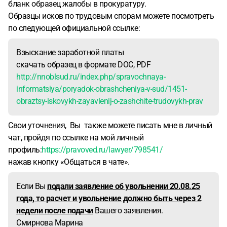
бланк образец жалобы в прокуратуру.
Образцы исков по трудовым спорам можете посмотреть
по следующей официальной ссылке:
Взыскание заработной платы
скачать образец в формате DOC, PDF
http://nnoblsud.ru/index.php/spravochnaya-
informatsiya/poryadok-obrashcheniya-v-sud/1451-
obraztsy-iskovykh-zayavlenij-o-zashchite-trudovykh-prav
Свои уточнения, Вы также можете писать мне в личный
чат, пройдя по ссылке на мой личный
профиль:
https://pravoved.ru/lawyer/798541/
нажав кнопку «Общаться в чате».
Если Вы
подали заявление об увольнении 20.08.25
года, то расчет и увольнение должно быть через 2
недели после подачи
Вашего заявления.
Смирнова Марина