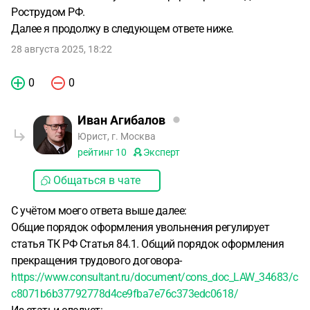
Рострудом РФ.
Далее я продолжу в следующем ответе ниже.
28 августа 2025, 18:22
0
0
Иван Агибалов
Юрист, г. Москва
рейтинг
10
Эксперт
Общаться в чате
С учётом моего ответа выше далее:
Общие порядок оформления увольнения регулирует
статья ТК РФ Статья 84.1. Общий порядок оформления
прекращения трудового договора-
https://www.consultant.ru/document/cons_doc_LAW_34683/c
c8071b6b37792778d4ce9fba7e76c373edc0618/