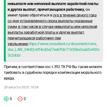
невыплате или неполной выплате заработной платы
и других выплат, причитающихся работнику,
он
имеет право обратиться в
суд в течение одного года
со дня установленного срока выплаты указанных
сумм, в том числе в случае невыплаты или неполной
выплаты заработной платы и других выплат,
причитающихся работнику при
увольнении.
https://www.consultant.ru/document/cons_
doc_LAW_34683/eff4cd3e27ee6ffdc716306e3cab5c403c
3c2dcb/
Причем, в соответствии сос т.392 ТК РФ Вы также можете
требовать в судебном порядке компенсации морального
вреда.
28 августа 2025, 18:36
0
0