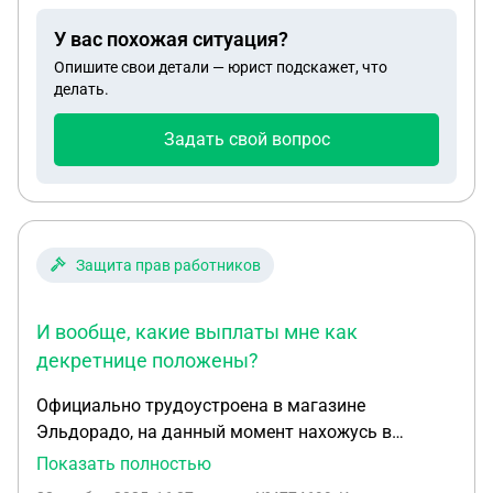
У вас похожая ситуация?
Опишите свои детали — юрист подскажет, что
делать.
Задать свой вопрос
Защита прав работников
И вообще, какие выплаты мне как
декретнице положены?
Официально трудоустроена в магазине
Эльдорадо, на данный момент нахожусь в
декретном отпуске, ребенку год и 10. Только
Показать полностью
сегодня сообщили по звонку что магазин