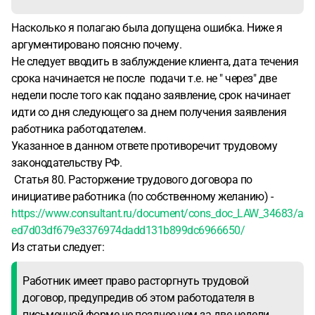
Насколько я полагаю была допущена ошибка. Ниже я
аргументировано поясню почему.
Не следует вводить в заблуждение клиента, дата течения
срока начинается не после подачи т.е. не " через" две
недели после того как подано заявление, срок начинает
идти со дня следующего за днем получения заявления
работника работодателем.
Указанное в данном ответе противоречит трудовому
законодательству РФ.
Статья 80. Расторжение трудового договора по
инициативе работника (по собственному желанию) -
https://www.consultant.ru/document/cons_doc_LAW_34683/a
ed7d03df679e3376974dadd131b899dc6966650/
Из статьи следует:
Работник имеет право расторгнуть трудовой
договор, предупредив об этом работодателя в
письменной форме не позднее чем за две недели…