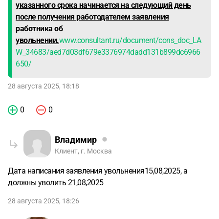
указанного срока начинается на следующий день
после получения работодателем заявления
работника об
увольнении.
www.consultant.ru/document/cons_doc_LA
W_34683/aed7d03df679e3376974dadd131b899dc6966
650/
28 августа 2025, 18:18
0
0
Владимир
Клиент, г. Москва
Дата написания заявления увольнения15,08,2025, а
должны уволить 21,08,2025
28 августа 2025, 18:26