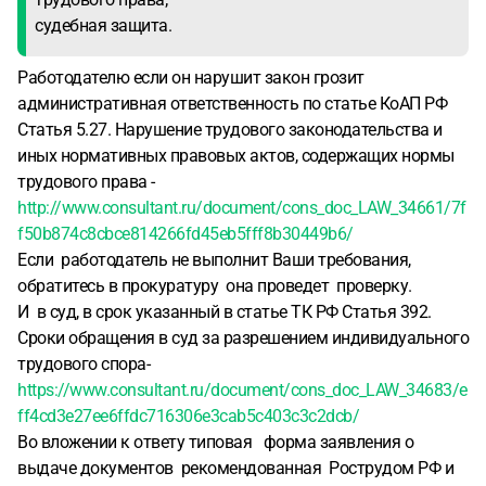
судебная защита.
Работодателю если он нарушит закон грозит
административная ответственность по статье КоАП РФ
Статья 5.27. Нарушение трудового законодательства и
иных нормативных правовых актов, содержащих нормы
трудового права -
http://www.consultant.ru/document/cons_doc_LAW_34661/7f
f50b874c8cbce814266fd45eb5fff8b30449b6/
Если работодатель не выполнит Ваши требования,
обратитесь в прокуратуру она проведет проверку.
И в суд, в срок указанный в статье ТК РФ Статья 392.
Сроки обращения в суд за разрешением индивидуального
трудового спора-
https://www.consultant.ru/document/cons_doc_LAW_34683/e
ff4cd3e27ee6ffdc716306e3cab5c403c3c2dcb/
Во вложении к ответу типовая форма заявления о
выдаче документов рекомендованная Рострудом РФ и