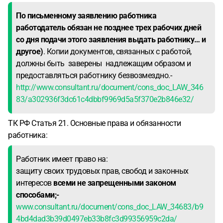
По письменному заявлению работника
работодатель обязан не позднее трех рабочих дней
со дня подачи этого заявления выдать работнику… и
другое)
. Копии документов, связанных с работой,
должны быть заверены надлежащим образом и
предоставляться работнику безвозмездно.-
http://www.consultant.ru/document/cons_doc_LAW_346
83/a302936f3dc61c4dbbf9969d5a5f370e2b846e32/
ТК РФ Статья 21. Основные права и обязанности
работника:
Работник имеет право на:
защиту своих трудовых прав, свобод и законных
интересов
всеми не запрещенными законом
способами;-
www.consultant.ru/document/cons_doc_LAW_34683/b9
4bd4dad3b39d0497eb33b8fc3d99356959c2da/