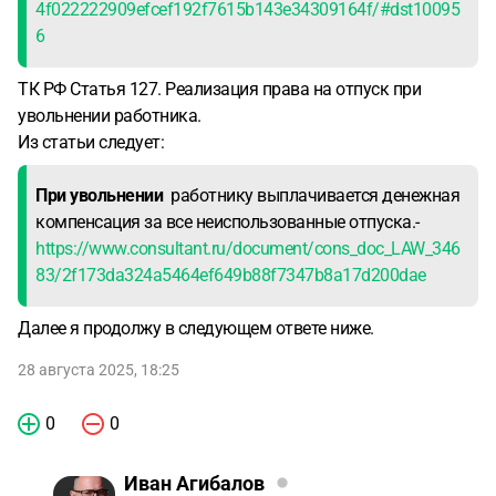
4f022222909efcef192f7615b143e34309164f/#dst10095
6
ТК РФ Статья 127. Реализация права на отпуск при
увольнении работника.
Из статьи следует:
При увольнении
работнику выплачивается денежная
компенсация за все неиспользованные отпуска.-
https://www.consultant.ru/document/cons_doc_LAW_346
83/2f173da324a5464ef649b88f7347b8a17d200dae
Далее я продолжу в следующем ответе ниже.
28 августа 2025, 18:25
0
0
Иван Агибалов