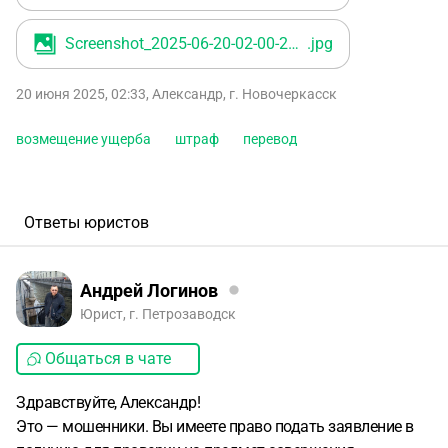
имеющего лицензию VASP и завтра будет со мной
говорить о дальнейших действиях, никаких договоров он
Screenshot_2025-06-20-02-00-22-90_99c04817c0de5652397fc8b56c3b3817
.jpg
не предоставлял об его услугах, ни скриншотов для этого
чтобы я это подтвердил, просто сказал что услуги стоят
20 июня 2025, 02:33
,
Александр
,
г. Новочеркасск
15-20% от суммы которую он сможет вывести, просто все
на словах, все это дело он сделал за 3 дня, скажите что
возмещение ущерба
штраф
перевод
мне дальше делать и верить ему или нет
Ответы юристов
Андрей Логинов
Юрист, г. Петрозаводск
Общаться в чате
Здравствуйте, Александр!
Это — мошенники. Вы имеете право подать заявление в