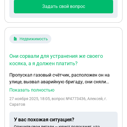
Задать свой вопрос
Недвижимость
Они сорвали для устранения же своего
косяка, а я должен платить?
Пропускал газовый счётчик, расположен он на
улице, вызвал аварийную бригаду, они сняли
пломбу и затянули гайку. Составили акт и
Показать полностью
сказали что сообщат другой бригаде, которые её
27 ноября 2025, 18:05
, вопрос №4773436, Алексей, г.
поставят. В итоге мне присылают оплату в
Саратов
квитанции за пломбу - 360 рублей. За что? Они
сорвали для устранения же своего косяка, а я
У вас похожая ситуация?
должен платить?
Опишите свои детали — юрист подскажет, что