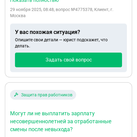
Показать полностью
сказали что перед тем как будут увольнять
29 ноября 2025, 08:48
, вопрос №4775378, Клиент, г.
восстановят дд и сделают перерасчет. Конечно
Москва
этого не произошло я в долгах тк платили оклад и
звание. Подскажите могу ли я через суд выбить
У вас похожая ситуация?
свои дд? Я не по своей воле долго увольнялся и
Опишите свои детали — юрист подскажет, что
не я тянул эту резину
делать.
Задать свой вопрос
Защита прав работников
Могут ли не выплатить зарплату
несовершеннолетней за отработанные
смены после невыхода?