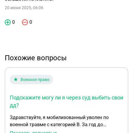
20 июня 2025, 06:06
0
0
Похожие вопросы
Военное право
Подскажите могу ли я через суд выбить свои
дд?
Здравствуйте, я мобилизованный уволен по
военной травме с категорией В. За год до
увольнения меня вывели в распоряжение и