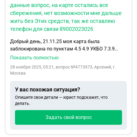
данные вопрос, на карте остались все
отправили в чс. подскажите, что делать и правда
сбережения, нет возможности мне дальше
ли мне могут за невыход на смену не выдать
жить без Этих средств, так же оставляю
зарплату
телефон для связи 89002023026
Добрый день, 21.11.25 моя карта была
заблокирована по пунктам 4.5 4.9 УКБО 7.3.9
общих условий. 24.11.2025 было отправлено
Показать полностью
нотариально заверенное заявление в Москву в
28 ноября 2025, 05:21
, вопрос №4773973, Арсений, г.
офис т-банка на закрытие счета и вывод средств.
Москва
28.11.2025 приходит сообщение что меня внесли в
реестр цб по ст. 9 П.11.6 161 фз Прошу помогите
У вас похожая ситуация?
мне решить данные вопрос, на карте остались все
Опишите свои детали — юрист подскажет, что
сбережения, нет возможности мне дальше жить
делать.
без Этих средств, так же оставляю телефон для
связи 89002023026
Задать свой вопрос