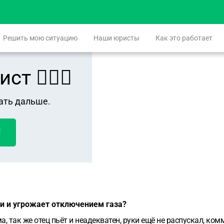
Решить мою ситуацию
Наши юристы
Как это работает
 👨🏻‍⚖️
ать дальше.
!
ги и угрожает отключением газа?
ма, так же отец пьёт и неадекватен, руки ещё не распускал, к