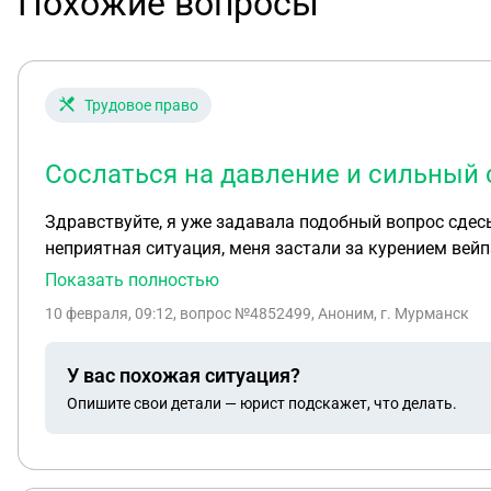
Похожие вопросы
Трудовое право
Сослаться на давление и сильный
Здравствуйте, я уже задавала подобный вопрос сдесь,
неприятная ситуация, меня застали за курением вей
преподователя в туалете). Рассказываю по порядку, 
Показать полностью
начала меня просить показать рукава, я пошла к сво
10 февраля, 09:12
, вопрос №4852499, Аноним, г. Мурманск
деректору писать объяснительную, там на меня начал
клетку, и показали шаблон как писать объяснительную
У вас похожая ситуация?
перечеркиваниями (в состоянии стресса), заставили 
Опишите свои детали — юрист подскажет, что делать.
написала я что то типо" я такая то такая то группа т
деректор (или нет, я не знаю её должность) мне сказ
режимном производстве, где с правилами все строго
поставить на учет куда то (но это бред скорее всег