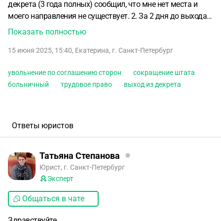
декрета (3 года полных) сообщил, что мне нет места и
моего направления не существует.
2. За 2 дня до выхода
из декрета стали договариваться с HR. Дают 3 оклада и
Показать полностью
то говорят много, я хочу 5,5, аргументирую сроком поиска
15 июня 2025, 15:40
,
Екатерина
,
г. Санкт-Петербург
работы с ребенком, тем что не сообщили заранее,
индексацией зарплаты за 3 года. Не дают, потребовали
увольнение по соглашению сторон
сокращение штата
выйти на работу и выполнять поручения руководителя
больничный
трудовое право
выход из декрета
какие-то.
3. По совету юриста на работы я вышла, но
попасть в офис не смогла, зафиксировала свой приход и
письменно через почту РФ отправила заявление на
предоставление доступа + взяла больничный.
4. Завтра
Ответы юристов
снова нужно выходить, вроде бы доступ предоставят,
дадут доступы к корпоративным системам.
Вопрос: как
Татьяна Степанова
быть в этой ситуации, если выходить я не хочу, должности
Юрист, г. Санкт-Петербург
моей нет.
Эксперт
Общаться в чате
Здравствуйте.