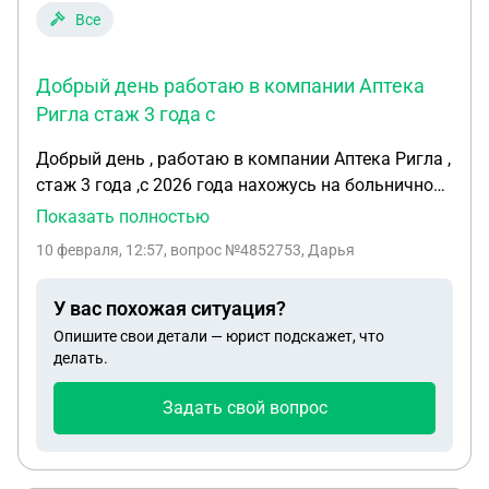
Все
Добрый день работаю в компании Аптека
Ригла стаж 3 года с
Добрый день , работаю в компании Аптека Ригла ,
стаж 3 года ,с 2026 года нахожусь на больничном
так как беременная , последний отпуск был
Показать полностью
август 2025 год , положен ли мне ежегодный
10 февраля, 12:57
, вопрос №4852753, Дарья
оплачиваемый отпуск перед декретом 28 дней
или хотяб 14 , в декрет ухожу 6 апреля , На работе
У вас похожая ситуация?
говорят не положено так как я нахожусь на
Опишите свои детали — юрист подскажет, что
больничном,январь, февраль , март получается
делать.
тоже буду Как бы нет отработанного времени
чтоб дать отпуск
Задать свой вопрос