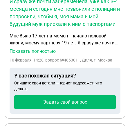
Я сразу же почти забеременела, уже как 3-4
месяца и сегодня мне позвонили с полиции и
попросили, чтобы я, моя мама и мой
будущий муж приехали к ним с паспортами
Мне было 17 лет на момент начало половой
жизни, моему партнеру 19 лет. Я сразу же почти
забеременела , уже как 3-4 месяца и сегодня мне
Показать полностью
позвонили с полиции и попросили , чтобы я , моя
10 февраля, 14:28
, вопрос №4853011, Диля, г. Москва
мама и мой будущий муж приехали к ним с
паспортами. Чего нам ожидать?
У вас похожая ситуация?
Опишите свои детали — юрист подскажет, что
делать.
Задать свой вопрос