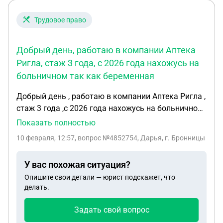
Трудовое право
Добрый день, работаю в компании Аптека
Ригла, стаж 3 года, с 2026 года нахожусь на
больничном так как беременная
Добрый день , работаю в компании Аптека Ригла ,
стаж 3 года ,с 2026 года нахожусь на больничном
так как беременная , последний отпуск был
Показать полностью
август 2025 год , положен ли мне ежегодный
10 февраля, 12:57
, вопрос №4852754, Дарья, г. Бронницы
оплачиваемый отпуск перед декретом 28 дней
или хотяб 14 , в декрет ухожу 6 апреля , На работе
У вас похожая ситуация?
говорят не положено так как я нахожусь на
Опишите свои детали — юрист подскажет, что
больничном,январь, февраль , март получается
делать.
тоже буду Как бы нет отработанного времени
чтоб дать отпуск
Задать свой вопрос