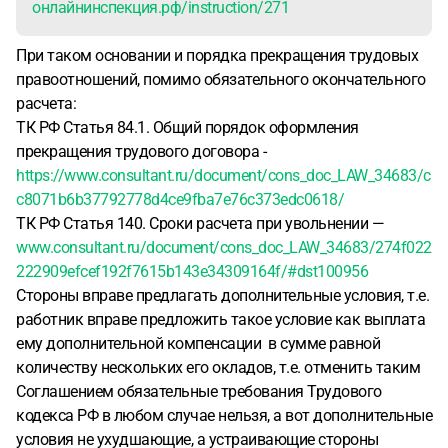
онлайнинспекция.рф/instruction/271
При таком основании и порядка прекращения трудовых
правоотношений, помимо обязательного окончательного
расчета:
ТК РФ Статья 84.1. Общий порядок оформления
прекращения трудового договора -
https://www.consultant.ru/document/cons_doc_LAW_34683/c
c8071b6b37792778d4ce9fba7e76c373edc0618/
ТК РФ Статья 140. Сроки расчета при увольнении —
www.consultant.ru/document/cons_doc_LAW_34683/274f022
222909efcef192f7615b143e34309164f/#dst100956
Стороны вправе предлагать дополнительные условия, т.е.
работник вправе предложить такое условие как выплата
ему дополнительной компенсации в сумме равной
количеству нескольких его окладов, т.е. отменить таким
Соглашением обязательные требования Трудового
кодекса РФ в любом случае нельзя, а вот дополнительные
условия не ухудшающие, а устраивающие стороны