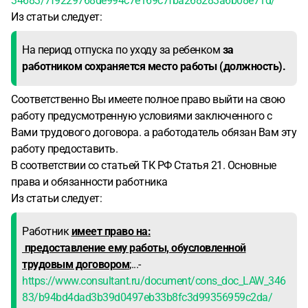
34683/7f9229768de994c7e169c7fba268283a6b08e71d/
Из статьи следует:
На период отпуска по уходу за ребенком
за
работником сохраняется место работы (должность).
Соответственно Вы имеете полное право выйти на свою
работу предусмотренную условиями заключенного с
Вами трудового договора. а работодатель обязан Вам эту
работу предоставить.
В соответствии со статьей ТК РФ Статья 21. Основные
права и обязанности работника
Из статьи следует:
Работник
имеет право на:
предоставление ему работы, обусловленной
трудовым договором
;...-
https://www.consultant.ru/document/cons_doc_LAW_346
83/b94bd4dad3b39d0497eb33b8fc3d99356959c2da/