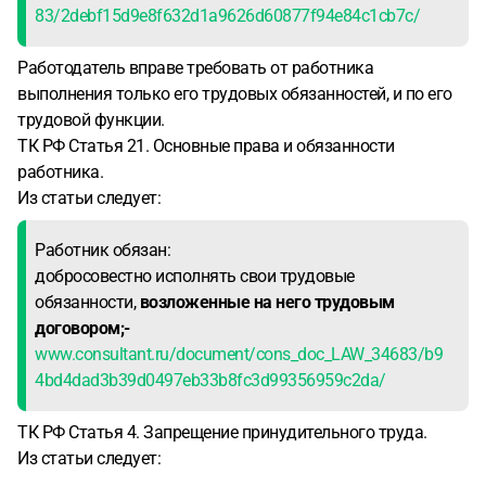
83/2debf15d9e8f632d1a9626d60877f94e84c1cb7c/
Работодатель вправе требовать от работника
выполнения только его трудовых обязанностей, и по его
трудовой функции.
ТК РФ Статья 21. Основные права и обязанности
работника.
Из статьи следует:
Работник обязан:
добросовестно исполнять свои трудовые
обязанности,
возложенные на него трудовым
договором;-
www.consultant.ru/document/cons_doc_LAW_34683/b9
4bd4dad3b39d0497eb33b8fc3d99356959c2da/
ТК РФ Статья 4. Запрещение принудительного труда.
Из статьи следует: