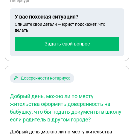
Петербург
авто также в неисправном состояние .Начали
отпираться что это шум с генератора ,я поехала в
У вас похожая ситуация?
другой сервис там все проверили сказали повело
Опишите свои детали — юрист подскажет, что
клапанную крышку,скорей всего они ее уронили
делать.
.Чеки и заказ наряд обещали прислать т.к не
работал комьпьютер.Теперь они не отвечают на
Задать свой вопрос
смс и звонки
Доверенности нотариуса
Добрый день, можно ли по месту
жительства оформить доверенность на
бабушку, что бы подать документы в школу,
если родитель в другом городе?
Добрый день ,можно ли по месту жительства