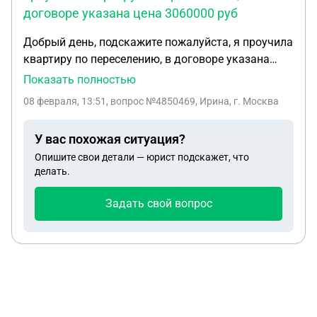
договоре указана цена 3060000 руб
Добрый день, подскажите пожалуйста, я проучила
квартиру по переселению, в договоре указана
цена 3060000 руб, кадастровая стоимость
Показать полностью
2700000, рыночная цена 4500000, имеется в
08 февраля, 13:51
, вопрос №4850469, Ирина, г. Москва
собственности ещё 1 квартира, хочу продать
квартиру которую мне дали по переселению, а с
У вас похожая ситуация?
какой суммы налог возьмут не понятно и
Опишите свои детали — юрист подскажет, что
приобрести хочу в этом же году другую квартиру
делать.
побольше
Задать свой вопрос