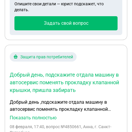
Опишите свои детали — юрист подскажет, что
делать.
Задать свой вопрос
Защита прав потребителей
Добрый день, подскажите отдала машину в
автосервис поменять прокладку клапанной
крышки, пришла забирать
Добрый день ,подскажите отдала машину в
автосервис поменять прокладку клапанной
крышки,пришла забирать авто появился шум в
Показать полностью
двигателе ,пригнала обратно оставила
08 февраля, 17:40
, вопрос №4850661, Анна, г. Санкт-
машину,написали что готова.приезаоа забирать