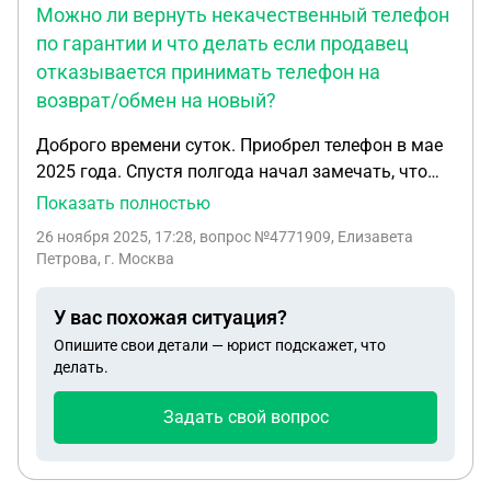
Можно ли вернуть некачественный телефон
по гарантии и что делать если продавец
отказывается принимать телефон на
возврат/обмен на новый?
Доброго времени суток. Приобрел телефон в мае
2025 года. Спустя полгода начал замечать, что
айфон быстро разряжается. Вместо заявленных
Показать полностью
~11 часов работы активного веб-серфинга
26 ноября 2025, 17:28
, вопрос №4771909, Елизавета
работает максимум 7 часов. Можно ли вернуть
Петрова, г. Москва
некачественный телефон по гарантии и что
делать если продавец отказывается принимать
У вас похожая ситуация?
телефон на возврат/обмен на новый?
Опишите свои детали — юрист подскажет, что
делать.
Задать свой вопрос