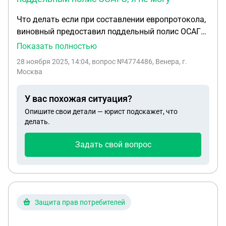
Что делать если при составлении европротокола,
виновный предоставил поддельный полис ОСАГО,
я не могу заявить в свою компанию случай о
Показать полностью
ДТП, так как полис виновника не бьется в базе
28 ноября 2025, 14:04
, вопрос №4774486, Венера, г.
данных, получается у него нет страховки. Как
Москва
быть в таком случае?
У вас похожая ситуация?
Опишите свои детали — юрист подскажет, что
делать.
Задать свой вопрос
Защита прав потребителей