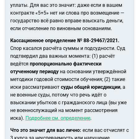
уплаты. Для вас это значит: даже если в вашем
контракте «5+5» нет ни слова про возмещение —
государство всё равно вправе взыскать деньги,
если отчисление по виновным основаниям.
Кассационное определение № 88-29467/2021.
Спор касался расчёта суммы и подсудности. Суд
подтвердил два важных момента: (1) расчёт
ведётся
пропорционально фактически
отученному периоду
на основании утверждённой
методики годовой стоимости обучения; (2) такие
иски рассматривают
суды общей юрисдикции
, а
не военные суды, потому что речь идёт о
взыскании убытков с гражданского лица (вы уже
не военнослужащий на момент рассмотрения
иска).
Подробнее см. определение
.
Что это значит для вас лично:
если вас отчислят с
3 курса за неуспеваемость или нарушение