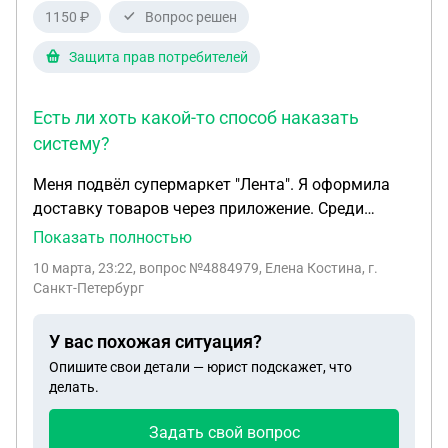
1150 ₽
Вопрос решен
Защита прав потребителей
Есть ли хоть какой-то способ наказать
систему?
Меня подвёл супермаркет "Лента". Я оформила
доставку товаров через приложение. Среди
прочих товаров были крайне нужные мне
Показать полностью
гигиенические средства. И при оформлении
10 марта, 23:22
, вопрос №4884979, Елена Костина, г.
заказа я указала статус "Позвоните мне, если
Санкт-Петербург
товара не будет. Если не отвечу - замените на
похожий". Так вот, мне доставили товары все,
У вас похожая ситуация?
кроме тех самых гигиенических средств. Никто
Опишите свои детали — юрист подскажет, что
мне не звонил, никто ничего не заменил - просто
делать.
не доставили и всё. Гигиенические средства были
нужны срочно и сильнее любой другой позиции в
Задать свой вопрос