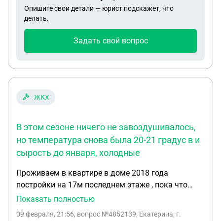
Опишите свои детали — юрист подскажет, что
делать.
Задать свой вопрос
ЖКХ
В этом сезоне ничего не завоздушивалось,
но температура снова была 20-21 градус в и
сырость до января, холодные
Проживаем в квартире в доме 2018 года
постройки на 17м последнем этаже , пока что
получили по соцнайму , но собираемся
Показать полностью
приватизировать. Проживаем 2 года и вот уже
09 февраля, 21:56
, вопрос №4852139, Екатерина, г.
второй год в проблемы с теплом в квартире,