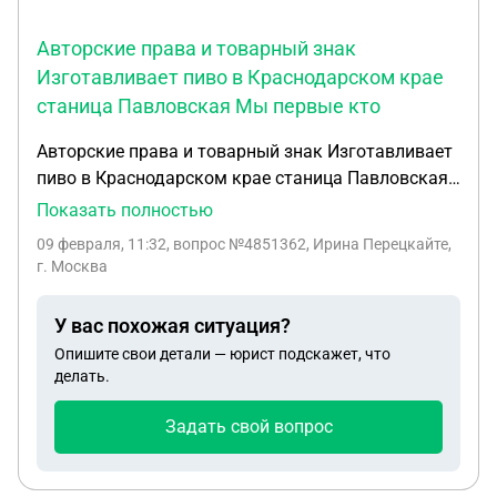
Авторские права и товарный знак
Изготавливает пиво в Краснодарском крае
станица Павловская Мы первые кто
Авторские права и товарный знак Изготавливает
пиво в Краснодарском крае станица Павловская
Мы первые кто начал варить пиво и назвал его
Показать полностью
Павловское премиум , мы внесены рар ,
09 февраля, 11:32
, вопрос №4851362, Ирина Перецкайте,
документы официал , хотели сделать знак , но
г. Москва
сказали что отсыл на качество премиум и
населенный пункт нам не одобрят . Спустя год как
У вас похожая ситуация?
мы уже работали под названием «Павловское
Опишите свои детали — юрист подскажет, что
премиум» у нас открывают пивзавод и они
делать.
выпускают продукцию и называют также
«Павловское премиум» это был 2024 год . Нашей
Задать свой вопрос
компанией принимается решение изменить
название «Наше Павловское пиво» у нас