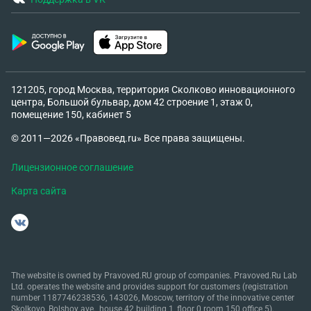
121205, город Москва, территория Сколково инновационного
центра, Большой бульвар, дом 42 строение 1, этаж 0,
помещение 150, кабинет 5
© 2011—2026 «Правовед.ru» Все права защищены.
Лицензионное соглашение
Карта сайта
The website is owned by Pravoved.RU group of companies. Pravoved.Ru Lab
Ltd. operates the website and provides support for customers (registration
number 1187746238536, 143026, Moscow, territory of the innovative center
Skolkovo, Bolshoy ave., house 42 building 1, floor 0 room 150 office 5).