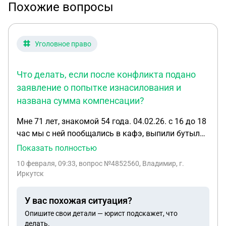
Похожие вопросы
Уголовное право
Что делать, если после конфликта подано
заявление о попытке изнасилования и
названа сумма компенсации?
Мне 71 лет, знакомой 54 года. 04.02.26. с 16 до 18
час мы с ней пообщались в кафэ, выпили бутылку
коньяка. Продолжили у общего знакомого на
Показать полностью
квартире, где выпили еще бутылку коньяка и
10 февраля, 09:33
, вопрос №4852560, Владимир, г.
бутылку водки. После чего у знакомой началась
Иркутск
агрессия, набросилась на меня, сидящего за
столом с кулаками по лицу, я оттолкнул ее от
У вас похожая ситуация?
себя, она упала. У нее побежала кровь с
Опишите свои детали — юрист подскажет, что
рассеченной губы. Я повел ее в ванную смыть
делать.