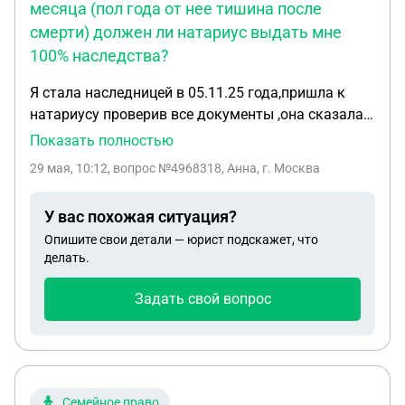
месяца (пол года от нее тишина после
отнести его в бухгалтерию своего предприятия?
смерти) должен ли натариус выдать мне
100% наследства?
Я стала наследницей в 05.11.25 года,пришла к
натариусу проверив все документы ,она сказала
есть бывшая супруга развелись они
Показать полностью
01.11.22г(второй брак отца ) по закону 1/2
29 мая, 10:12
, вопрос №4968318, Анна, г. Москва
нажитого имущества принадлежит ей как
пережившему супругу ,я с этим не очень согласна
У вас похожая ситуация?
т.к в совместном браке они нажили 4 машины и
Опишите свои детали — юрист подскажет, что
гараж . Две машины были записаны на моем отце
делать.
,две на ней ,гараж тоже на отце . Когда они
развелись она забрала с собой машину , через
Задать свой вопрос
время продала вторую отцу ,повторюсь куплено
все в года брака ,теперь после смерти его она
хочет 1/2 от оставшихся двух машин и гаража .
Натариус не выдает свидетельство ни на 1/2 ни
на 100% имущества,после того как срок пол года
Семейное право