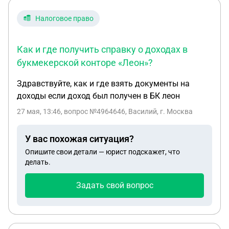
какой-то официальный документ что дело
Налоговое право
приостановлено, до выяснений или подачи в суд
мы ждём чего-то только на словах и ответ
натариуса я сама вам позвоню как кто-то что-то
Как и где получить справку о доходах в
пришлет, мне это не нравится
букмекерской конторе «Леон»?
Здравствуйте, как и где взять документы на
доходы если доход был получен в БК леон
27 мая, 13:46
, вопрос №4964646, Василий, г. Москва
У вас похожая ситуация?
Опишите свои детали — юрист подскажет, что
делать.
Задать свой вопрос