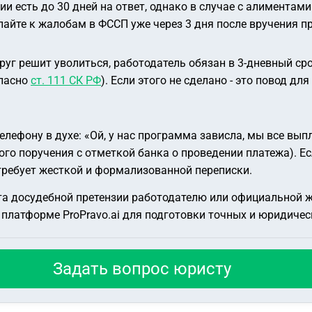
ии есть до 30 дней на ответ, однако в случае с алиментам
пайте к жалобам в ФССП уже через 3 дня после вручения п
уг решит уволиться, работодатель обязан в 3-дневный сро
гласно
ст. 111 СК РФ
). Если этого не сделано - это повод д
елефону в духе:
«Ой, у нас программа зависла, мы все вы
 поручения с отметкой банка о проведении платежа). Есл
требует жесткой и формализованной переписки.
ста досудебной претензии работодателю или официальной 
платформе ProPravo.ai для подготовки точных и юридиче
Задать вопрос юристу