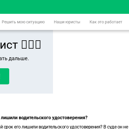
Решить мою ситуацию
Наши юристы
Как это работает
 👨🏻‍⚖️
ать дальше.
!
о лишили водительского удостоверения?
 срок его лишили водительского удостоверения? В суде он не 