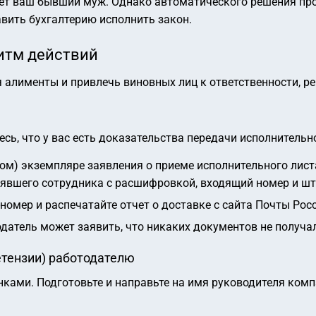
ает ваш бывший муж. Однако автоматического решения пр
вить бухгалтерию исполнить закон.
итм действий
 алименты и привлечь виновных лиц к ответственности, р
сь, что у вас есть доказательства передачи исполнительн
ром) экземпляре заявления о приеме исполнительного лист
инявшего сотрудника с расшифровкой, входящий номер и ш
-номер и распечатайте отчет о доставке с сайта Почты Ро
атель может заявить, что никаких документов не получал
етензии) работодателю
нками. Подготовьте и направьте на имя руководителя ком