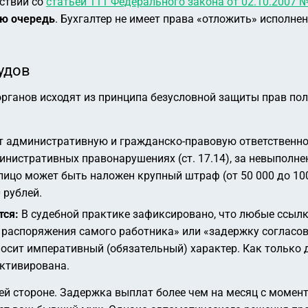
тствии со
статьей 111 Федерального закона от 02.10.2007 
ую очередь
. Бухгалтер не имеет права «отложить» исполне
удов
ганов исходят из принципа безусловной защиты прав полу
т административную и гражданско-правовую ответственно
нистративных правонарушениях (ст. 17.14), за невыполне
ицо может быть наложен крупный штраф (от 50 000 до 100 
 рублей.
тся:
В судебной практике зафиксировано, что любые ссылки
о распоряжения самого работника» или «задержку согласо
осит императивный (обязательный) характер. Как только
ктивирована.
ей стороне. Задержка выплат более чем на месяц с момент