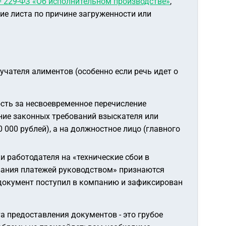
№ 229-ФЗ «Об исполнительном производстве»
,
ние листа по причине загруженности или
чателя алиментов (особенно если речь идет о
сть за несвоевременное перечисление
ние законных требований взыскателя или
000 рублей), а на должностное лицо (главного
 работодателя на «технические сбои в
вания платежей руководством» признаются
 документ поступил в компанию и зафиксирован
а предоставления документов - это грубое