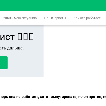
Решить мою ситуацию
Наши юристы
Как это работает
 👨🏻‍⚖️
ать дальше.
!
рь она не работает, хотят ампутировать, но он против, н