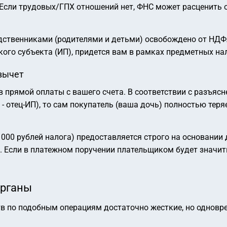
Если трудовых/ГПХ отношений нет, ФНС может расценить о
одственниками (родителями и детьми) освобождено от НД
кого субъекта (ИП), придется вам в рамках предметных на
вычет
 прямой оплаты с вашего счета. В соответствии с разъяс
 - отец-ИП), то сам покупатель (ваша дочь) полностью тер
60 000 рублей налога) предоставляется строго на основан
 Если в платежном поручении плательщиком будет значить
органы
в по подобным операциям достаточно жесткие, но одновр