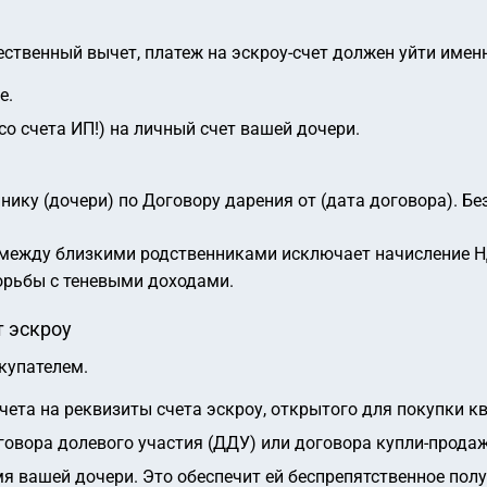
твенный вычет, платеж на эскроу-счет должен уйти именно 
е.
 со счета ИП!) на личный счет вашей дочери.
ику (дочери) по Договору дарения от (дата договора). Бе
 между близкими родственниками исключает начисление 
орьбы с теневыми доходами.
т эскроу
купателем.
чета на реквизиты счета эскроу, открытого для покупки кв
овора долевого участия (ДДУ) или договора купли-продаж
 вашей дочери. Это обеспечит ей беспрепятственное пол