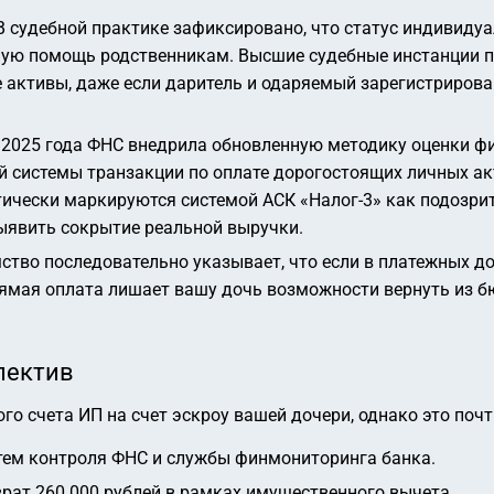
 судебной практике зафиксировано, что статус индивиду
ную помощь родственникам. Высшие судебные инстанции 
 активы, даже если даритель и одаряемый зарегистриров
 2025 года ФНС внедрила обновленную методику оценки ф
 системы транзакции по оплате дорогостоящих личных ак
ически маркируются системой АСК «Налог-3» как подозрит
ыявить сокрытие реальной выручки.
тво последовательно указывает, что если в платежных д
рямая оплата лишает вашу дочь возможности вернуть из б
пектив
го счета ИП на счет эскроу вашей дочери, однако это поч
тем контроля ФНС и службы финмониторинга банка.
рат 260 000 рублей в рамках имущественного вычета.