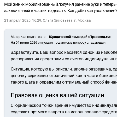
Мой жених мобилизованный,получил ранение руки и теперь он
заключённый в части,что делать. Как добиться увольнения
21 апреля 2025, 16:29
,
Ольга Зиновьева
,
г. Москва
Материал подготовлен
:
Юридической командой «Правовед.ru»
На 04 июня 2026 ситуация по данному вопросу следующая:
Здравствуйте. Ваш вопрос касается одной из наибол
распоряжения средствами со счетов индивидуальны
Ситуация, которую вы описали, вполне разрешима, о
цепочку серьезных ограничений как в части банковс
такого шага и определим оптимальный способ финан
Правовая оценка вашей ситуации
С юридической точки зрения имущество индивидуаль
содержит прямого запрета на использование средств