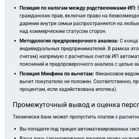
Позиция по налогам между родственниками-ИП:
В
гражданских прав, включая право на безвозмезд
дарении внутри семьи распространяется на любые
над коммерческим статусом сторон.
Методология предпроверочного анализа:
С конца
индивидуальных предпринимателей. В рамках этой
счетам) напрямую с расчетных счетов ИП автомат
пояснений и предпроверочного анализа с целью в
Позиция Минфина по вычетам:
Финансовое ведомс
вычет покупателю не положен. Соответственно, п
процентам, если задействована ипотека).
Промежуточный вывод и оценка перс
Технически банк может пропустить платеж с расчетно
Вы попадете под прицел автоматизированных сис
Ваша дочь гарантированно лишится права на возв