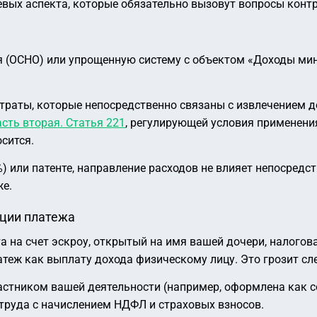
ючевых аспекта, которые обязательно вызовут вопросы кон
(ОСНО) или упрощенную систему с объектом «Доходы мину
атраты, которые непосредственно связаны с извлечением 
сть вторая. Статья 221
, регулирующей условия применени
сится.
 или патенте, направление расходов не влияет непосредст
же.
ации платежа
та на счет эскроу, открытый на имя вашей дочери, налого
теж как выплату дохода физическому лицу. Это грозит с
астником вашей деятельности (например, оформлена как со
труда с начислением НДФЛ и страховых взносов.