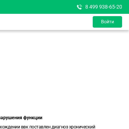
8 499 938-65-20
Войти
 нарушения функции
охождении ввк поставлен диагноз хронический