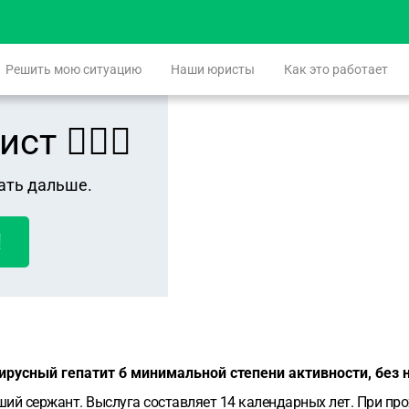
Решить мою ситуацию
Наши юристы
Как это работает
 👨🏻‍⚖️
ать дальше.
!
ирусный гепатит б минимальной степени активности, без
ший сержант. Выслуга составляет 14 календарных лет. При пр