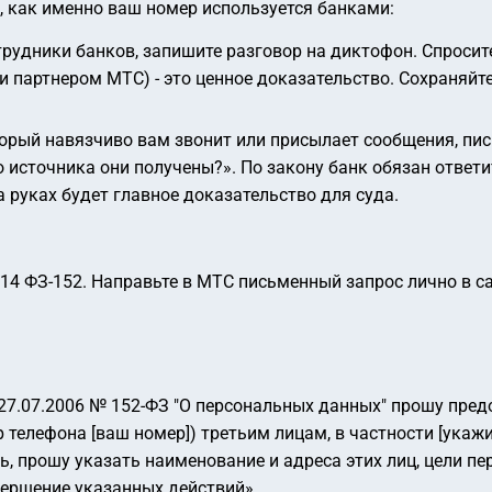
, как именно ваш номер используется банками:
трудники банков, запишите разговор на диктофон. Спросит
или партнером МТС) - это ценное доказательство. Сохраня
торый навязчиво вам звонит или присылает сообщения, пи
о источника они получены?»
. По закону банк обязан ответи
на руках будет главное доказательство для суда.
14 ФЗ-152. Направьте в МТС письменный запрос лично в с
 27.07.2006 № 152-ФЗ "О персональных данных" прошу пред
телефона [ваш номер]) третьим лицам, в частности [укажи
ь, прошу указать наименование и адреса этих лиц, цели п
вершение указанных действий»
.