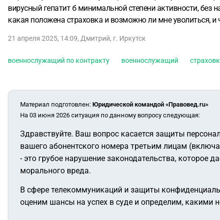
вирусный гепатит б минимальной степени активности, без н
какая положена страховка и возможно ли мне уволиться, и 
21 апреля 2025, 14:09
,
Дмитрий
,
г. Иркутск
военнослужащий по контракту
военнослужащий
страхов
Материал подготовлен
:
Юридической командой «Правовед.ru»
На 03 июня 2026 ситуация по данному вопросу следующая:
Здравствуйте. Ваш вопрос касается защиты персона
вашего абонентского номера третьим лицам (включая
- это грубое нарушение законодательства, которое д
морального вреда.
В сфере телекоммуникаций и защиты конфиденциальн
оценим шансы на успех в суде и определим, какими 