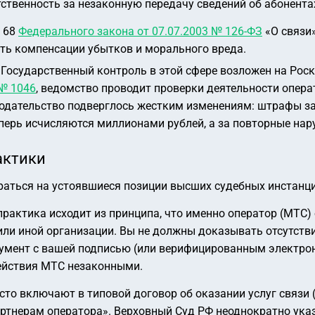
ственность за незаконную передачу сведений об абонента
. 68
Федерального закона от 07.07.2003 № 126-ФЗ
«О связи»
ть компенсации убытков и морального вреда.
Государственный контроль в этой сфере возложен на Рос
 № 1046
, ведомство проводит проверки деятельности опера
онодательство подверглось жестким изменениям: штрафы за
перь исчисляются миллионами рублей, а за повторные н
актики
раться на устоявшиеся позиции высших судебных инстанци
рактика исходит из принципа, что именно оператор (МТС)
ли иной организации. Вы не должны доказывать отсутствие 
окумент с вашей подписью (или верифицированным электр
действия МТС незаконными.
то включают в типовой договор об оказании услуг связи 
партнерам оператора». Верховный Суд РФ неоднократно ука