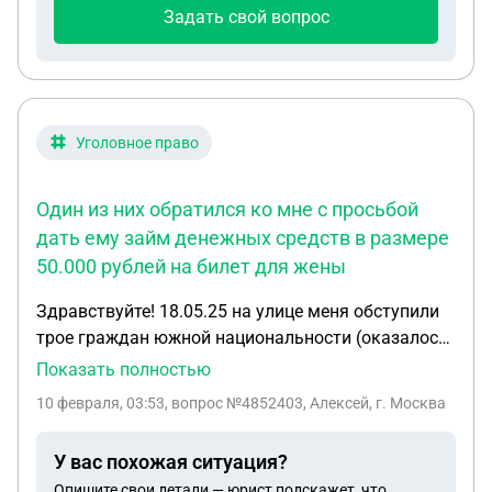
регистрации?
Задать свой вопрос
Уголовное право
Один из них обратился ко мне с просьбой
дать ему займ денежных средств в размере
50.000 рублей на билет для жены
Здравствуйте! 18.05.25 на улице меня обступили
трое граждан южной национальности (оказалось
это цыгане). Один из них обратился ко мне с
Показать полностью
просьбой дать ему займ денежных средств в
10 февраля, 03:53
, вопрос №4852403, Алексей, г. Москва
размере 50.000 рублей на билет для жены в
Чечню, использовал физические и словесные
У вас похожая ситуация?
манипуляции в убеждении меня своей честности,
Опишите свои детали — юрист подскажет, что