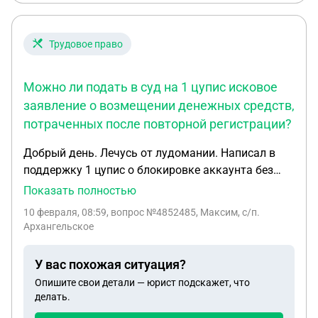
Трудовое право
Можно ли подать в суд на 1 цупис исковое
заявление о возмещении денежных средств,
потраченных после повторной регистрации?
Добрый день. Лечусь от лудомании. Написал в
поддержку 1 цупис о блокировке аккаунта без
возможности восстановления по паспорту, в
Показать полностью
связи с болезнью лудоманией. В течении 14 дней
10 февраля, 08:59
, вопрос №4852485, Максим, с/п.
аккаунт заблокировали. Но спустя неделю, я
Архангельское
попробовал зарегистрироваться заново, и у меня
получилось это сделать, подтвердив свои данные
У вас похожая ситуация?
через госуслуги. Можно ли подать в суд на 1
Опишите свои детали — юрист подскажет, что
цупис исковое заявление о возмещении денежных
делать.
средств, потраченных после повторной