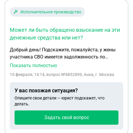
Исполнительное производство
Может ли быть обращено взыскание на эти
денежные средства или нет?
Добрый день! Подскажите, пожалуйста, у жены
участника СВО имеется задолженность по
налогам. Налоговым органом направлено
Показать полностью
инкассовое поручение на ее открытый счёт, куда
10 февраля, 14:14
, вопрос №4852899, Анна, г. Москва
муж, перечисляет ей средства СВО. Может ли
быть обращено взыскание на эти денежные
У вас похожая ситуация?
средства или нет?
Опишите свои детали — юрист подскажет, что
делать.
Задать свой вопрос