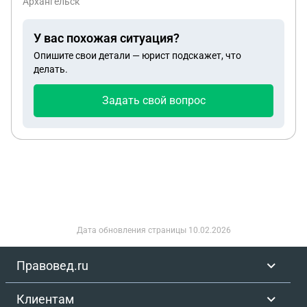
Архангельск
предоплату 30 тысяч за телефон,но меня 3 дня
кормили завтраками и просто врали, что телефон
У вас похожая ситуация?
уже где-то в пути и телефон так и не получил и его
Опишите свои детали — юрист подскажет, что
даже не отправляли все это время. Я написал в
делать.
поддержку банка, что меня обманули , но деньги
банк не вернул сказали нужно писать в полицию.
Задать свой вопрос
После до меня дозвонилась женщина с номера на
который я переводил денежные средства за
телефон, но она не причастна ко всему. Человек, у
которого я хотел приобрести телефон не имеет
банковских карт (долги, кредиты) и он попросил
друга номер телефона куда можно перевести
деньги, а этот друг дал номер своей мамы, куда я
перевел деньги . В итоге этой женщине
Дата обновления страницы
10.02.2026
заблокировали все счета 161 -ФЗ ст.9 п11.6 и она
не может обратно перевести мои денежные
Правовед.ru
средства. Как поступить, чтобы вернуть свои
средства ? И как женщине разблокировать
Клиентам