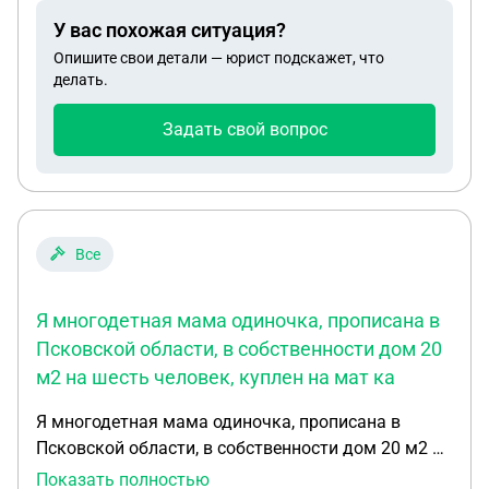
суд, просто оплачивать им долги через арест/
У вас похожая ситуация?
исполнительное производство И могут ли все
Опишите свои детали — юрист подскажет, что
равно забрать недвижимость в счет Долгов, даже
делать.
если я ее перепишу
Задать свой вопрос
Все
Я многодетная мама одиночка, прописана в
Псковской области, в собственности дом 20
м2 на шесть человек, куплен на мат ка
Я многодетная мама одиночка, прописана в
Псковской области, в собственности дом 20 м2 на
шесть человек, куплен на мат капитал. 11 лет
Показать полностью