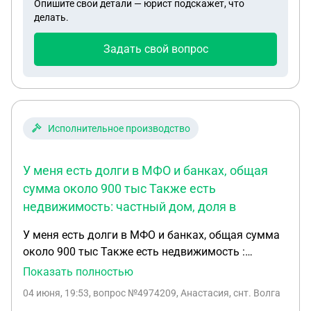
Опишите свои детали — юрист подскажет, что
согласовывал 3 приезжают толпы и шумят 4
делать.
никто ничего ни с кем не согласовал 5 какие
документы должны предоставить арендаторы
Задать свой вопрос
нужен полный жесткий перечень - к обращению
чтобы провести по всем инстанциям исключить
прецедент сдачи
Исполнительное производство
У меня есть долги в МФО и банках, общая
сумма около 900 тыс Также есть
недвижимость: частный дом, доля в
У меня есть долги в МФО и банках, общая сумма
около 900 тыс Также есть недвижимость :
частный дом, доля в квартире, земельный
Показать полностью
участок Могу ли я переписать все на мать и не
04 июня, 19:53
, вопрос №4974209, Анастасия, снт. Волга
выплачивать Чтоб когда кредиторы выйдут в