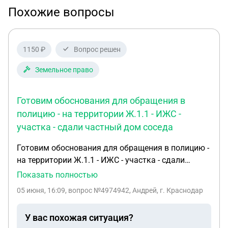
Похожие вопросы
1150 ₽
Вопрос решен
Земельное право
Готовим обоснования для обращения в
полицию - на территории Ж.1.1 - ИЖС -
участка - сдали частный дом соседа
Готовим обоснования для обращения в полицию -
на территории Ж.1.1 - ИЖС - участка - сдали
частный дом соседа - посуточно какие ключевые
Показать полностью
нарушения нужно выделить для обращения
05 июня, 16:09
, вопрос №4974942, Андрей, г. Краснодар
нарушения по всем видам инстанций и
обоснований полиции - участковому 1 ВРИ
У вас похожая ситуация?
земельного участка жилое 2 с соседями никто не