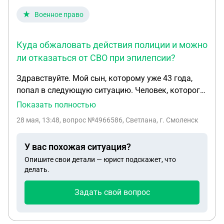
отчислен он сейчас, а приказ о зачислении будет
Военное право
только в сентябре? Создаёт ли это какие-то
трудности? Спасибо.
Куда обжаловать действия полиции и можно
ли отказаться от СВО при эпилепсии?
Здравствуйте. Мой сын, которому уже 43 года,
попал в следующую ситуацию. Человек, которого
зовут Сергей, положил в пакет сына
Показать полностью
пневматический пистолет. Сын случайно оставил
28 мая, 13:48
, вопрос №4966586, Светлана, г. Смоленск
где-то пистолет. Сергей написал заявление в
полицию. На сына сразу же завели уголовное
У вас похожая ситуация?
дело, не разбираясь, и предложили либо тюрьма,
Опишите свои детали — юрист подскажет, что
где его сгноят, либо СВО. Действия полиции, как я
делать.
понимаю, противозаконны. Куда обратиться по
поводу их незаконных действий? Сын испугался
Задать свой вопрос
тюрьмы и подписал документы на СВО. Сегодня
послали проходить медосмотр, а у него
хроническое заболевание ЭПИЛЕПСИЯ, которое