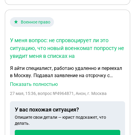
Военное право
У меня вопрос: не спровоцирует ли это
ситуацию, что новый военкомат попросту не
увидит меня в списках на
Я айти специалист, работаю удаленно и переехал
в Москву. Подавал заявление на отсрочку с
указанием местного военкомата. Я состою в
Показать полностью
списках, сформированных минцифрами.
27 мая, 15:36
, вопрос №4964871, Анон, г. Москва
Планирую закрепляться за новым, московским
военкоматом. У меня вопрос: не спровоцирует ли
У вас похожая ситуация?
это ситуацию, что новый военкомат попросту не
Опишите свои детали — юрист подскажет, что
увидит меня в списках на отсрочку по причине
делать.
того, что в своем заявлении на отсрочку был
указан другой военкомат, а не московский?