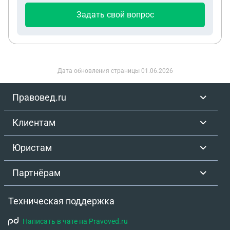
указывать сумму с аренды оборудования.
Задать свой вопрос
Кассовогр терминала не будет. Можно ли так
работать?
Дата обновления страницы
01.06.2026
Правовед.ru
Клиентам
Юристам
Партнёрам
Техническая поддержка
Написать в чате на Pravoved.ru