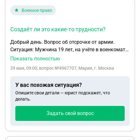
Военное право
Создаёт ли это какие-то трудности?
Добрый день. Вопрос об отсрочке от армии.
Ситуация: Мужчина 19 лет, на учёте в военкомате
не состоит, приписного не имеет. Учился в
Показать полностью
частной школе, в военкомат не подавался, в 17
29 мая, 09:00
, вопрос №4967707, Мария, г. Москва
лет поступил в вуз и так же не подавался в
военкомат. Повестки не приходили. На данный
У вас похожая ситуация?
момент он отчислен из вуза. И зачисляется в
Опишите свои детали — юрист подскажет, что
другой (не переводится, а именно зачисляется) на
делать.
второй курс. Правильно ли я понимаю, что
поскольку отсрочки у него не было, то он её и не
Задать свой вопрос
теряет и может воспользоваться для получения
образования? Каков будет правильный алгоритм
действий для легализации, постановки на учёт и
получения отсрочки? Как быть с тем, что