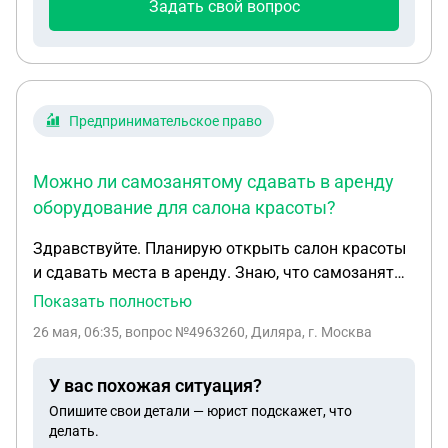
Задать свой вопрос
Предпринимательское право
Можно ли самозанятому сдавать в аренду
оборудование для салона красоты?
Здравствуйте. Планирую открыть салон красоты
и сдавать места в аренду. Знаю, что самозанятый
не имеет права сдавать места в аренду, а только
Показать полностью
можно сдавать оборудование. Можно ли это как
26 мая, 06:35
, вопрос №4963260, Диляра, г. Москва
то оформить (договором кому буду сдавать).
Например для парикмахера сдача
У вас похожая ситуация?
профессионального кресла в аренду, для
Опишите свои детали — юрист подскажет, что
маникюриста сдача машинки для манюкира, для
делать.
мастера наращивания ресниц - кушетку. И доход