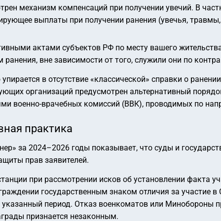
трен механизм компенсаций при получении увечий. В част
тирующее выплаты при получении ранения (увечья, травмы
ивными актами субъектов РФ по месту вашего жительств
ранения, вне зависимости от того, служили они по контра
упирается в отсутствие «классической» справки о ранении
ющих организаций предусмотрен альтернативный порядок
ми военно-врачебных комиссий (ВВК), проводимых по на
вная практика
нер» за 2024–2026 годы показывает, что суды и государс
ащиты прав заявителей.
танции при рассмотрении исков об установлении факта уча
аграждении государственным знаком отличия за участие 
в указанный период. Отказ военкоматов или Минобороны 
аграды признается незаконным.