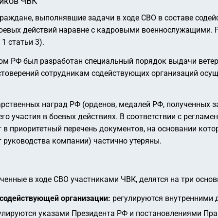
ников ЧВК
раждане, выполнявшие задачи в ходе СВО в составе содей
боевых действий наравне с кадровыми военнослужащими. Р
1 статьи 3).
ом РФ был разработан специальный порядок выдачи вете
стоверений сотрудникам содействующих организаций осу
рственных наград РФ (орденов, медалей РФ, полученных за
о участия в боевых действиях. В соответствии с реглам
 в приоритетный перечень документов, на основании котор
т руководства компании) частично утеряны.
ученные в ходе СВО участниками ЧВК, делятся на три основ
содействующей организации:
регулируются внутренними 
улируются указами Президента РФ и постановлениями Прав