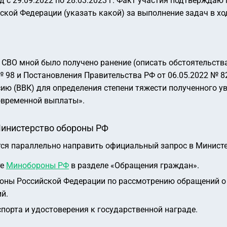
 с 29.09.2022 по 28.03.2023 г. Факт участия подтвержда
кой Федерации (указать какой) за выполнение задач в хо
 СВО мной было получено ранение (описать обстоятельства
№ 98 и Постановления Правительства РФ от 06.05.2022 № 8
ю (ВВК) для определения степени тяжести полученного уве
овременной выплаты».
Министерство обороны РФ
тся параллельно направить официальный запрос в Минист
те
Минобороны РФ
в разделе «Обращения граждан».
оны Российской Федерации по рассмотрению обращений о 
й.
порта и удостоверения к государственной награде.