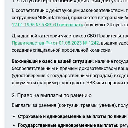
1. Статус ветерана боевых действий для участ
В соответствии с действующим законодательством, г
сотрудники ЧВК «Вагнер»), признаются ветеранами 
12.01.1995 № 5-ФЗ «О ветеранах»
(подпункт 24 пункта 
Для данной категории участников СВО Правительств
Правительства РФ от 01.08.2023 № 1242
, выдача удо
создание специальной профильной комиссии.
Важнейший нюанс в вашей ситуации:
наличие госуда
беспрепятственным и прямым доказательством вашег
(удостоверения к государственным наградам) входят
документы (например, контракт с ЧВК или справки о
2. Право на выплаты по ранению
Выплаты за ранения (контузии, травмы, увечья), пол
Страховые и единовременные выплаты по линии 
Государственные единовременные выплаты:
рег