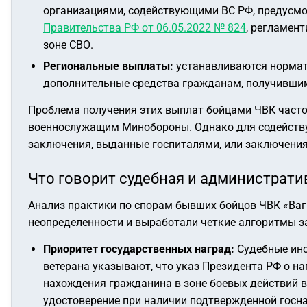
организациями, содействующими ВС РФ, предусмо
Правительства РФ от 06.05.2022 № 824
, регламен
зоне СВО.
Региональные выплаты:
устанавливаются нормат
дополнительные средства гражданам, получившим 
Проблема получения этих выплат бойцами ЧВК часто 
военнослужащим Минобороны. Однако для содейству
заключения, выданные госпиталями, или заключения
Что говорит судебная и администрати
Анализ практики по спорам бывших бойцов ЧВК «Ваг
неопределенности и выработали четкие алгоритмы з
Приоритет государственных наград:
Судебные инс
ветерана указывают, что указ Президента РФ о н
нахождения гражданина в зоне боевых действий 
удостоверение при наличии подтвержденной госн