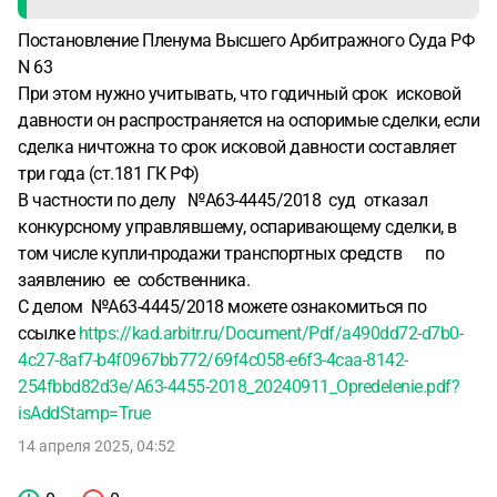
Постановление Пленума Высшего Арбитражного Суда РФ
N 63
При этом нужно учитывать, что годичный срок исковой
давности он распространяется на оспоримые сделки, если
сделка ничтожна то срок исковой давности составляет
три года (ст.181 ГК РФ)
В частности по делу №А63-4445/2018 суд отказал
конкурсному управлявшему, оспаривающему сделки, в
том числе купли-продажи транспортных средств по
заявлению ее собственника.
С делом №А63-4445/2018 можете ознакомиться по
ссылке
https://kad.arbitr.ru/Document/Pdf/a490dd72-d7b0-
4c27-8af7-b4f0967bb772/69f4c058-e6f3-4caa-8142-
254fbbd82d3e/A63-4455-2018_20240911_Opredelenie.pdf?
isAddStamp=True
14 апреля 2025, 04:52