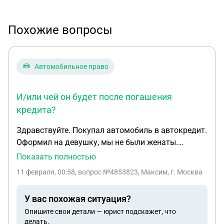
Похожие вопросы
Автомобильное право
И/или чей он будет после погашения
кредита?
Здравствуйте. Покупал автомобиль в автокредит.
Оформил на девушку, мы не были женаты.
Получилось что регистрация в гибдд на неё, а
Показать полностью
кредит в банке под залог автомобиля на мне.
11 февраля, 00:58
, вопрос №4853823, Максим, г. Москва
Девушка погибла (несчастный случай)
Единственный наследник её мать. Естественно
У вас похожая ситуация?
мне сейчас приходится платить кредит. Как
Опишите свои детали — юрист подскажет, что
продать автомобиль и чей он сейчас по закону?
делать.