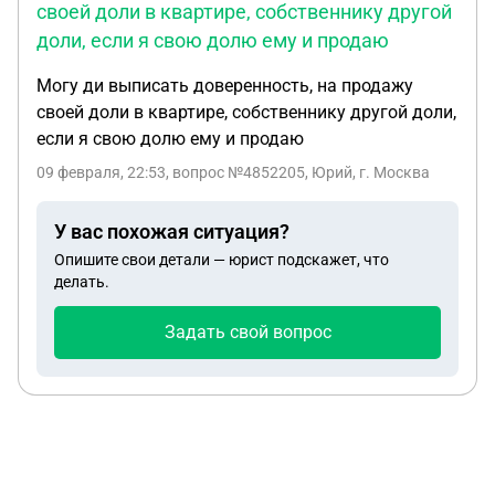
своей доли в квартире, собственнику другой
ими же (по факту просто хороший знакомый), был
доли, если я свою долю ему и продаю
обрезан кабель в баню - в итоге баня не
используется. Мной же проводились многие
Могу ди выписать доверенность, на продажу
работы - стяжка, плитка, штукатурка стен,
своей доли в квартире, собственнику другой доли,
частично крупная мебель, входня дверь, розетки,
если я свою долю ему и продаю
светильники, обои - все работы проведены как на
09 февраля, 22:53
, вопрос №4852205, Юрий, г. Москва
мои деньги, так и на мои материалы
(приобретенные мной). Кроме этого, ведётся
У вас похожая ситуация?
вопрос о порядке общения с ребёнком (моим
ребёнком, которого мать не даёт мне встречаться
Опишите свои детали — юрист подскажет, что
делать.
и ставит препятствия, вплоть до запрета общения
с пасынком), где одним из аспектов, выдвинутых
Задать свой вопрос
супругой - жилищный вопрос. Опека с её слов мне
об этом сообщила - ваш вопрос (по поводу
ребенка) неотрывно связан с жилищным
вопросом. НО У НАС НЕТ ЖИЛИЩНОГО ВОПРОСА:
по мимо доли в нашей общей квартире (половина
таунхауса), супруга имеет другую недвижимость