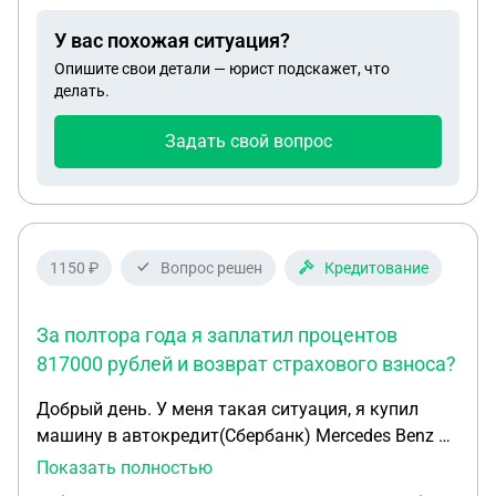
У вас похожая ситуация?
Опишите свои детали — юрист подскажет, что
делать.
Задать свой вопрос
1150 ₽
Вопрос решен
Кредитование
За полтора года я заплатил процентов
817000 рублей и возврат страхового взноса?
Добрый день. У меня такая ситуация, я купил
машину в автокредит(Сбербанк) Mercedes Benz E-
класс 2012г.в за 2400000т.р платил исправно 1.5
Показать полностью
года в этом году ситуация сильно ухудшилась