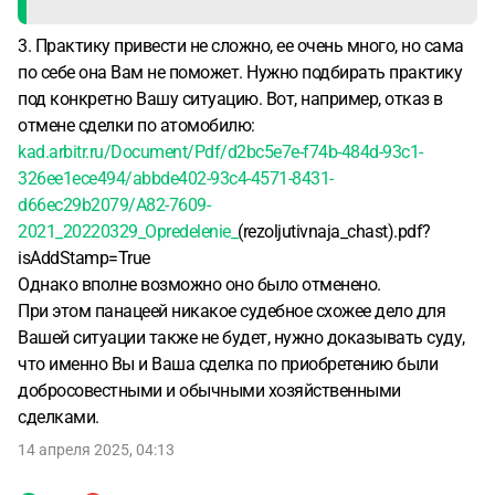
3. Практику привести не сложно, ее очень много, но сама
по себе она Вам не поможет. Нужно подбирать практику
под конкретно Вашу ситуацию. Вот, например, отказ в
отмене сделки по атомобилю:
kad.arbitr.ru/Document/Pdf/d2bc5e7e-f74b-484d-93c1-
326ee1ece494/abbde402-93c4-4571-8431-
d66ec29b2079/A82-7609-
2021_20220329_Opredelenie_
(rezoljutivnaja_chast).pdf?
isAddStamp=True
Однако вполне возможно оно было отменено.
При этом панацеей никакое судебное схожее дело для
Вашей ситуации также не будет, нужно доказывать суду,
что именно Вы и Ваша сделка по приобретению были
добросовестными и обычными хозяйственными
сделками.
14 апреля 2025, 04:13