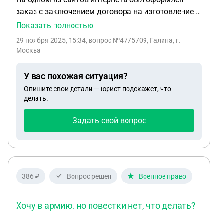
оспорить эту ситуацию?
заказ с заключением договора на изготовление и
установку бытовки на дачном участке, была
Показать полностью
переведена предоплата в размере 60000 рублей,
29 ноября 2025, 15:34
, вопрос №4775709, Галина, г.
что составляет 40% от общей суммы. Бытовку не
Москва
привезли, на телефонные звонки никто не
отвечает. Бало подано заявление в милицию по
У вас похожая ситуация?
установке факта мошенничества. Из милиции
Опишите свои детали — юрист подскажет, что
перезвонили через неделю, попросили принести
делать.
из банка заверенную копию перевода денежных
средств и сообщили, что в ближайшее время
Задать свой вопрос
придёт отказ на возбуждение уголовного дела, но
через месяц сказали, что вызовет следователь и
уголовное дело будет возбуждено. На сколько эта
ситуация правомерна и не будет ли упущено
время?
386 ₽
Вопрос решен
Военное право
Хочу в армию, но повестки нет, что делать?