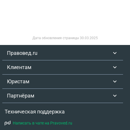
что я должна была ее предупредить за 2 месяца о
съезде…. Сейчас незнаю что делать, сумма,
которую она мне должна 30.000. Как правильно
поступить в этой ситуации
Дата обновления страницы
30.03.2025
Правовед.ru
Клиентам
Юристам
Партнёрам
Техническая поддержка
Написать в чате на Pravoved.ru