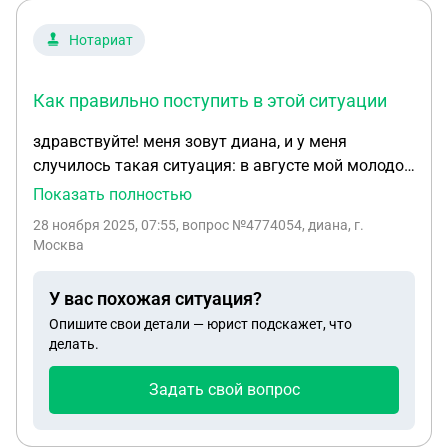
Нотариат
Как правильно поступить в этой ситуации
здравствуйте! меня зовут диана, и у меня
случилось такая ситуация: в августе мой молодой
человек снял квартиру стоимостью 30 тысяч
Показать полностью
рублей и залог 15.000 с договором он
28 ноября 2025, 07:55
, вопрос №4774054, диана, г.
ознакомился сам, я туда не вникала в конце
Москва
сентября мы расстались и я попросила его
оставить мне эту квартиру, так как рядом была
У вас похожая ситуация?
работа. Собственница передала мне ключи и
Опишите свои детали — юрист подскажет, что
договор о передаче ключей. В середине ноября
делать.
мне нужно было уехать в другой город о чем я
предупредила о съезде за неделю. Месяц был
Задать свой вопрос
оплачен. Платили каждое 1 число. В итоге
хозяйка скидывает договор в котором написано,