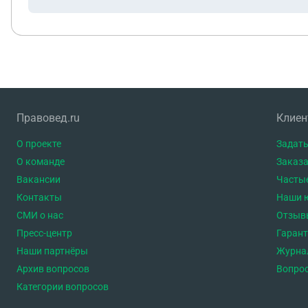
Правовед.ru
Клие
О проекте
Задать
О команде
Заказа
Вакансии
Часты
Контакты
Наши 
СМИ о нас
Отзыв
Пресс-центр
Гаран
Наши партнёры
Журна
Архив вопросов
Вопро
Категории вопросов