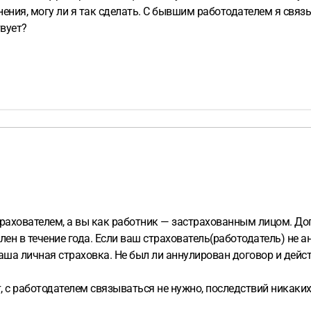
ния, могу ли я так сделать. С бывшим работодателем я связыв
твует?
трахователем, а вы как работник — застрахованным лицом. Д
лен в течение года. Если ваш страхователь(работодатель) не 
аша личная страховка. Не был ли аннулирован договор и дейс
, с работодателем связываться не нужно, последствий никаки