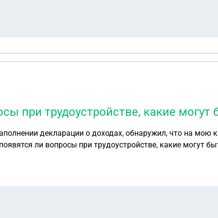
осы при трудоустройстве, какие могут
аполнении декларации о доходах, обнаружил, что на мою ка
 банком проблем нет, карта моя, счет активен.