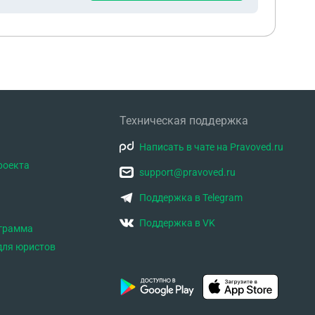
Техническая поддержка
Написать в чате на Pravoved.ru
роекта
support@pravoved.ru
Поддержка в Telegram
Поддержка в VK
ограмма
для юристов