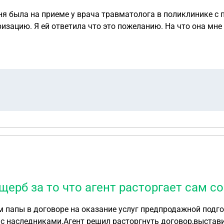
ня была на приеме у врача травматолога в поликлинике с 
изацию. Я ей ответила что это пожеланию. На что она мне
 обязательной ? И вправе ли врачи не принимать,
щерб за то что агент расторгает сам со
м папы в договоре на оказание услуг предпродажной подг
 с наследниками.Агент решил расторгнуть договор,выста