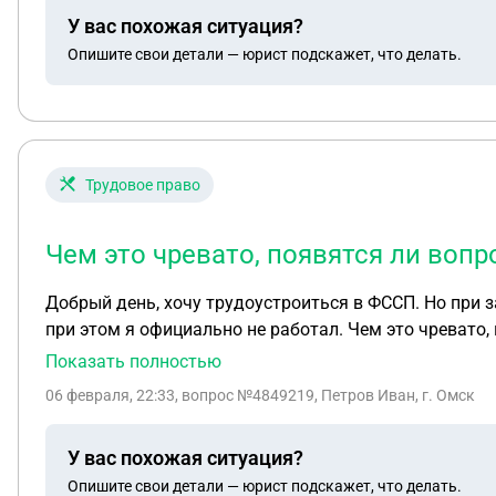
У вас похожая ситуация?
Опишите свои детали — юрист подскажет, что делать.
Трудовое право
Чем это чревато, появятся ли вопр
Добрый день, хочу трудоустроиться в ФССП. Но при з
при этом я официально не работал. Чем это чревато, появятся ли вопросы при трудоустройстве, какие могут быть последствия.? Конкретно эти денег уже нет,
по сути просто переводили деньги через мою карту. С
Показать полностью
06 февраля, 22:33
, вопрос №4849219, Петров Иван, г. Омск
У вас похожая ситуация?
Опишите свои детали — юрист подскажет, что делать.