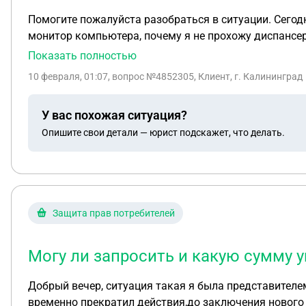
Помогите пожалуйста разобраться в ситуации. Сегод
монитор компьютера, почему я не прохожу диспансер
и больше врачи меня принимать не будут если я не пройду диспансеризацию. Является ли диспансеризация
Показать полностью
если пациент не прошел диспансерзацию?
10 февраля, 01:07
, вопрос №4852305, Клиент, г. Калининград
У вас похожая ситуация?
Опишите свои детали — юрист подскажет, что делать.
Защита прав потребителей
Могу ли запросить и какую сумму у
Добрый вечер, ситуация такая я была представителе
временно прекратил действия,до заключения нового