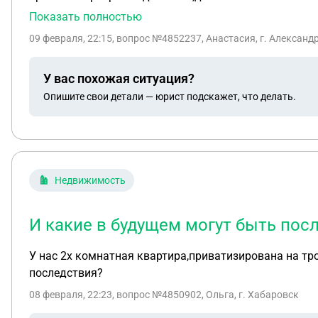
свои затраты.Хотя по договору было прописано что,
Показать полностью
документов по их затратам я не подписывала,и не со
09 февраля, 22:15
, вопрос №4852237, Анастасия, г. Александ
отказалась.Аген при подготовке дома к продаже испо
компенсацию по монтажу и демонтажу испорченных м
У вас похожая ситуация?
сумму ущерб за то что агент расторгает сам со мной договор через суд?Ну и соответственно какую сумму я могу запросить за моральный вред,в течение
Опишите свои детали — юрист подскажет, что делать.
некоторого времени в переписке было гнобление, нер
Недвижимость
И какие в будущем могут быть пос
У нас 2х комнатная квартира,приватизирована на тро
последствия?
08 февраля, 22:23
, вопрос №4850902, Ольга, г. Хабаровск