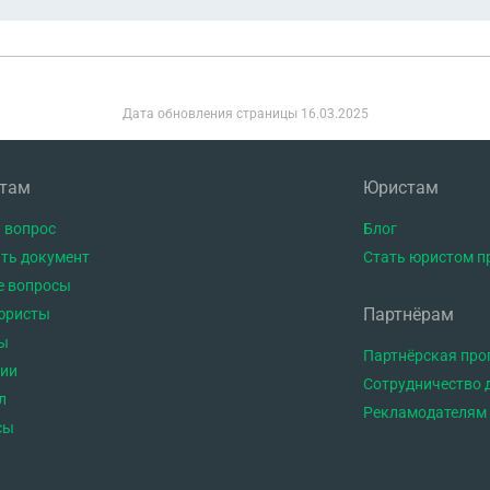
Дата обновления страницы
16.03.2025
нтам
Юристам
 вопрос
Блог
ть документ
Стать юристом п
е вопросы
Партнёрам
юристы
ы
Партнёрская пр
тии
Сотрудничество 
л
Рекламодателям
сы