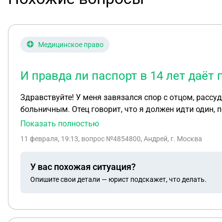
Медицинское право
И правда ли паспорт в 14 лет даёт
Здравствуйте! У меня завязался спор с отцом, рассуд
больничным. Отец говорит, что я должен идти один, потому что "уже взрослый", "с паспортом" и что "все твои сверстники так делают". Он уверен, что раз
паспорт есть, то врачи обязаны меня принять. Но когда врач был у нас дома, он сказал, что в поликлинику я должен прийти только с родителями или хотя бы с
Показать полностью
одним из них. Подскажите, кто из них прав? Могут ли мне реально отказать в приёме или в выдаче справки, если я приду без взрослых? И правда ли паспорт в
11 февраля, 19:13
, вопрос №4854800, Андрей, г. Москва
У вас похожая ситуация?
Опишите свои детали — юрист подскажет, что делать.