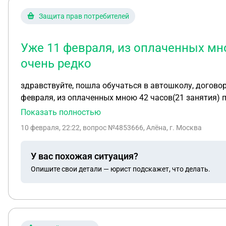
Защита прав потребителей
Уже 11 февраля, из оплаченных мно
очень редко
здравствуйте, пошла обучаться в автошколу, договор п
февраля, из оплаченных мною 42 часов(21 занятия) п
декабря пообещал что успеем к экзаменам в гибдд(13 
Показать полностью
час, не всегда указывая причину, сдала 13 января теорию
10 февраля, 22:22
, вопрос №4853666, Алёна, г. Москва
автошколу с желанием перейти в другую и узнать ско
нас, вы выйдете только со справкой. Автошколе, в к
У вас похожая ситуация?
переводе. На следующий день пишут что сумма к возв
Опишите свои детали — юрист подскажет, что делать.
трудно поверить что 14 оставшихся часов практики+э