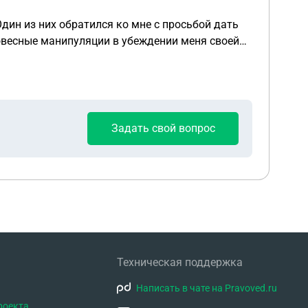
Один из них обратился ко мне с просьбой дать
ловесные манипуляции в убеждении меня своей
 переписке и созвоне деньги не только не
опа. Заявление в полицию было бесполезным,
ащение требует адреса регистрации ответчика,
Задать свой вопрос
Техническая поддержка
Написать в чате на Pravoved.ru
роекта