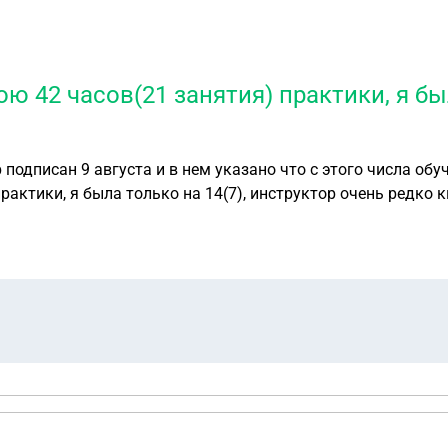
ю 42 часов(21 занятия) практики, я был
одписан 9 августа и в нем указано что с этого числа обуче
рактики, я была только на 14(7), инструктор очень редко 
января теория, 14 января практика), но за 2 недели прошл
 в гибдд успешно, 14 января не вышла на экзамен по практике, 
лько средств мне вернут, начали спрашивать: а возьмет ли
оторую хочу перейти, описывала всю ситуацию и сказали чт
рату 8856 рублей, я заплатила за обучение 54900, попроси
кзамен в гибдд по практике стоят 8856, а 7 откатанных м