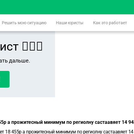
Решить мою ситуацию
Наши юристы
Как это работает
 👨🏻‍⚖️
ать дальше.
!
455р а прожитесный минимум по региолну састаавяет 14 9
яет 18 455р а прожитесный минимум по региолну састаавяет 14