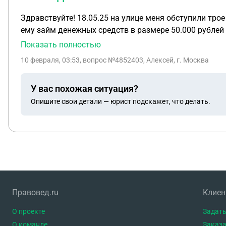
Здравствуйте! 18.05.25 на улице меня обступили тро
ему займ денежных средств в размере 50.000 рублей
честности, искренности и состоятельности. Я сделал
Показать полностью
собирались возвращать, но просили еще большую су
10 февраля, 03:53
, вопрос №4852403, Алексей, г. Москва
посоветовали обратиться в суд. Онлайн платформа ht
который я не знаю. Можно ли что то сделать?
У вас похожая ситуация?
Опишите свои детали — юрист подскажет, что делать.
Правовед.ru
Клие
О проекте
Задать
О команде
Заказа