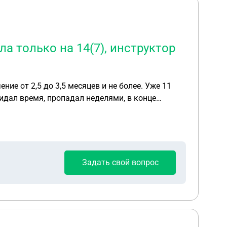
а только на 14(7), инструктор
ние от 2,5 до 3,5 месяцев и не более. Уже 11
кидал время, пропадал неделями, в конце
о 2 занятия, была записана на 5, 3 отменял за
тк не все часы откатаны обратилась в
 вас другая автошкола, если вы не закончили у
о да, можно написать у них заявление о
ла калькуляцию, так и не предоставляют, но
Задать свой вопрос
ной практических занятий и теория стоят 46044