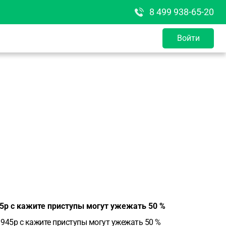
8 499 938-65-20
Войти
45р с кажите приступы могут ужежать 50 %
 945р с кажите приступы могут ужежать 50 %