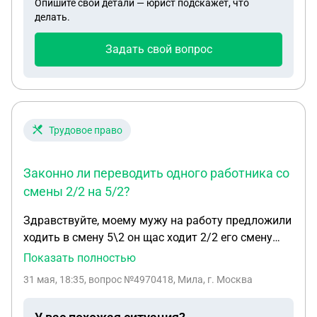
Опишите свои детали — юрист подскажет, что
предусмотрено согласие на обработку данных)
делать.
либо в самом учреждении без qr кода пропускали,
прося предъявить паспорт, данные ФИО и номер
Задать свой вопрос
паспорта переносили на обычный лист А4
волонтеры (согласий на обработку данных,
соответственно, не было). Насколько правомерен
подобный сбор данных волонтерами, не в
специальных формах учета + номер паспорта?
Трудовое право
Нет ли здесь нарушений закона по обработке ПД?
Принципиальный вопрос - имеют ли вообще право
Законно ли переводить одного работника со
переписывать номер паспорта для прохода?
смены 2/2 на 5/2?
Благодарю за комментарии!
Здравствуйте, моему мужу на работу предложили
ходить в смену 5\2 он щас ходит 2/2 его смену
всю не переводят на 5/только его одного, он все
Показать полностью
выполняет, свою работу слесаря, его оповестили,
31 мая, 18:35
, вопрос №4970418, Мила, г. Москва
что будут тогда ему другую работу искать срок 2
месяца, вопрос почему только его одному а не