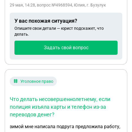
заказали в муниципальном архиве документы ,
29 мая, 14:28
, вопрос №4968594, Юлия, г. Бузулук
получили свидетельство о праве собственности.
После этого сделали межевание, нам сказали что
У вас похожая ситуация?
нужно согласовать границы в архитектуре, там
Опишите свои детали — юрист подскажет, что
сказали , что в свидетельстве не указаны номер
делать.
свидетельства и дата выдачи, в архиве данных
этих нет, соответственно получается , что этот
Задать свой вопрос
участок и не оформляли никогда, что это нужно
через суд делать. Вот интересует как этот процесс
через суд, стоит ли задействовать собственника,
так как с ним договоренность есть о продаже, и
внесен даже залог
Уголовное право
Что делать несовершеннолетнему, если
полиция изъяла карты и телефон из-за
переводов денег?
зимой мне написала подруга предложила работу,