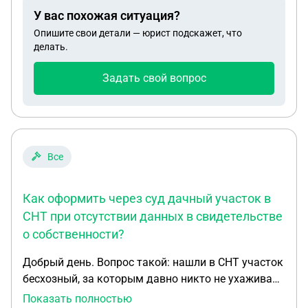
продажи квартиры. Но ей эта сумма не
У вас похожая ситуация?
поступала.Задали вопрос помощнице, она
Опишите свои детали — юрист подскажет, что
ответила что перевела деньги чтобы с этого счета
делать.
расплатиться с кредиторами. Хотя остальные
платежи проходили со счета должника. Что нам
Задать свой вопрос
теперь делать? Разве так можно, переводить
деньги на посторонних лиц?
Все
Как оформить через суд дачный участок в
СНТ при отсутствии данных в свидетельстве
о собственности?
Добрый день. Вопрос такой: нашли в СНТ участок
бесхозный, за которым давно никто не ухаживал.
Нашли собственника, у кого эта дача была,
Показать полностью