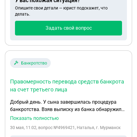
У вас похожая ситуация?
всю его смену, в которой и так 2 человека , это
Опишите свои детали — юрист подскажет, что
вообще законно?
делать.
Задать свой вопрос
Банкротство
Правомерность перевода средств банкрота
на счет третьего лица
Добрый день. У сына завершилась процедура
банкротства. Взяв выписку из банка обнаружили,
что большая сумма ушла на счет родственника
Показать полностью
помощницы КУ.В платежке написано назначение
30 мая, 11:02
, вопрос №4969421, Наталья, г. Мурманск
платежа 1/2 доля бывшей жене с остатка от