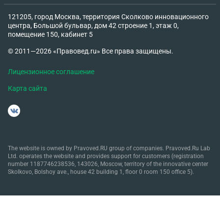
121205, город Москва, территория Сколково инновационного
центра, Большой бульвар, дом 42 строение 1, этаж 0,
помещение 150, кабинет 5
© 2011—2026 «Правовед.ru» Все права защищены.
Лицензионное соглашение
Карта сайта
The website is owned by Pravoved.RU group of companies. Pravoved.Ru Lab
Ltd. operates the website and provides support for customers (registration
number 1187746238536, 143026, Moscow, territory of the innovative center
Skolkovo, Bolshoy ave., house 42 building 1, floor 0 room 150 office 5).