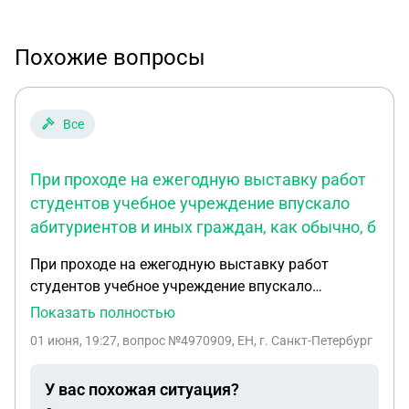
Похожие вопросы
Все
При проходе на ежегодную выставку работ
студентов учебное учреждение впускало
абитуриентов и иных граждан, как обычно, б
При проходе на ежегодную выставку работ
студентов учебное учреждение впускало
абитуриентов и иных граждан, как обычно,
Показать полностью
бесплатно, но просили предварительно
01 июня, 19:27
, вопрос №4970909, ЕН, г. Санкт-Петербург
регистрироваться для прохода на сторонней
интернет-платформе и получать qr код (данные
У вас похожая ситуация?
ФИО, емейл, телефон; на платформе