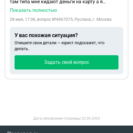
там типа мне кидают деньги на карту а я
перевожу их куда скажут. щас этим
Показать полностью
заинтересовалась полиция и смотрели мой
28 мая, 17:36
, вопрос №4967075, Руслана, г. Москва
телефон и банк, то есть переписку с подругой и
человек который говорил куда пересылать
У вас похожая ситуация?
деньги поступившие на мою карту. изьяли
Опишите свои детали — юрист подскажет, что
телефон и карты, опечатали. я писала
делать.
обьяснительную в отделе уже. скажи как долго
это будет длиться обычно? и будет ли мне что то
Задать свой вопрос
за это, если мне нет 18 лет?
Дата обновления страницы
22.09.2024