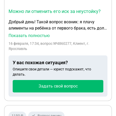
Можно ли отменить его иск за неустойку?
Добрый день! Такой вопрос возник: я плачу
алименты на ребёнка от первого брака, есть долг,
который образовался по закону за время
Показать полностью
судебных разбирательств, пока делили ребёнка.
16 февраля, 17:34
, вопрос №4860277, Клиент, г.
Сразу после судов был подан исполнительный
Ярославль
лист приставам. Сейчас их оплатой занимается
работодатель, изымает 70% от зарплаты и
У вас похожая ситуация?
направляет приставам по исполнительному
Опишите свои детали — юрист подскажет, что
производству. Я ухожу сейчас в декрет. На время
делать.
декрета по беременности и родам я не могу
работать, так как я потеряю пособие, алименты
Задать свой вопрос
приставы будут считать от средней зарплаты по
России, как я знаю. Это я могу оплачивать сама
через Госуслуги спокойно, ведь есть же
информация об ИП там. Взыскатель, не имея
совести совсем, подал иск о неустойке за
1150 ₽
Вопрос решен