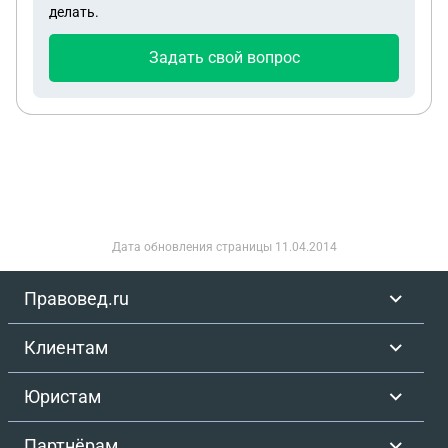
делать.
при других детях может высмеивать родителя.
При попытках поговорить и прояснить ситуацию с
Задать свой вопрос
тренером все отрицает и говорит, что она так не
поступала, такого не говорила.
Дата обновления страницы
11.04.2014
Правовед.ru
Клиентам
Юристам
Партнёрам