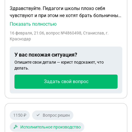
Здравствуйте. Педагоги школы плохо себя
чувствуют и при этом не хотят брать больничный
на несколько дней. При этом они ограничиваются
Показать полностью
днём без сохранения заработной платы. Но по
16 февраля, 21:06
, вопрос №4860498, Cтанислав, г.
расписанию в этот день у них назначено
Краснодар
проведение занятий. Работодатель просит
педагогов отработать этот день (без сохранения
У вас похожая ситуация?
заработной платы) в другой день. Правомерны ли
Опишите свои детали — юрист подскажет, что
действия работодателя в данной ситуации? Нет
делать.
ли ни каких нарушений? Получается, что день без
сохранения заработной платы оплате работнику
Задать свой вопрос
не подлежит? А другой отработанный день
подлежит оплате? Спасибо!
1150 ₽
Вопрос решен
Исполнительное производство