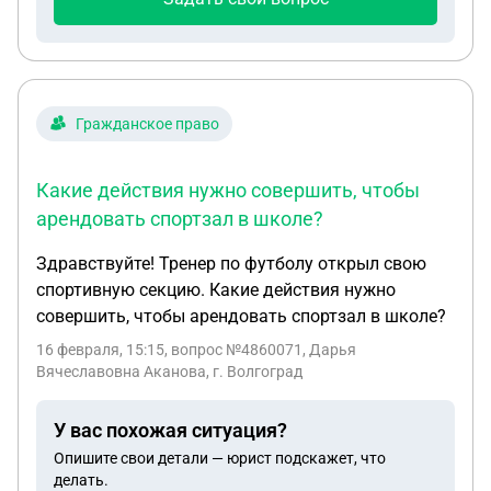
например, чеез СО, не уходя при этом из нашей
текущей школы. Возможно ли это? Нкжен путь,
как это сделать и как, в данном случае, работать
с возражениями, если жто возможно. Сдаем же
мы физкультуру в спортианой организации, не в
Гражданское право
школе. Как сделать то же с ОРКСЭ. Нужна
последовательная инструкция с разъяснениями
Какие действия нужно совершить, чтобы
пл пунктам.
арендовать спортзал в школе?
Здравствуйте! Тренер по футболу открыл свою
спортивную секцию. Какие действия нужно
совершить, чтобы арендовать спортзал в школе?
16 февраля, 15:15
, вопрос №4860071, Дарья
Вячеславовна Аканова, г. Волгоград
У вас похожая ситуация?
Опишите свои детали — юрист подскажет, что
делать.