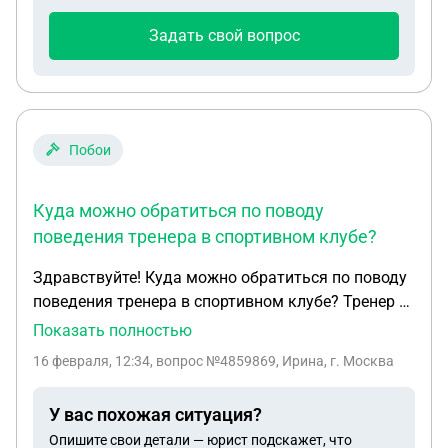
Задать свой вопрос
Побои
Куда можно обратиться по поводу
поведения тренера в спортивном клубе?
Здравствуйте! Куда можно обратиться по поводу
поведения тренера в спортивном клубе? Тренер в
качестве наказания, запрещает девочкам пить
Показать полностью
воду, Может оскорблять, унижать, обзывая
16 февраля, 12:34
, вопрос №4859869, Ирина, г. Москва
тупыми, и тп. За одно и тоже действие может
похвалить, потом накричать. Не объясняет какую
У вас похожая ситуация?
ошибку совершил ребенок, ссылаясь, что он сам
Опишите свои детали — юрист подскажет, что
должен ее знать и называть тренеру. Публично