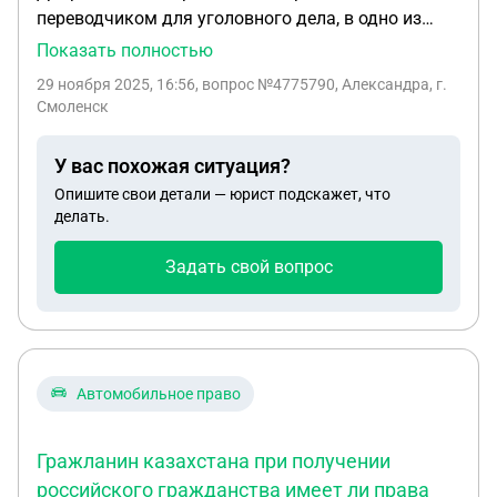
переводчиком для уголовного дела, в одно из
подразделений пограничного управления.
Показать полностью
Скажите пожалуйста , в какой срок должна
29 ноября 2025, 16:56
, вопрос №4775790, Александра, г.
производиться оплата? Так как дознаватель
Смоленск
утверждает, что заявление на оплату будет
готово только после окончания ведения
У вас похожая ситуация?
следственных действий
Опишите свои детали — юрист подскажет, что
делать.
Задать свой вопрос
Автомобильное право
Гражланин казахстана при получении
российского гражданства имеет ли права