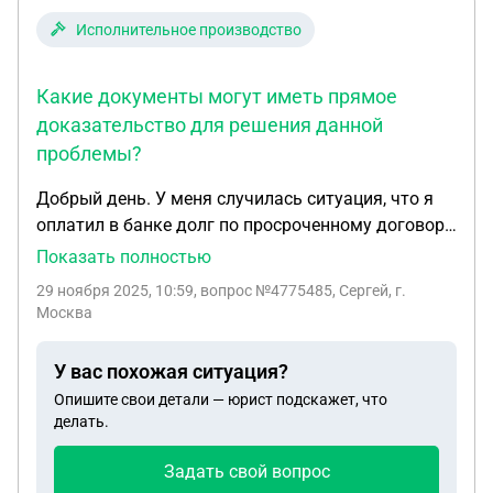
Исполнительное производство
Какие документы могут иметь прямое
доказательство для решения данной
проблемы?
Добрый день. У меня случилась ситуация, что я
оплатил в банке долг по просроченному договору
29.10.20025 (дата полного погашения кредита).
Показать полностью
31.10.2025 кредит был закрыт. Недавно приходит
29 ноября 2025, 10:59
, вопрос №4775485, Сергей, г.
исполнительное производство от 27.11.2025 о
Москва
судебном решении погасить задолженность
перед банком. Арестовали счета и тд. Я получил
У вас похожая ситуация?
выписку из банка, что кредит закрыт, номер
Опишите свои детали — юрист подскажет, что
договора и вся информация такая же, как и в
делать.
исполнительном производстве, но мне
отказываются снимать арест и закрывать
Задать свой вопрос
производство. Банк не может мне выдать