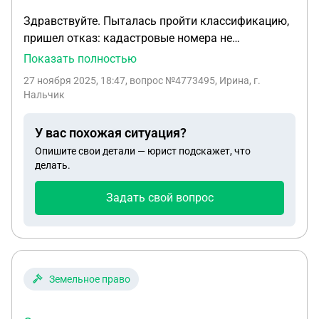
Здравствуйте. Пыталась пройти классификацию,
пришел отказ: кадастровые номера не
соответствуют постановлению: назначение земли
Показать полностью
не соответствует разрешеному перечню
27 ноября 2025, 18:47
, вопрос №4773495, Ирина, г.
назначения земель. Не соответствует пп. 1 п. 1
Нальчик
статьи 4 федерального закона от 07.06.20 номер
127 ФЗ. Вид разрешённого использования
У вас похожая ситуация?
земельного участка не соответствует
Опишите свои детали — юрист подскажет, что
наименованию в классификаторе утверждённого
делать.
приказом Росреестра от 10.11.2020 номер П/0412.
Необходимо устранить разночтение. Помогите
Задать свой вопрос
пожалуйста разобраться
Земельное право