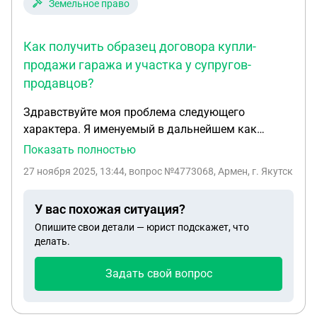
Земельное право
Как получить образец договора купли-
продажи гаража и участка у супругов-
продавцов?
Здравствуйте моя проблема следующего
характера. Я именуемый в дальнейшем как
"покупатель" хочу приобрести гараж и земельный
Показать полностью
участок под ним у супружеской пары именуемые
27 ноября 2025, 13:44
, вопрос №4773068, Армен, г. Якутск
в дальнейшем как "продавец" (оба супруга
являются собственниками данной
У вас похожая ситуация?
недвижимости). Столкнулись с проблемой по
Опишите свои детали — юрист подскажет, что
составлению договора купли продажи, МФЦ три
делать.
раза отказались принимать договор купли
продажи, не дали образец заполнения, только
Задать свой вопрос
предложили свою платную услугу по составлению
договора. Хочу попросить образец договора
купли продажи на гараж и земельный участок под