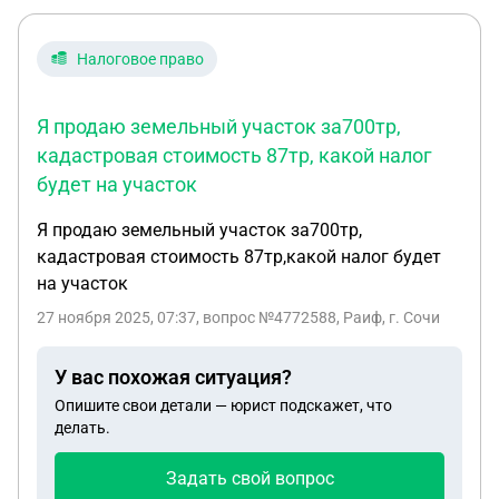
ним, учитывая, что в роли покупателя 1 человек, а
в роли продавца супружеская пара которые оба
Налоговое право
являются собственниками недвижимости
Я продаю земельный участок за700тр,
кадастровая стоимость 87тр, какой налог
будет на участок
Я продаю земельный участок за700тр,
кадастровая стоимость 87тр,какой налог будет
на участок
27 ноября 2025, 07:37
, вопрос №4772588, Раиф, г. Сочи
У вас похожая ситуация?
Опишите свои детали — юрист подскажет, что
делать.
Задать свой вопрос