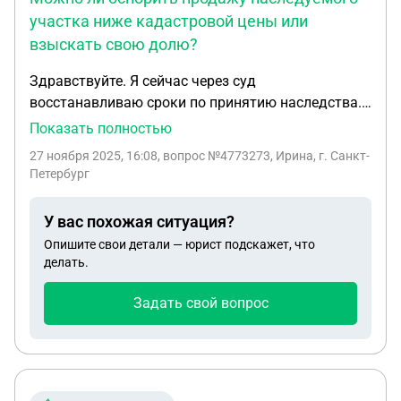
участка ниже кадастровой цены или
взыскать свою долю?
Здравствуйте. Я сейчас через суд
восстанавливаю сроки по принятию наследства.
Мне стало известно, что в наследство входит
Показать полностью
земельный участок. Ответчик земельный участок
27 ноября 2025, 16:08
, вопрос №4773273, Ирина, г. Санкт-
продал по цене ниже кадастровой стоимости.
Петербург
Могу ли я просить суд отменить сделку по
продаже земельного участка или взыскать с
У вас похожая ситуация?
ответчика половину кадастровой стоимости
Опишите свои детали — юрист подскажет, что
земельного участка?
делать.
Задать свой вопрос