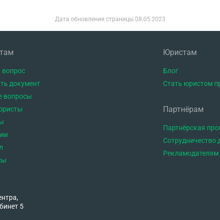
Дата обновления страницы
08.05.2023
нтам
Юристам
 вопрос
Блог
ть документ
Стать юристом п
е вопросы
Партнёрам
юристы
ы
Партнёрская пр
тии
Сотрудничество 
л
Рекламодателям
сы
ентра,
бинет 5