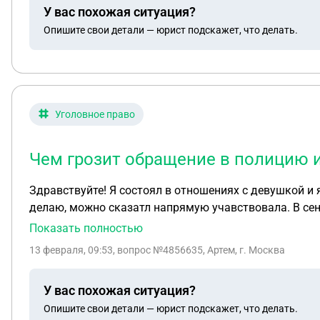
У вас похожая ситуация?
Опишите свои детали — юрист подскажет, что делать.
Уголовное право
Чем грозит обращение в полицию 
Здравствуйте! Я состоял в отношениях с девушкой и 
делаю, можно сказатл напрямую учавствовала. В сент
когда я проигрывался, она давала свои вещи, если я 
Показать полностью
своей матери в долг (без ее ведома разумеется), по
13 февраля, 09:53
, вопрос №4856635, Артем, г. Москва
не давать, как бы я не упрашивал, так как я не отве
и с зарплаты я отдать не смог, поскольку я потерял р
У вас похожая ситуация?
позже я смог договориться на месяц (сумма была око
Опишите свои детали — юрист подскажет, что делать.
просил так больше не делать. Я все вернул в постов