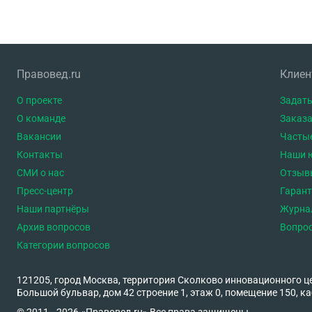
Правовед.ru
Клие
О проекте
Задать
О команде
Заказа
Вакансии
Часты
Контакты
Наши 
СМИ о нас
Отзыв
Пресс-центр
Гаран
Наши партнёры
Журна
Архив вопросов
Вопро
Категории вопросов
121205, город Москва, территория Сколково инновационного ц
Большой бульвар, дом 42 строение 1, этаж 0, помещение 150, ка