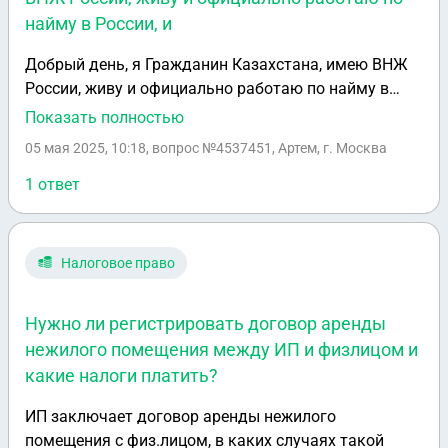
найму в России, и
Добрый день, я Гражданин Казахстана, имею ВНЖ
России, живу и официально работаю по найму в
России, и официально работаю по найму(удаленно)
Показать полностью
в Казахстане, мне нужно дополнительно платить
05 мая 2025, 10:18
, вопрос №4537451, Артем, г. Москва
какие нибудь налоги в России кроме тех, что платит
за меня работодатель?
1 ответ
Налоговое право
Нужно ли регистрировать договор аренды
нежилого помещения между ИП и физлицом и
какие налоги платить?
ИП заключает договор аренды нежилого
помещения с физ.лицом, в каких случаях такой