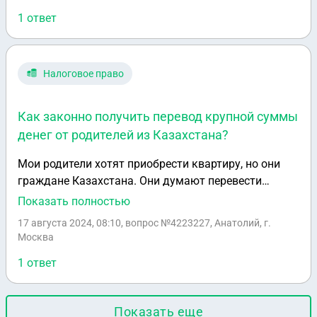
контролируемой иностранной компании?
1 ответ
Налоговое право
Как законно получить перевод крупной суммы
денег от родителей из Казахстана?
Мои родители хотят приобрести квартиру, но они
граждане Казахстана. Они думают перевести
деньги мне, сыну. Сумма около 6 - 7 млн рублей. Как
Показать полностью
можно произвести перевод, чтобы не было лишних
17 августа 2024, 08:10
, вопрос №4223227, Анатолий, г.
вопросов от банка или налоговой. О переводе такой
Москва
крупной суммы. Ведь как я знаю, если перевод
1 ответ
свыше 500тысяч то банк или налоговая
запрашивает справку о легализации денег.
Показать еще