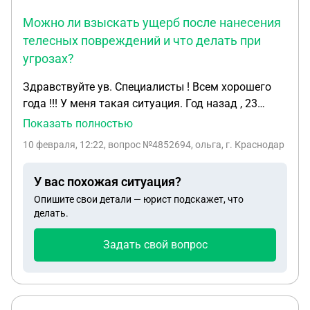
Можно ли взыскать ущерб после нанесения
телесных повреждений и что делать при
угрозах?
Здравствуйте ув. Специалисты ! Всем хорошего
года !!! У меня такая ситуация. Год назад , 23
марта, сосед , в силы вечной неприязни из-за
Показать полностью
войны что не он купил участок , нанес мне
10 февраля, 12:22
, вопрос №4852694, ольга, г. Краснодар
телесные повреждения , на дороге возле
соседнего дома. . Удары, вывих пальца .Камеры
У вас похожая ситуация?
соседнего дома это зафиксировали, медсправка
Опишите свои детали — юрист подскажет, что
есть. Участковый водил его на суд , дали штраф
делать.
5000 в фонд государства и год предупреждения,
год еще не прошёл. Могу ли я подать за
Задать свой вопрос
моральный и физический ущерб ? Какие сроки
давности? Можно ли их оспорить ? И, что делать ,
если он опять начал свои угрожающие действия .
С ув .