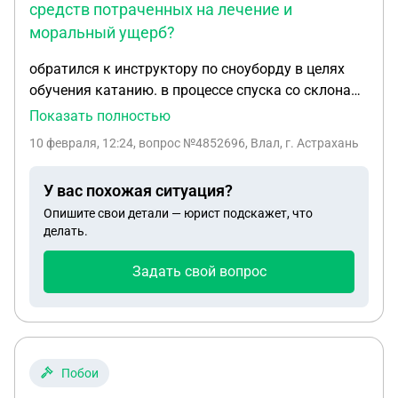
средств потраченных на лечение и
моральный ущерб?
обратился к инструктору по сноуборду в целях
обучения катанию. в процессе спуска со склона
упал и повредил кисть на правой руке.
Показать полностью
инструктор сказал, что это просто ушиб,
10 февраля, 12:24
, вопрос №4852696, Влал, г. Астрахань
обращаться за помощью не стоит, хотя я сразу
сказал, что кажется сломал руку. на следующий
У вас похожая ситуация?
день сделал рентген и выяснилось что перелом 2х
Опишите свои детали — юрист подскажет, что
костей в кисти. несёт ли инструктор
делать.
ответственность за моё здоровье? могу ли я
претендовать на возмещение средств
Задать свой вопрос
потраченных на лечение и моральный ущерб?
Побои