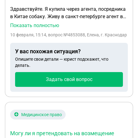
Здравствуйте. Я купила через агента, посредника
в Китае собаку. Живу в санкт-петербурге агент в
Москве. В итоге собака не соответствует
Показать полностью
заявленным характеристикам, а именно не
10 февраля, 15:14
, вопрос №4853088, Елена, г. Краснодар
соответствует возраст и вес собаки, что очень
важно для этой породы и для разведения.
У вас похожая ситуация?
Скажите, пожалуйста, могу ли я предъявить иск
Опишите свои детали — юрист подскажет, что
агенту, который купил для меня собаку или
делать.
предъявлять претензии заводчикам в Китае, как
мне заявил агент.
Задать свой вопрос
Медицинское право
Могу ли я претендовать на возмещение