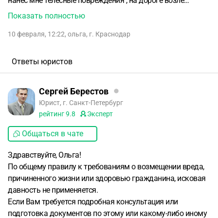
нанес мне телесные повреждения , на дороге возле
соседнего дома. . Удары, вывих пальца .Камеры
Показать полностью
соседнего дома это зафиксировали, медсправка есть.
10 февраля, 12:22
,
ольга
,
г. Краснодар
Участковый водил его на суд , дали штраф 5000 в фонд
государства и год предупреждения, год еще не прошёл.
Могу ли я подать за моральный и физический ущерб ?
Ответы юристов
Какие сроки давности? Можно ли их оспорить ?
И, что
делать , если он опять начал свои угрожающие действия .
Сергей Берестов
С ув .
Юрист, г. Санкт-Петербург
рейтинг
9.8
Эксперт
Общаться в чате
Здравствуйте, Ольга!
По общему правилу к требованиям о возмещении вреда,
причиненного жизни или здоровью гражданина, исковая
давность не применяется.
Если Вам требуется подробная консультация или
подготовка документов по этому или какому-либо иному