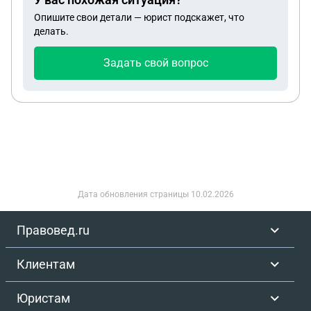
подать на них заявление в суд? И куда
Опишите свои детали — юрист подскажет, что
обратиться?
делать.
Задать свой вопрос
Дата обновления страницы
10.02.2026
Правовед.ru
Клиентам
Юристам