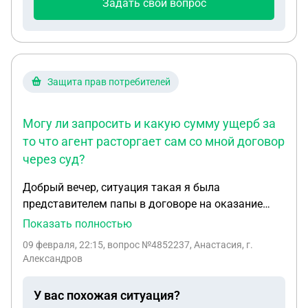
Задать свой вопрос
участке еще имеются некапитальное строение
навес , который немного заходит на землю
администрации в следствии этого начались иски .
Подскажите могут ли снести дом и что нам
предпринять , чтобы этого не произошло ?
Защита прав потребителей
Могу ли запросить и какую сумму ущерб за
то что агент расторгает сам со мной договор
через суд?
Добрый вечер, ситуация такая я была
представителем папы в договоре на оказание
услуг предпродажной подготовки и продажи
Показать полностью
дома.Папа умер, договор временно прекратил
09 февраля, 22:15
, вопрос №4852237, Анастасия, г.
действия,до заключения нового с
Александров
наследниками.Агент решил расторгнуть
договор,выставить на
У вас похожая ситуация?
наследников,необоснованные мнимые свои