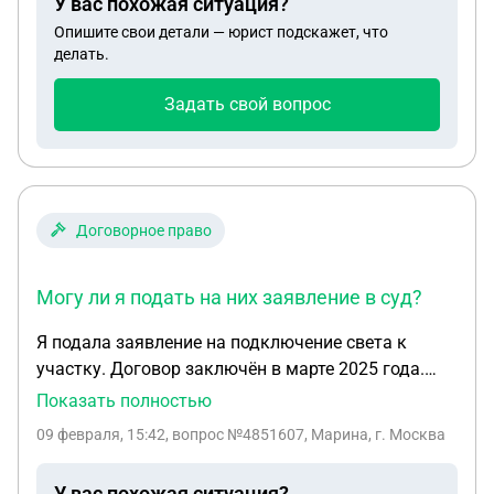
(требовали оплатить их работу )?
У вас похожая ситуация?
медсправка есть. Участковый водил его на суд ,
Опишите свои детали — юрист подскажет, что
дали штраф 5000 в фонд государства и год
делать.
предупреждения, год еще не прошёл. Могу ли я
подать за моральный и физический ущерб ?
Задать свой вопрос
Какие сроки давности? Можно ли их оспорить ? И,
что делать , если он опять начал свои
угрожающие действия . С ув .
Договорное право
Могу ли я подать на них заявление в суд?
Я подала заявление на подключение света к
участку. Договор заключён в марте 2025 года.
Сегодня февраль 2026 г. Свет до сих пор не
Показать полностью
подключили. Ссылаются на то, что надо
09 февраля, 15:42
, вопрос №4851607, Марина, г. Москва
проводить новую линию, то подрядчика
поменяли. В общем одни отговорки. Могу ли я
У вас похожая ситуация?