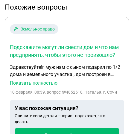
Похожие вопросы
Земельное право
Подскажите могут ли снести дом и что нам
предпринять, чтобы этого не произошло?
Здравствуйте!г муж нам с сыном подарил по 1/2
дома и земельного участка , дом построен в
2011г и оформлен по дачной амнистии ,
Показать полностью
разрешение не брали . В 2026 г администрация
10 февраля, 08:39
, вопрос №4852518, Наталья, г. Сочи
подала иск о признании дома самовольной
постройкой т.к нет разрешение на строительство
У вас похожая ситуация?
и дом превышает коэффициент застройки . Дом
Опишите свои детали — юрист подскажет, что
площадью 359м2 изначально оформлялся по
делать.
этим размерам , не увеличивался , высота 11.4 ,
этажность -3. Это наше единственное жилье . На