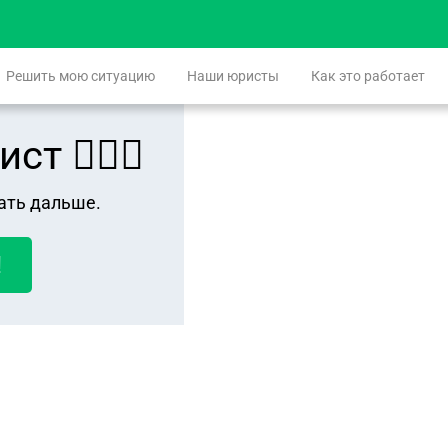
Решить мою ситуацию
Наши юристы
Как это работает
 👨🏻‍⚖️
ать дальше.
!