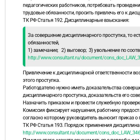
педагогических работников, потребовать проведени
трудовые обязанности, просить привлечь его к дис
ТК РФ Статья 192. Дисциплинарные взыскания:
За совершение дисциплинарного проступка, то ес
обязанностей,
1) замечание; 2) выговор; 3) увольнение по соот
http://www.consultant.ru/document/cons_doc_LA
Привлечение к дисциплинарной ответственности во
этого проступка.
Работодателю нужно иметь доказательства совершен
дисциплинарного проступка, доказательств его сов
Назначить приказом и провести служебную проверк
Комиссия фиксирует нарушения, работнику предост
согласно которому руководитель выносит приказ о
ТК РФ Статья 193. Порядок применения дисциплина
http://www.consultant.ru/document/cons_doc_LAW_3