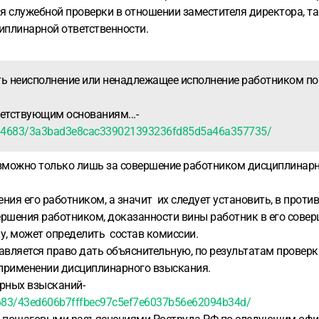
я служебной проверки в отношении заместителя директора, та
циплинарной ответственности.
ть неисполнение или ненадлежащее исполнение работником по
ветствующим основаниям...-
W_34683/3a3bad3e8cac339021393236fd85d5a46a357735/
зможно только лишь за совершение работником дисциплинарно
ия его работником, а значит их следует установить, в против
ершения работником, доказанности вины работник в его совер
у, может определить состав комиссии.
авляется право дать объяснительную, по результатам провер
 применении дисциплинарного взыскания.
рных взысканий-
4683/43ed606b7fffbec97c5ef7e6037b56e62094b34d/