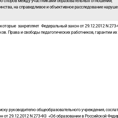
ию споров между участниками образовательных отношений;
оинства, на справедливое и объективное расследование наруш
которые закрепляет Федеральный закон от 29.12.2012 N 273-
ков. Права и свободы педагогических работников, гарантии их
иску руководителю общеобразовательного учреждения, сосла
н от 29.12.2012 N 273-ФЗ «Об образовании в Российской Федер