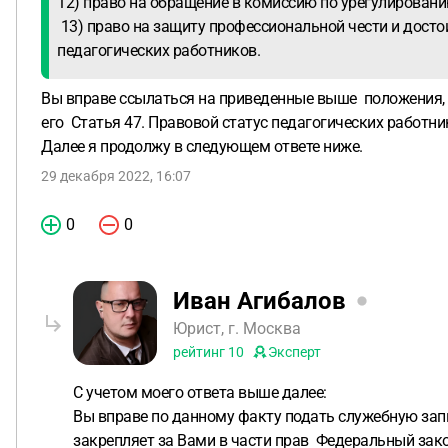
12) право на обращение в комиссию по урегулирован
13) право на защиту профессиональной чести и дост
педагогических работников.
Вы вправе ссылаться на приведенные выше положения, 
его Статья 47. Правовой статус педагогических работни
Далее я продолжу в следующем ответе ниже.
29 декабря 2022, 16:07
0
0
Иван Агибалов
Юрист, г. Москва
рейтинг
10
Эксперт
С учетом моего ответа выше далее:
Вы вправе по данному факту подать служебную зап
закрепляет за Вами в части прав Федеральный зако