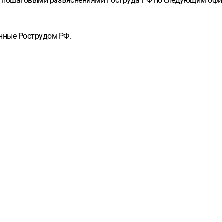
и пошаговыми разъяснениями Роструда РФ по следующим оф
нные Рострудом РФ.