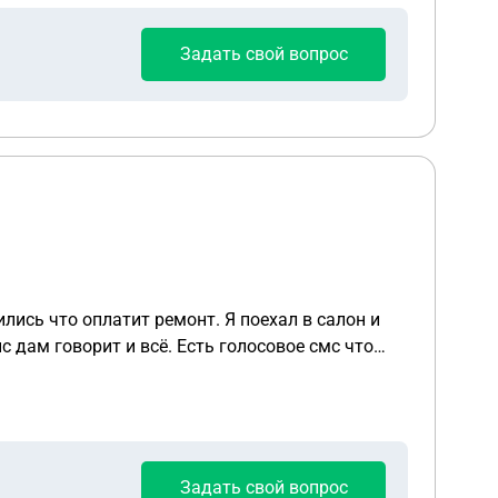
Задать свой вопрос
лись что оплатит ремонт. Я поехал в салон и
ньги
Задать свой вопрос