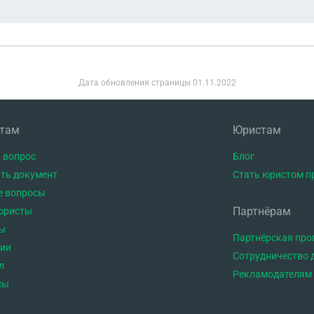
Дата обновления страницы
01.11.2022
нтам
Юристам
 вопрос
Блог
ть документ
Стать юристом п
е вопросы
Партнёрам
юристы
ы
Партнёрская пр
тии
Сотрудничество 
л
Рекламодателям
сы