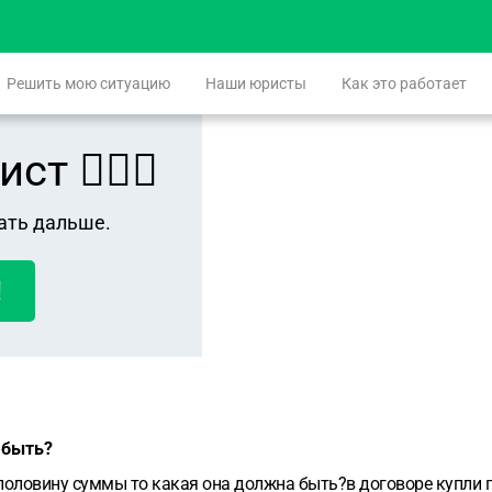
Решить мою ситуацию
Наши юристы
Как это работает
 👨🏻‍⚖️
ать дальше.
!
 быть?
 половину суммы то какая она должна быть?в договоре купли