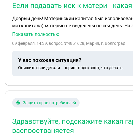
Если подавать иск к матери - кака
Добрый день! Материнский капитал был использован матерью в оплату части ипотеки. На данный момент ипотека погашена. Детей 3. На детей доли (В рамках
маткапитала) матерью не выделены по сей день. На запросы в опеку, СФР и прокуратору получен официальный ответ: идите отстаивать права детей в суд.
Вопрос: этот вопрос решить возможно только через суд, или все таки инициировать иск может/должно профильное ведомство? Если подавать иск к матери -
Показать полностью
09 февраля, 14:39
, вопрос №4851628, Мария, г. Волгоград
У вас похожая ситуация?
Опишите свои детали — юрист подскажет, что делать.
Защита прав потребителей
Здравствуйте, подскажите какая г
распространяется