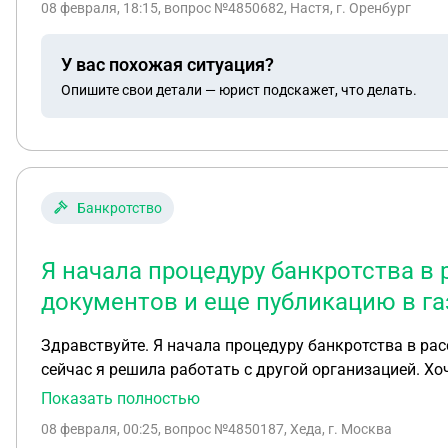
08 февраля, 18:15
, вопрос №4850682, Настя, г. Оренбург
У вас похожая ситуация?
Опишите свои детали — юрист подскажет, что делать.
Банкротство
Я начала процедуру банкротства в 
документов и еще публикацию в га
Здравствуйте. Я начала процедуру банкротства в рас
сейчас я решила работать с другой организацией. Хочу вернуть деньги за публикацию в газете, так как самой публикации не было. За остальное я и не требую.
Возможно ли такое?
Показать полностью
08 февраля, 00:25
, вопрос №4850187, Хеда, г. Москва