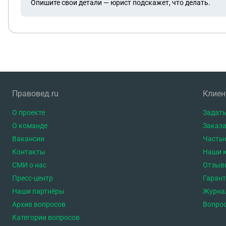
Опишите свои детали — юрист подскажет, что делать.
Правовед.ru
Клие
О проекте
Задать
О команде
Заказа
Вакансии
Часты
Контакты
Наши 
СМИ о нас
Отзыв
Пресс-центр
Гаран
Наши партнёры
Журна
Архив вопросов
Вопро
Категории вопросов