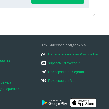
Техническая поддержка
Написать в чате на Pravoved.ru
роекта
support@pravoved.ru
Поддержка в Telegram
Поддержка в VK
ограмма
для юристов