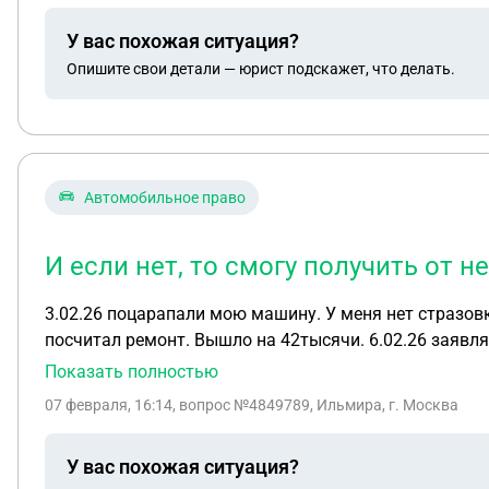
У вас похожая ситуация?
Опишите свои детали — юрист подскажет, что делать.
Автомобильное право
И если нет, то смогу получить от н
3.02.26 поцарапали мою машину. У меня нет стразовк
посчитал ремонт. Вышло на 42тысячи. 6.02.26 заявляет виновник дтп что не будет платить всю стоимость. 20тыс дам говорит и всё. Есть голосовое смс что
даст такую сумму. Если я сейчас напишу заявление на него. Могут ли и мен
Показать полностью
за ремонт?
07 февраля, 16:14
, вопрос №4849789, Ильмира, г. Москва
У вас похожая ситуация?