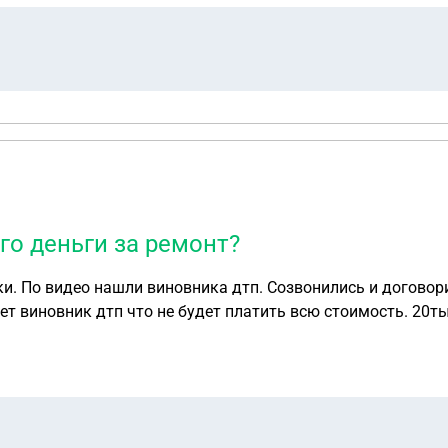
его деньги за ремонт?
и. По видео нашли виновника дтп. Созвонились и договори
я лишить прав что я уехал с места дтп? И если нет, то смогу получить от него де