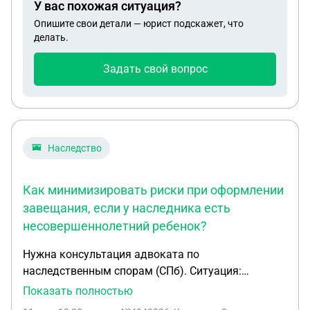
У вас похожая ситуация?
но Озон потребовал тайм коды на каждый киз, в
Опишите свои детали — юрист подскажет, что
количестве 151 штук, хотя видео содержит всю
делать.
информацию, и после 5 дней закрыл спор, товар
не нашел
Задать свой вопрос
Наследство
Как минимизировать риски при оформлении
завещания, если у наследника есть
несовершеннолетний ребенок?
Нужна консультация адвоката по
наследственным спорам (СПб). Ситуация:
родители хотят распределить имущество 50/50
Показать полностью
между мной и сестрой через завещание. У сестры