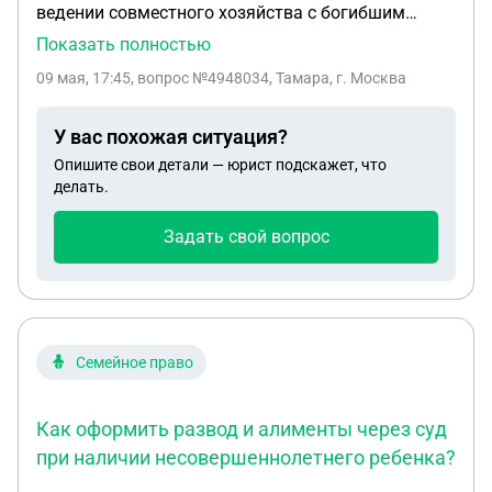
ведении совместного хозяйства с богибшим
участником сво имеется совместный ребенок 7
Показать полностью
лет. К иску предоставлены справки , что участник
09 мая, 17:45
, вопрос №4948034, Тамара, г. Москва
сво неженат и у него нет больше детей. Решение:
И оставить без расмотрения. Установлено
У вас похожая ситуация?
наличие спора, подведомственного суда. Что это
Опишите свои детали — юрист подскажет, что
означает? Единственная наследница дочь
делать.
понибшего участника сво и ею выплаты аолучены
в полном объёме и выдано удостоверение
Задать свой вопрос
ветерена копия удостоверения приложена к иску.
Семейное право
Как оформить развод и алименты через суд
при наличии несовершеннолетнего ребенка?