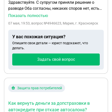
Здравствуйте. С супругом приняли решение о
разводе Оба согласны, никаких споров нет, есть
несовершеннолетний ребенок, по нему также
Показать полностью
споров нет. Как составить заявление в мировой
07 мая, 19:53
, вопрос №4946623, Мария, г. Красноярск
суд, чтобы развели сразу, без присутствия и там
же назначили алименты?
У вас похожая ситуация?
Опишите свои детали — юрист подскажет, что
делать.
Задать свой вопрос
Защита прав потребителей
Как вернуть деньги за допстраховки в
автокредите при отказе автосалона?