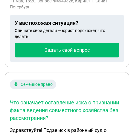
11 мая, 18:20
, вопрос №4949326, Кирилл, г. Санкт-
есть несовершеннолетний ребёнок-инвалид (14
Петербург
лет), который фактически длительное время
проживает с бабушкой и дедушкой (моими
У вас похожая ситуация?
родителями). Есть опасение возможного
Опишите свои детали — юрист подскажет, что
оспаривания завещания либо заявления
делать.
обязательной доли как нетрудоспособного
иждивенца. Ищу специалиста по наследственным
Задать свой вопрос
спорам, который сможет: оценить риски
обязательной доли, проанализировать статус
нетрудоспособного иждивенца, предложить
стратегию минимизации судебных рисков (в т.ч.
варианты оформления при жизни). Интересует
Семейное право
консультация с анализом судебной практики.
Что означает оставление иска о признании
факта ведения совместного хозяйства без
рассмотрения?
Здравствуйте! Подае иск в районный суд о