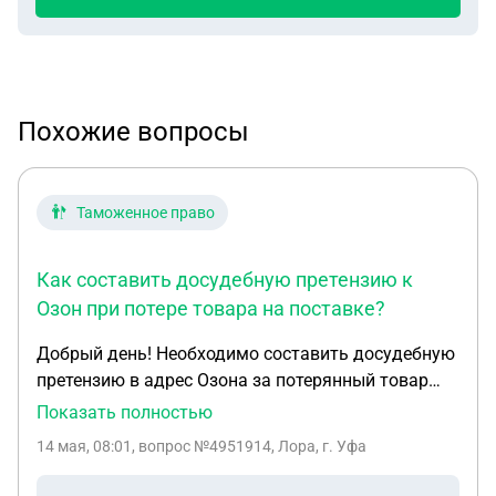
Похожие вопросы
Таможенное право
Как составить досудебную претензию к
Озон при потере товара на поставке?
Добрый день! Необходимо составить досудебную
претензию в адрес Озона за потерянный товар
при поставках, с которой можно потом пойти в
Показать полностью
суд. Желательно практика по вопросу, при
14 мая, 08:01
, вопрос №4951914, Лора, г. Уфа
открытии спора было предоставлено видео о
погрузке всего товара с кизами каждого товара,