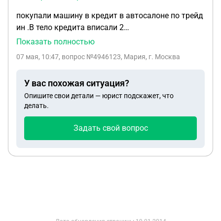
покупали машину в кредит в автосалоне по трейд
ин .В тело кредита вписали 2
доп.страховки(помощь на дороге и продленная
Показать полностью
гарантия). Написали в салон заявление об отказе
07 мая, 10:47
, вопрос №4946123, Мария, г. Москва
от страховок т.е.возврате денежных средств за
них. Атосалон отказал т.к.мы подписали
У вас похожая ситуация?
расходные кассовые ордера (ЯКОБЫ мы получили
Опишите свои детали — юрист подскажет, что
эти деньги--НО мы не получали. Как вернуть
делать.
деньги за страховки? Есть ли смысл подавать
иск?
Задать свой вопрос