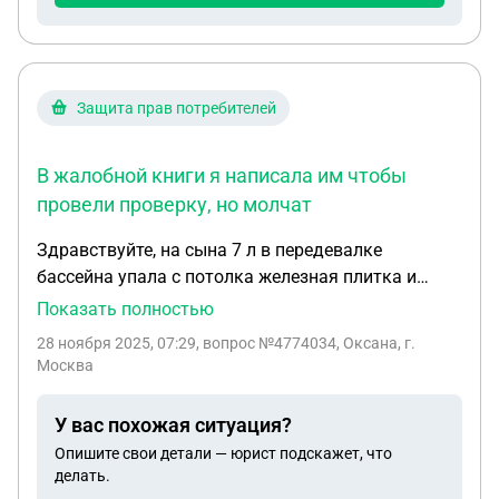
квартиры неизвестен).
Защита прав потребителей
В жалобной книги я написала им чтобы
провели проверку, но молчат
Здравствуйте, на сына 7 л в передевалке
бассейна упала с потолка железная плитка и
повредила ногу. В травмпункте я настояла чтоб
Показать полностью
не шили, а закончили рану стяжками. Уже больше
28 ноября 2025, 07:29
, вопрос №4774034, Оксана, г.
недели рана не заживает, ходим на перевязки.
Москва
Куда обратиться? В жалобной книги я написала
им чтобы провели проверку, но молчат
У вас похожая ситуация?
Опишите свои детали — юрист подскажет, что
делать.