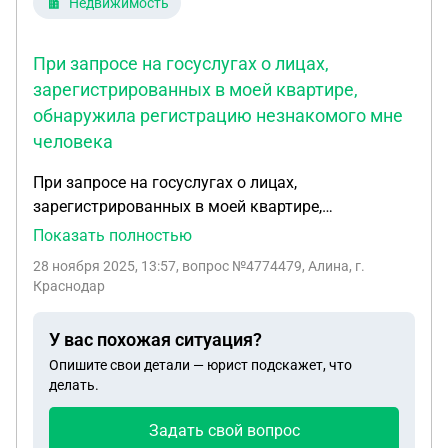
Недвижимость
При запросе на госуслугах о лицах,
зарегистрированных в моей квартире,
обнаружила регистрацию незнакомого мне
человека
При запросе на госуслугах о лицах,
зарегистрированных в моей квартире,
обнаружила регистрацию незнакомого мне
Показать полностью
человека. Через открытые данные в интернет
28 ноября 2025, 13:57
, вопрос №4774479, Алина, г.
пространстве нашла полного тезку по ФИО и дате
Краснодар
рождения, который более 3 лет является членом
правления ТСЖ в другом доме нашего города.
У вас похожая ситуация?
Значит у него есть собственность в этом доме и
Опишите свои детали — юрист подскажет, что
он фактически там проживает и должен быть там
делать.
зарегистрирован. Как отменить его регистрацию
в моей квартире, если я его в глаза никогда не
Задать свой вопрос
видела и только знаю адрес дома (номер