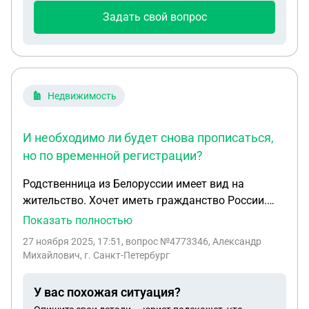
Задать свой вопрос
Недвижимость
И необходимо ли будет снова прописаться,
но по временной регистрации?
Родственница из Белоруссии имеет вид на
жительство. Хочет иметь гражданство России.
Для гражданства необходима постоянная
Показать полностью
регистрация по месту жительства. Жить вместе в
27 ноября 2025, 17:51
, вопрос №4773346, Александр
нашей квартире у неё не получится, она живёт с
Михайлович, г. Санкт-Петербург
молодым человеком в арендованой квартире уже
года два. После получения паспорта гражданина
У вас похожая ситуация?
России, в нём будет пометка о регистрации или