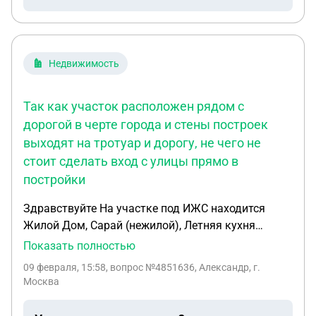
Недвижимость
Так как участок расположен рядом с
дорогой в черте города и стены построек
выходят на тротуар и дорогу, не чего не
стоит сделать вход с улицы прямо в
постройки
Здравствуйте На участке под ИЖС находится
Жилой Дом, Сарай (нежилой), Летняя кухня
(нежилая ), могу ли я сделать реконструкцию
Показать полностью
сарая и летней кухни и сдать их в аренду как
09 февраля, 15:58
, вопрос №4851636, Александр, г.
коммерческую недвижимость? или самому вести
Москва
в этих помещениях коммерческую деятельность.
Так как участок расположен рядом с дорогой в