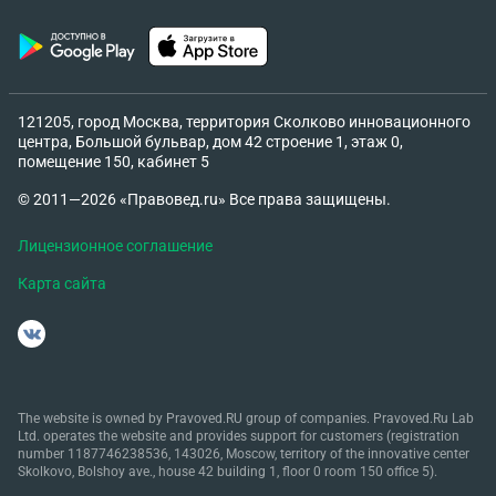
имущества, ст. 24, ч.1 ст. 30 ГПК РФ.На основании
вышеизложенного, руководствуясь ст. 252 ГК РФ,
Также истец отказался дать свое согласие на
перенос запорного газового крана на половину
121205, город Москва, территория Сколково инновационного
ответчика. Газовщики без этого согласия не
центра, Большой бульвар, дом 42 строение 1, этаж 0,
могут произвести работы. В виду сложившегося
помещение 150, кабинет 5
было подано ВСТРЕЧНОЕ ИСКОВОЕ ЗАЯВЛЕНИЕ.
© 2011—2026 «Правовед.ru» Все права защищены.
ВОПРОС : Судья требует (настаивает) на
строительно-технической экспертизы от обеих
Лицензионное соглашение
сторон, так как исковые требования от двух
сторон. На втором заседании мы ( встречный иск)
Карта сайта
вместо того ,чтобы предоставить чеки о внесении
на депозит по экспертизе или гарантийное
письмо от лицензированной фирмы. Мы
предоставили заявления в «Мособлгаз» для
предоставления тех.заключения. Можем ли мы в
The website is owned by Pravoved.RU group of companies. Pravoved.Ru Lab
Ltd. operates the website and provides support for customers (registration
качестве доказательства (вместо экспертизы)
number 1187746238536, 143026, Moscow, territory of the innovative center
предъявить в суде этот документ на свое
Skolkovo, Bolshoy ave., house 42 building 1, floor 0 room 150 office 5).
встречное исковое заявление. Какие доводы и