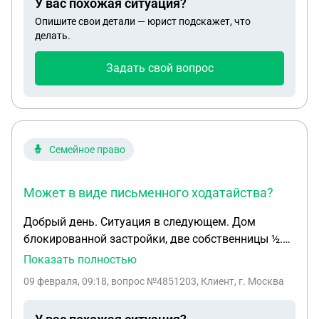
У вас похожая ситуация?
черте города и стены построек выходят на
Опишите свои детали — юрист подскажет, что
тротуар и дорогу, не чего не стоит сделать вход с
делать.
улицы прямо в постройки.
Задать свой вопрос
Семейное право
Может в виде письменного ходатайства?
Добрый день. Ситуация в следующем. Дом
блокированной застройки, две собственницы ½.
Одна из собственников подала в суд, (раздел в
Показать полностью
натуре). Исковое заявление участника долевой
09 февраля, 09:18
, вопрос №4851203, Клиент, г. Москва
собственности о выделе в натуре своей доли. Из
общего имущества – жилого дома. Я, Морозова Т