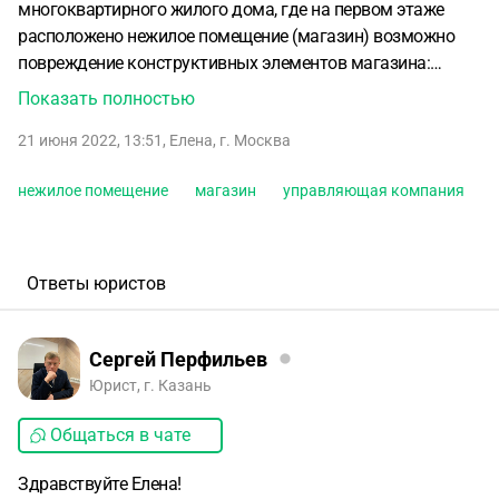
многоквартирного жилого дома, где на первом этаже
расположено нежилое помещение (магазин) возможно
повреждение конструктивных элементов магазина:
крыльца, крыши, вывески и т.д. Обязана ли управляющая
Показать полностью
компания либо нанятая ими подрядная организация
21 июня 2022, 13:51
,
Елена
,
г. Москва
обеспечить сохранность имущества собственника
нежилого помещения и безопасность посетителей
нежилое помещение
магазин
управляющая компания
магазина, т.е. установить защитные конструкции,
приставить наблюдателей и т.д.? Обязан ли собственник
демонтировать конструктивные элементы, которые не
соприкасаются с фасадом дома, по требованию
Ответы юристов
управляющей компании?
Сергей Перфильев
Юрист, г. Казань
Общаться в чате
Здравствуйте Елена!