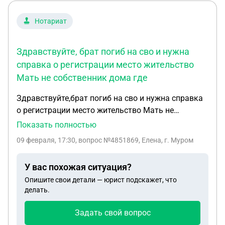
Нотариат
Здравствуйте, брат погиб на сво и нужна
справка о регистрации место жительство
Мать не собственник дома где
Здравствуйте,брат погиб на сво и нужна справка
о регистрации место жительство Мать не
собственник дома где был прописан,кто
Показать полностью
собственник говорит что когда брат поменял
09 февраля, 17:30
, вопрос №4851869, Елена, г. Муром
паспорт при утере старого ему прописку
поставили автоматом и типо таких справок не
У вас похожая ситуация?
дают,она нам нужно для вступления наследство и
Опишите свои детали — юрист подскажет, что
узнать долги в банках и счета в банках,нотариус
делать.
может сам сделать запрос о регистрации брата
или нет что делать нам
Задать свой вопрос