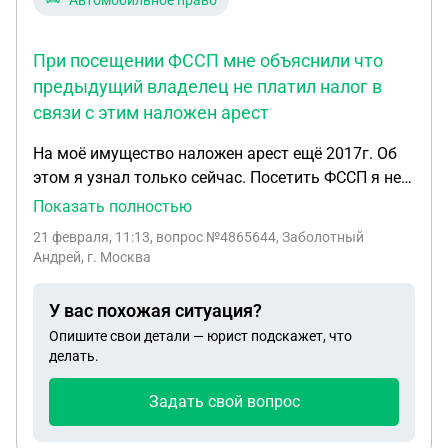
Автомобильное право
При посещении ФССП мне объяснили что
предыдущий владелец не платил налог в
связи с этим наложен арест
На моё имущество наложен арест ещё 2017г. Об
этом я узнал только сейчас. Посетить ФССП я не
могу так как работаю за границей. И номер
Показать полностью
исполнительного производства не знаю.
21 февраля, 11:13
, вопрос №4865644, Заболотный
Посещение моими родственниками ФССП ни чего
Андрей, г. Москва
не дали дело передано в архив. Примерно в тоже
время я купил автомобиль Нива и при продаже в
У вас похожая ситуация?
2021г я узнал что на автомобиль стоит
Опишите свои детали — юрист подскажет, что
ограничение по прадаже. При посещении ФССП
делать.
мне объяснили что предыдущий владелец не
платил налог в связи с этим наложен арест. На
Задать свой вопрос
тот момент автомобиль уже был зарегистрирован
на моё имя. Арест правда потом сняли.