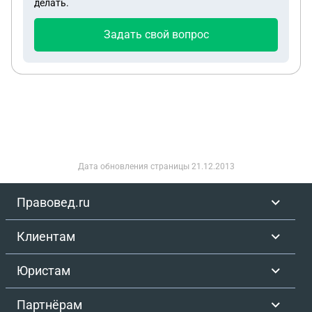
делать.
(мошенничество в особо крупном размере). Он
устроился на работу в компанию, которая, как
Задать свой вопрос
выяснилось позже, оказалась мошеннической
(выдавала кредиты и микрозаймы под видом
банка). На момент трудоустройства и в процессе
работы он был уверен, что компания работает
легально: все документы, которые он видел, были
подделаны идеально, официальная отчетность
выглядела безупречно. Ключевые факты: 1.
Невиновность: Он не знал о преступной схеме. Все
Дата обновления страницы
21.12.2013
документы, с которыми он работал, были
фальсифицированы руководством. 2. Отсутствие
Правовед.ru
корысти: Он не присвоил себе ни рубля. Вся его
зарплата была официальной (или подтверждена
Клиентам
договоренностью), он не получал никакого
преступного дохода. 3. «Козел отпущения»:
Юристам
Руководство компании, чтобы уйти от
ответственности, переложило вину на него.
Партнёрам
Потерпевшим (бабушке и девушке) было