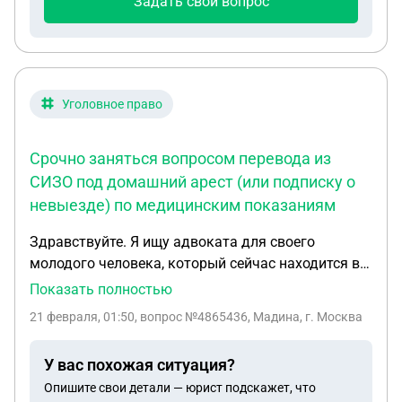
Задать свой вопрос
Уголовное право
Срочно заняться вопросом перевода из
СИЗО под домашний арест (или подписку о
невыезде) по медицинским показаниям
Здравствуйте. Я ищу адвоката для своего
молодого человека, который сейчас находится в
СИЗО. Обращаюсь анонимно по понятным
Показать полностью
причинам, но готова предоставить все детали и
21 февраля, 01:50
, вопрос №4865436, Мадина, г. Москва
документы при личном общении или в
защищенном канале связи. Краткая суть дела:
У вас похожая ситуация?
Мой молодой человек стал жертвой
Опишите свои детали — юрист подскажет, что
обстоятельств и работает по статье 159, части 4