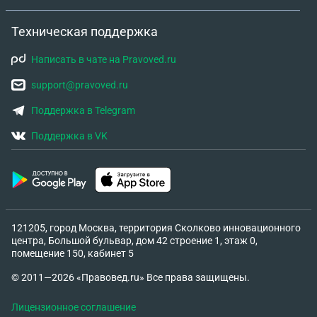
заявлено, что это именно он присвоил их деньги,
Техническая поддержка
что является ложью. 4. Доказательства: У нас
сохранились все доказательства его
Написать в чате на Pravoved.ru
невиновности: переписки с руководством,
документы, подтверждающие его функционал, и
support@pravoved.ru
иные материалы, которые четко указывают на то,
Поддержка в Telegram
что он был рядовым сотрудником, не
посвященным в преступный умысел. Ситуация
Поддержка в VK
усугубляется состоянием здоровья: Мой молодой
человек страдает бронхиальной астмой. В СИЗО
ему не оказывают должной медицинской
помощи. Из-за условий содержания приступы
участились, он задыхается по ночам. Нам
121205, город Москва, территория Сколково инновационного
жизненно необходимо: · Провести полное
центра, Большой бульвар, дом 42 строение 1, этаж 0,
медицинское обследование в условиях СИЗО
помещение 150, кабинет 5
(либо с привлечением независимых врачей). ·
© 2011—2026 «Правовед.ru» Все права защищены.
Добиться изменения меры пресечения на
домашний арест по состоянию здоровья. Наша
Лицензионное соглашение