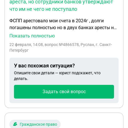
ареста, но сотрудники банков утверждают
что им не чего не поступало
ФСПП арестовало мои счета в 2024г , долги
погашены полностью но в двух банках аресты не
сняли , в одном из них есть замороженные
Показать полностью
средства. ФСПП по моему ходатайству трижды
22 февраля, 14:08
, вопрос №4866578, Руслан, г. Санкт-
отправили им постановление о снятии ареста , но
Петербург
сотрудники банков утверждают что им не чего не
поступало. Как быть в Данной ситуации и могу ли
У вас похожая ситуация?
обратиться в суд за компенсацией ведь инфляция
Опишите свои детали — юрист подскажет, что
за два года обесценила мои активы примерно на
делать.
30%
Задать свой вопрос
Гражданское право