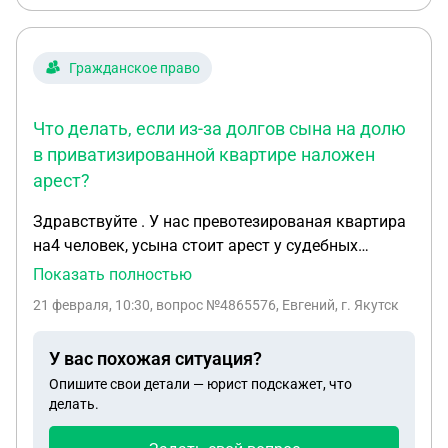
Гражданское право
Что делать, если из-за долгов сына на долю
в приватизированной квартире наложен
арест?
Здравствуйте . У нас превотезированая квартира
на4 человек, усына стоит арест у судебных
пристовов за долг инехо чит платить и нам не
Показать полностью
дает нечего, занего мы неможем оформить
21 февраля, 10:30
, вопрос №4865576, Евгений, г. Якутск
землю и непрадает нам долю, что делает
подскажите.
У вас похожая ситуация?
Опишите свои детали — юрист подскажет, что
делать.