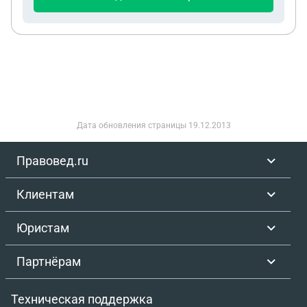
направление на ремонт ответила отказом. Каким
образом заставить/принудить страховую
компанию либо выдать направление на ремонт
либо выплатить адекватную сумму на ремонт
автомобиля. Сумму которую выплатила
страховая компания равна 68 т.р.,
предварительный ремонт авто стоит 200-250 т.р..
Авто зарегистрировано на юр.лицо.
Дата обновления страницы
19.12.2013
Правовед.ru
Клиентам
Юристам
Партнёрам
Техническая поддержка