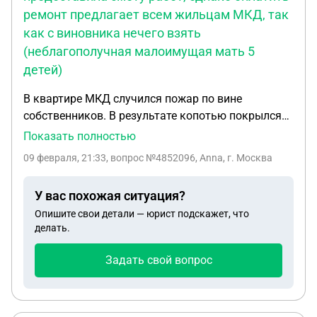
ремонт предлагает всем жильцам МКД, так
как с виновника нечего взять
(неблагополучная малоимущая мать 5
детей)
В квартире МКД случился пожар по вине
собственников. В результате копотью покрылся
весь этаж дома. Жильцы МКД написали в адрес
Показать полностью
УК письмо с просьбой произвести ремонт. УК
09 февраля, 21:33
, вопрос №4852096, Anna, г. Москва
ответила, что готова сделать это, предоставила
смету работ, однако оплатить ремонт предлагает
У вас похожая ситуация?
всем жильцам МКД, так как с виновника нечего
Опишите свои детали — юрист подскажет, что
взять (неблагополучная малоимущая мать 5
делать.
детей). Жильцы с таким решением не согласны.
Как действовать в такой ситуации и какие
Задать свой вопрос
аргументы в законе привести УК, чтобы донести
до организации, что ремонтировать этаж и
взыскивать затраченные средства с виновника