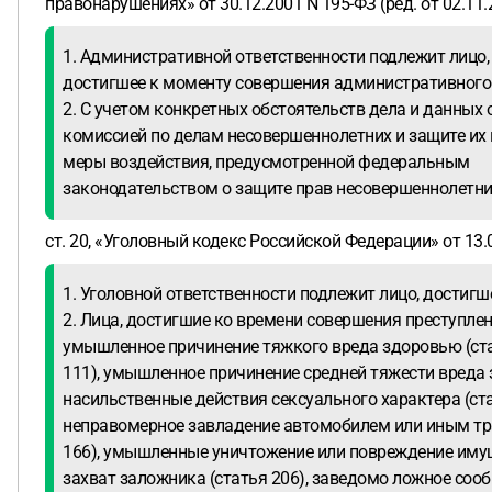
правонарушениях» от 30.12.2001 N 195-ФЗ (ред. от 02.11.
1. Административной ответственности подлежит лицо,
достигшее к моменту совершения административног
2. С учетом конкретных обстоятельств дела и данных
комиссией по делам несовершеннолетних и защите их
меры воздействия, предусмотренной федеральным
законодательством о защите прав несовершеннолетни
ст. 20, «Уголовный кодекс Российской Федерации» от 13.0
1. Уголовной ответственности подлежит лицо, достиг
2. Лица, достигшие ко времени совершения преступле
умышленное причинение тяжкого вреда здоровью (ст
111), умышленное причинение средней тяжести вреда з
насильственные действия сексуального характера (стать
неправомерное завладение автомобилем или иным тр
166), умышленные уничтожение или повреждение имущес
захват заложника (статья 206), заведомо ложное сооб