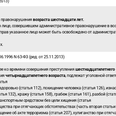
2013)
о правонарушения
возраста шестнадцати лет.
 о лице, совершившем административное правонарушение в во
 прав указанное лицо может быть освобождено от администра
х.
6.1996 N 63-ФЗ (ред. от 25.11.2013)
шее ко времени совершения преступления
шестнадцатилетнего 
ния
четырнадцатилетнего возраста
, подлежат уголовной ответ
атья
доровью (статья 112), похищение человека (статья 126), изнас
я 132), кражу (статья 158), грабеж (статья 161), разбой (стат
анспортным средством без цели хищения (статья
тва при отягчающих обстоятельствах (часть вторая статьи 16
щение об акте терроризма (статья 207), хулиганство при отяг