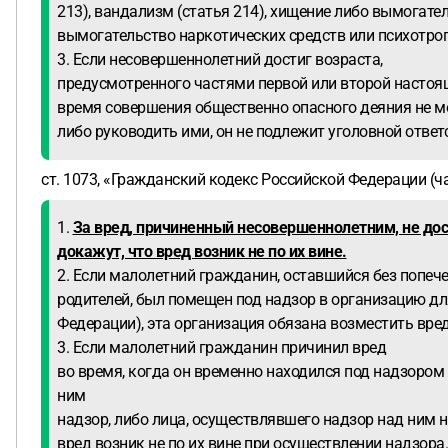
213), вандализм (статья 214), хищение либо вымогате
вымогательство наркотических средств или психотропн
3. Если несовершеннолетний достиг возраста,
предусмотренного частями первой или второй настояще
время совершения общественно опасного деяния не мо
либо руководить ими, он не подлежит уголовной ответ
ст. 1073, «Гражданский кодекс Российской Федерации (час
1.
За вред, причиненный несовершеннолетним, не дос
докажут, что вред возник не по их вине.
2. Если малолетний гражданин, оставшийся без попеч
родителей, был помещен под надзор в организацию для
Федерации), эта организация обязана возместить вред
3. Если малолетний гражданин причинил вред
во время, когда он временно находился под надзором
ним
надзор, либо лица, осуществлявшего надзор над ним н
вред возник не по их вине при осуществлении надзора.