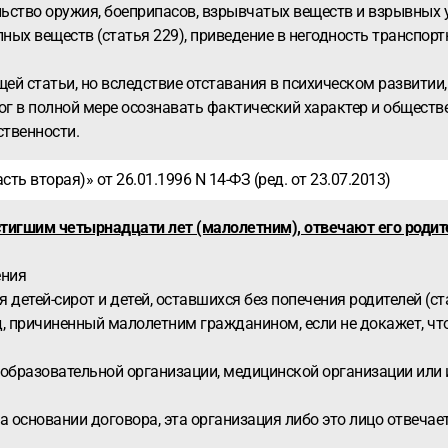
льство оружия, боеприпасов, взрывчатых веществ и взрывных у
ых веществ (статья 229), приведение в негодность транспортн
й статьи, но вследствие отставания в психическом развитии,
г в полной мере осознавать фактический характер и обществе
ственности.
ть вторая)» от 26.01.1996 N 14-ФЗ (ред. от 23.07.2013)
тигшим четырнадцати лет (малолетним), отвечают его родите
ения
 детей-сирот и детей, оставшихся без попечения родителей (с
, причиненный малолетним гражданином, если не докажет, что 
 образовательной организации, медицинской организации или 
а основании договора, эта организация либо это лицо отвечает