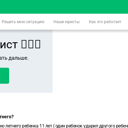
Решить мою ситуацию
Наши юристы
Как это работает
 👨🏻‍⚖️
ать дальше.
!
тнего?
 летнего ребенка 11 лет ( один ребенок ударил другого ребенк